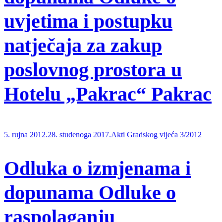
uvjetima i postupku
natječaja za zakup
poslovnog prostora u
Hotelu „Pakrac“ Pakrac
Objavljeno
Kategorije
5. rujna 2012.
28. studenoga 2017.
Akti Gradskog vijeća 3/2012
dana
Odluka o izmjenama i
dopunama Odluke o
raspolaganju