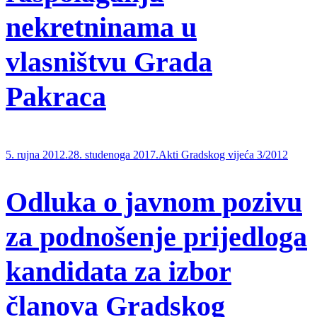
nekretninama u
vlasništvu Grada
Pakraca
Objavljeno
Kategorije
5. rujna 2012.
28. studenoga 2017.
Akti Gradskog vijeća 3/2012
dana
Odluka o javnom pozivu
za podnošenje prijedloga
kandidata za izbor
članova Gradskog