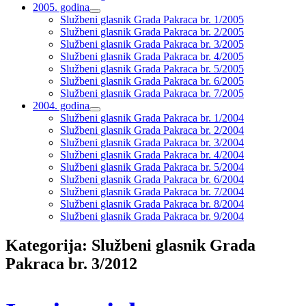
2005. godina
proširi
Službeni glasnik Grada Pakraca br. 1/2005
podizbornik
Službeni glasnik Grada Pakraca br. 2/2005
Službeni glasnik Grada Pakraca br. 3/2005
Službeni glasnik Grada Pakraca br. 4/2005
Službeni glasnik Grada Pakraca br. 5/2005
Službeni glasnik Grada Pakraca br. 6/2005
Službeni glasnik Grada Pakraca br. 7/2005
2004. godina
proširi
Službeni glasnik Grada Pakraca br. 1/2004
podizbornik
Službeni glasnik Grada Pakraca br. 2/2004
Službeni glasnik Grada Pakraca br. 3/2004
Službeni glasnik Grada Pakraca br. 4/2004
Službeni glasnik Grada Pakraca br. 5/2004
Službeni glasnik Grada Pakraca br. 6/2004
Službeni glasnik Grada Pakraca br. 7/2004
Službeni glasnik Grada Pakraca br. 8/2004
Službeni glasnik Grada Pakraca br. 9/2004
Kategorija:
Službeni glasnik Grada
Pakraca br. 3/2012