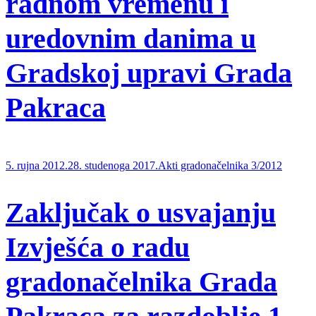
radnom vremenu i
uredovnim danima u
Gradskoj upravi Grada
Pakraca
Objavljeno
Kategorije
5. rujna 2012.
28. studenoga 2017.
Akti gradonačelnika 3/2012
dana
Zaključak o usvajanju
Izvješća o radu
gradonačelnika Grada