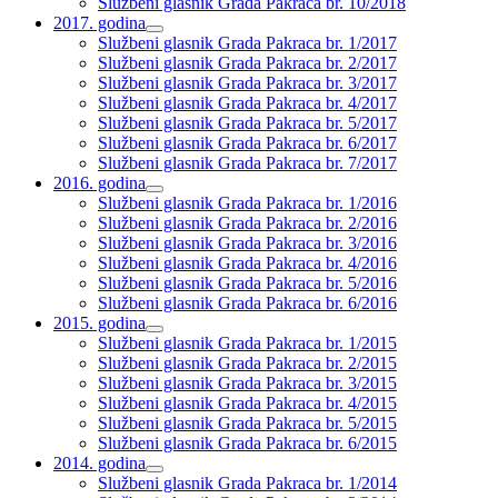
Službeni glasnik Grada Pakraca br. 10/2018
2017. godina
proširi
Službeni glasnik Grada Pakraca br. 1/2017
podizbornik
Službeni glasnik Grada Pakraca br. 2/2017
Službeni glasnik Grada Pakraca br. 3/2017
Službeni glasnik Grada Pakraca br. 4/2017
Službeni glasnik Grada Pakraca br. 5/2017
Službeni glasnik Grada Pakraca br. 6/2017
Službeni glasnik Grada Pakraca br. 7/2017
2016. godina
proširi
Službeni glasnik Grada Pakraca br. 1/2016
podizbornik
Službeni glasnik Grada Pakraca br. 2/2016
Službeni glasnik Grada Pakraca br. 3/2016
Službeni glasnik Grada Pakraca br. 4/2016
Službeni glasnik Grada Pakraca br. 5/2016
Službeni glasnik Grada Pakraca br. 6/2016
2015. godina
proširi
Službeni glasnik Grada Pakraca br. 1/2015
podizbornik
Službeni glasnik Grada Pakraca br. 2/2015
Službeni glasnik Grada Pakraca br. 3/2015
Službeni glasnik Grada Pakraca br. 4/2015
Službeni glasnik Grada Pakraca br. 5/2015
Službeni glasnik Grada Pakraca br. 6/2015
2014. godina
proširi
Službeni glasnik Grada Pakraca br. 1/2014
podizbornik