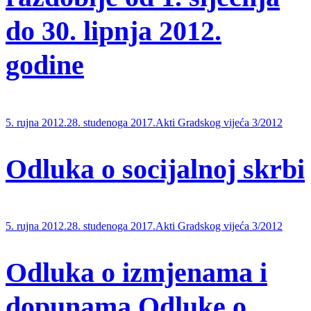
do 30. lipnja 2012.
godine
Objavljeno
Kategorije
5. rujna 2012.
28. studenoga 2017.
Akti Gradskog vijeća 3/2012
dana
Odluka o socijalnoj skrbi
Objavljeno
Kategorije
5. rujna 2012.
28. studenoga 2017.
Akti Gradskog vijeća 3/2012
dana
Odluka o izmjenama i
dopunama Odluke o