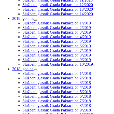
Službeni glasnik Grada Pakraca br. 11/2020
Službeni glasnik Grada Pakraca br. 12/2020
Službeni glasnik Grada Pakraca br. 13/2020
Službeni glasnik Grada Pakraca br. 14/2020
2019. godina
proširi
Službeni glasnik Grada Pakraca br. 1/2019
podizbornik
Službeni glasnik Grada Pakraca br. 2/2019
Službeni glasnik Grada Pakraca br. 3/2019
Službeni glasnik Grada Pakraca br. 4/2019
Službeni glasnik Grada Pakraca br. 5/2019
Službeni glasnik Grada Pakraca br. 6/2019
Službeni glasnik Grada Pakraca br. 7/2019
Službeni glasnik Grada Pakraca br. 8/2019
Službeni glasnik Grada Pakraca br. 9/2019
Službeni glasnik Grada Pakraca br. 10/2019
2018. godina
proširi
Službeni glasnik Grada Pakraca br. 1/2018
podizbornik
Službeni glasnik Grada Pakraca br. 2/2018
Službeni glasnik Grada Pakraca br. 3/2018
Službeni glasnik Grada Pakraca br. 4/2018
Službeni glasnik Grada Pakraca br. 5/2018
Službeni glasnik Grada Pakraca br. 6/2018
Službeni glasnik Grada Pakraca br. 7/2018
Službeni glasnik Grada Pakraca br. 8/2018
Službeni glasnik Grada Pakraca br. 9/2018