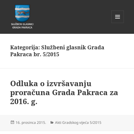
IZBORNIK
I
Glasnik Pakrac
WIDGETI
Kategorija:
Službeni glasnik Grada
Pakraca br. 5/2015
Odluka o izvršavanju
proračuna Grada Pakraca za
2016. g.
Objavljeno
Kategorije
16. prosinca 2015.
Akti Gradskog vijeća 5/2015
dana