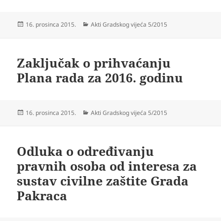
Objavljeno
Kategorije
16. prosinca 2015.
Akti Gradskog vijeća 5/2015
dana
Zaključak o prihvaćanju
Plana rada za 2016. godinu
Objavljeno
Kategorije
16. prosinca 2015.
Akti Gradskog vijeća 5/2015
dana
Odluka o određivanju
pravnih osoba od interesa za
sustav civilne zaštite Grada
Pakraca