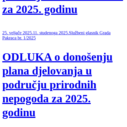
za 2025. godinu
Objavljeno
Kategorije
25. veljače 2025.
11. studenoga 2025.
Službeni glasnik Grada
dana
Pakraca br. 1/2025
ODLUKA o donošenju
plana djelovanja u
području prirodnih
nepogoda za 2025.
godinu