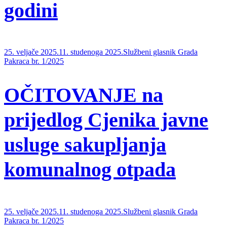
godini
Objavljeno
Kategorije
25. veljače 2025.
11. studenoga 2025.
Službeni glasnik Grada
dana
Pakraca br. 1/2025
OČITOVANJE na
prijedlog Cjenika javne
usluge sakupljanja
komunalnog otpada
Objavljeno
Kategorije
25. veljače 2025.
11. studenoga 2025.
Službeni glasnik Grada
dana
Pakraca br. 1/2025