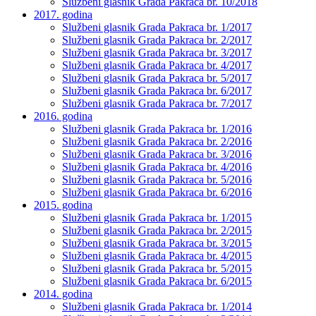
Službeni glasnik Grada Pakraca br. 10/2018
2017. godina
Službeni glasnik Grada Pakraca br. 1/2017
Službeni glasnik Grada Pakraca br. 2/2017
Službeni glasnik Grada Pakraca br. 3/2017
Službeni glasnik Grada Pakraca br. 4/2017
Službeni glasnik Grada Pakraca br. 5/2017
Službeni glasnik Grada Pakraca br. 6/2017
Službeni glasnik Grada Pakraca br. 7/2017
2016. godina
Službeni glasnik Grada Pakraca br. 1/2016
Službeni glasnik Grada Pakraca br. 2/2016
Službeni glasnik Grada Pakraca br. 3/2016
Službeni glasnik Grada Pakraca br. 4/2016
Službeni glasnik Grada Pakraca br. 5/2016
Službeni glasnik Grada Pakraca br. 6/2016
2015. godina
Službeni glasnik Grada Pakraca br. 1/2015
Službeni glasnik Grada Pakraca br. 2/2015
Službeni glasnik Grada Pakraca br. 3/2015
Službeni glasnik Grada Pakraca br. 4/2015
Službeni glasnik Grada Pakraca br. 5/2015
Službeni glasnik Grada Pakraca br. 6/2015
2014. godina
Službeni glasnik Grada Pakraca br. 1/2014