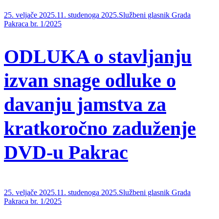
Objavljeno
Kategorije
25. veljače 2025.
11. studenoga 2025.
Službeni glasnik Grada
dana
Pakraca br. 1/2025
ODLUKA o stavljanju
izvan snage odluke o
davanju jamstva za
kratkoročno zaduženje
DVD-u Pakrac
Objavljeno
Kategorije
25. veljače 2025.
11. studenoga 2025.
Službeni glasnik Grada
dana
Pakraca br. 1/2025