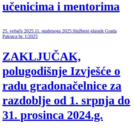
učenicima i mentorima
Objavljeno
Kategorije
25. veljače 2025.
11. studenoga 2025.
Službeni glasnik Grada
dana
Pakraca br. 1/2025
ZAKLJUČAK,
polugodišnje Izvješće o
radu gradonačelnice za
razdoblje od 1. srpnja do
31. prosinca 2024.g.