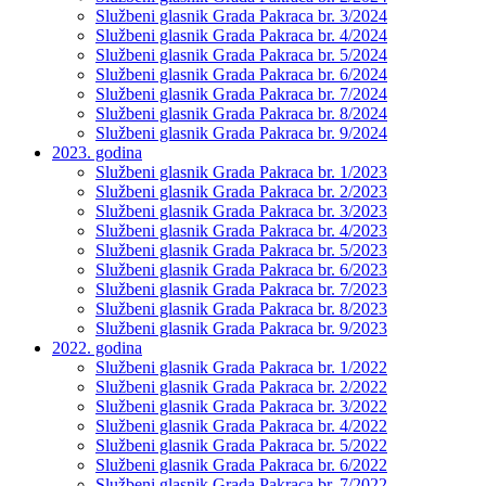
Službeni glasnik Grada Pakraca br. 3/2024
Službeni glasnik Grada Pakraca br. 4/2024
Službeni glasnik Grada Pakraca br. 5/2024
Službeni glasnik Grada Pakraca br. 6/2024
Službeni glasnik Grada Pakraca br. 7/2024
Službeni glasnik Grada Pakraca br. 8/2024
Službeni glasnik Grada Pakraca br. 9/2024
2023. godina
Službeni glasnik Grada Pakraca br. 1/2023
Službeni glasnik Grada Pakraca br. 2/2023
Službeni glasnik Grada Pakraca br. 3/2023
Službeni glasnik Grada Pakraca br. 4/2023
Službeni glasnik Grada Pakraca br. 5/2023
Službeni glasnik Grada Pakraca br. 6/2023
Službeni glasnik Grada Pakraca br. 7/2023
Službeni glasnik Grada Pakraca br. 8/2023
Službeni glasnik Grada Pakraca br. 9/2023
2022. godina
Službeni glasnik Grada Pakraca br. 1/2022
Službeni glasnik Grada Pakraca br. 2/2022
Službeni glasnik Grada Pakraca br. 3/2022
Službeni glasnik Grada Pakraca br. 4/2022
Službeni glasnik Grada Pakraca br. 5/2022
Službeni glasnik Grada Pakraca br. 6/2022
Službeni glasnik Grada Pakraca br. 7/2022