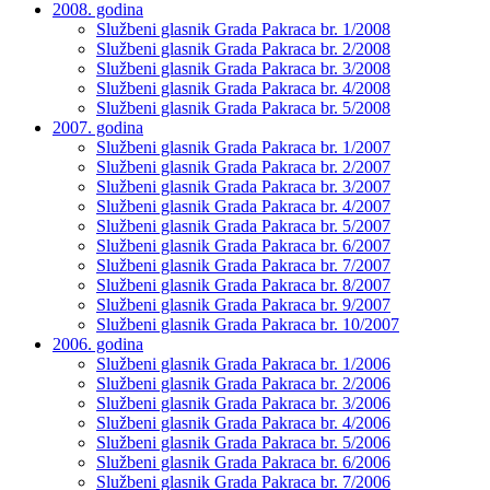
2008. godina
Službeni glasnik Grada Pakraca br. 1/2008
Službeni glasnik Grada Pakraca br. 2/2008
Službeni glasnik Grada Pakraca br. 3/2008
Službeni glasnik Grada Pakraca br. 4/2008
Službeni glasnik Grada Pakraca br. 5/2008
2007. godina
Službeni glasnik Grada Pakraca br. 1/2007
Službeni glasnik Grada Pakraca br. 2/2007
Službeni glasnik Grada Pakraca br. 3/2007
Službeni glasnik Grada Pakraca br. 4/2007
Službeni glasnik Grada Pakraca br. 5/2007
Službeni glasnik Grada Pakraca br. 6/2007
Službeni glasnik Grada Pakraca br. 7/2007
Službeni glasnik Grada Pakraca br. 8/2007
Službeni glasnik Grada Pakraca br. 9/2007
Službeni glasnik Grada Pakraca br. 10/2007
2006. godina
Službeni glasnik Grada Pakraca br. 1/2006
Službeni glasnik Grada Pakraca br. 2/2006
Službeni glasnik Grada Pakraca br. 3/2006
Službeni glasnik Grada Pakraca br. 4/2006
Službeni glasnik Grada Pakraca br. 5/2006
Službeni glasnik Grada Pakraca br. 6/2006
Službeni glasnik Grada Pakraca br. 7/2006