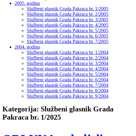
2005. godina
Službeni glasnik Grada Pakraca br. 1/2005
Službeni glasnik Grada Pakraca br. 2/2005
Službeni glasnik Grada Pakraca br. 3/2005
Službeni glasnik Grada Pakraca br. 4/2005
Službeni glasnik Grada Pakraca br. 5/2005
Službeni glasnik Grada Pakraca br. 6/2005
Službeni glasnik Grada Pakraca br. 7/2005
2004. godina
Službeni glasnik Grada Pakraca br. 1/2004
Službeni glasnik Grada Pakraca br. 2/2004
Službeni glasnik Grada Pakraca br. 3/2004
Službeni glasnik Grada Pakraca br. 4/2004
Službeni glasnik Grada Pakraca br. 5/2004
Službeni glasnik Grada Pakraca br. 6/2004
Službeni glasnik Grada Pakraca br. 7/2004
Službeni glasnik Grada Pakraca br. 8/2004
Službeni glasnik Grada Pakraca br. 9/2004
Kategorija:
Službeni glasnik Grada
Pakraca br. 1/2025