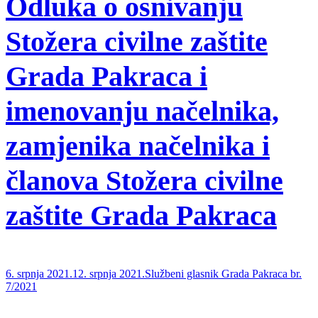
Odluka o osnivanju
Stožera civilne zaštite
Grada Pakraca i
imenovanju načelnika,
zamjenika načelnika i
članova Stožera civilne
zaštite Grada Pakraca
Objavljeno
Kategorije
6. srpnja 2021.
12. srpnja 2021.
Službeni glasnik Grada Pakraca br.
dana
7/2021