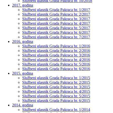
Službeni glasnik Grada Pakraca br. 10/2018
2017. godina
Službeni glasnik Grada Pakraca br. 1/2017
Službeni glasnik Grada Pakraca br. 2/2017
Službeni glasnik Grada Pakraca br. 3/2017
Službeni glasnik Grada Pakraca br. 4/2017
Službeni glasnik Grada Pakraca br. 5/2017
Službeni glasnik Grada Pakraca br. 6/2017
Službeni glasnik Grada Pakraca br. 7/2017
2016. godina
Službeni glasnik Grada Pakraca br. 1/2016
Službeni glasnik Grada Pakraca br. 2/2016
Službeni glasnik Grada Pakraca br. 3/2016
Službeni glasnik Grada Pakraca br. 4/2016
Službeni glasnik Grada Pakraca br. 5/2016
Službeni glasnik Grada Pakraca br. 6/2016
2015. godina
Službeni glasnik Grada Pakraca br. 1/2015
Službeni glasnik Grada Pakraca br. 2/2015
Službeni glasnik Grada Pakraca br. 3/2015
Službeni glasnik Grada Pakraca br. 4/2015
Službeni glasnik Grada Pakraca br. 5/2015
Službeni glasnik Grada Pakraca br. 6/2015
2014. godina
Službeni glasnik Grada Pakraca br. 1/2014