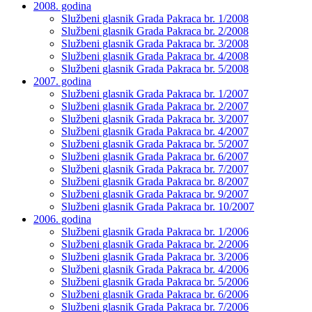
2008. godina
Službeni glasnik Grada Pakraca br. 1/2008
Službeni glasnik Grada Pakraca br. 2/2008
Službeni glasnik Grada Pakraca br. 3/2008
Službeni glasnik Grada Pakraca br. 4/2008
Službeni glasnik Grada Pakraca br. 5/2008
2007. godina
Službeni glasnik Grada Pakraca br. 1/2007
Službeni glasnik Grada Pakraca br. 2/2007
Službeni glasnik Grada Pakraca br. 3/2007
Službeni glasnik Grada Pakraca br. 4/2007
Službeni glasnik Grada Pakraca br. 5/2007
Službeni glasnik Grada Pakraca br. 6/2007
Službeni glasnik Grada Pakraca br. 7/2007
Službeni glasnik Grada Pakraca br. 8/2007
Službeni glasnik Grada Pakraca br. 9/2007
Službeni glasnik Grada Pakraca br. 10/2007
2006. godina
Službeni glasnik Grada Pakraca br. 1/2006
Službeni glasnik Grada Pakraca br. 2/2006
Službeni glasnik Grada Pakraca br. 3/2006
Službeni glasnik Grada Pakraca br. 4/2006
Službeni glasnik Grada Pakraca br. 5/2006
Službeni glasnik Grada Pakraca br. 6/2006
Službeni glasnik Grada Pakraca br. 7/2006