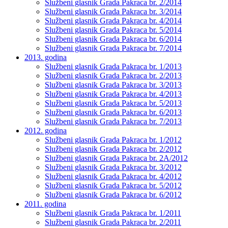
Službeni glasnik Grada Pakraca br. 2/2014
Službeni glasnik Grada Pakraca br. 3/2014
Službeni glasnik Grada Pakraca br. 4/2014
Službeni glasnik Grada Pakraca br. 5/2014
Službeni glasnik Grada Pakraca br. 6/2014
Službeni glasnik Grada Pakraca br. 7/2014
2013. godina
Službeni glasnik Grada Pakraca br. 1/2013
Službeni glasnik Grada Pakraca br. 2/2013
Službeni glasnik Grada Pakraca br. 3/2013
Službeni glasnik Grada Pakraca br. 4/2013
Službeni glasnik Grada Pakraca br. 5/2013
Službeni glasnik Grada Pakraca br. 6/2013
Službeni glasnik Grada Pakraca br. 7/2013
2012. godina
Službeni glasnik Grada Pakraca br. 1/2012
Službeni glasnik Grada Pakraca br. 2/2012
Službeni glasnik Grada Pakraca br. 2A/2012
Službeni glasnik Grada Pakraca br. 3/2012
Službeni glasnik Grada Pakraca br. 4/2012
Službeni glasnik Grada Pakraca br. 5/2012
Službeni glasnik Grada Pakraca br. 6/2012
2011. godina
Službeni glasnik Grada Pakraca br. 1/2011
Službeni glasnik Grada Pakraca br. 2/2011