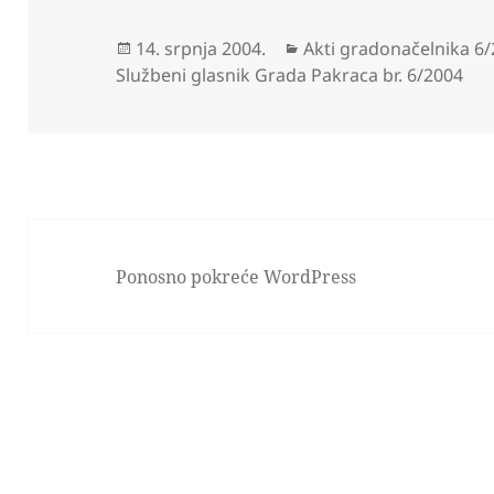
Objavljeno
Kategorije
14. srpnja 2004.
Akti gradonačelnika 6
dana
Službeni glasnik Grada Pakraca br. 6/2004
Ponosno pokreće WordPress