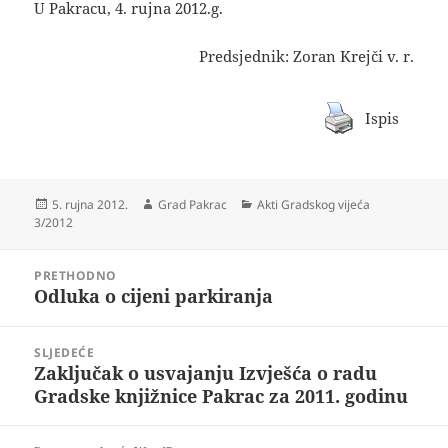
U Pakracu, 4. rujna 2012.g.
Predsjednik: Zoran Krejči v. r.
Ispis
Objavljeno
Autor
Kategorije
5. rujna 2012.
Grad Pakrac
Akti Gradskog vijeća
dana
3/2012
Navigacija
PRETHODNO
objava
Odluka o cijeni parkiranja
Prethodna
objava:
SLJEDEĆE
Zaključak o usvajanju Izvješća o radu
Sljedeća
Gradske knjižnice Pakrac za 2011. godinu
objava: