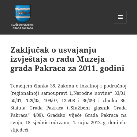
IZBORNIK
I
Glasnik Pakrac
WIDGETI
Zaključak o usvajanju
izvještaja o radu Muzeja
grada Pakraca za 2011. godini
Temeljem članka 35. Zakona o lokalnoj i područnoj
(regionalnoj) samoupravi („Narodne novine“ 33/01,
60/01, 129/05, 109/07, 125/08 i 36/09) i članka 36.
Statuta Grada Pakraca („Službeni glasnik Grada
Pakraca“ 4/09), Gradsko vijeće Grada Pakraca na
svojoj 18. sjednici održanoj 4. rujna 2012. g. donijelo
slijedeći