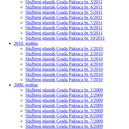
Službeni glasnik Grada Pakraca br. 3/2011
Službeni glasnik Grada Pakraca br. 4/2011
Službeni glasnik Grada Pakraca br. 5/2011
Službeni glasnik Grada Pakraca br. 6/2011
Službeni glasnik Grada Pakraca br. 7/2011
Službeni glasnik Grada Pakraca br. 8/2011
Službeni glasnik Grada Pakraca br. 9/2011
Službeni glasnik Grada Pakraca br. 10/2011
2010. godina
Službeni glasnik Grada Pakraca br. 1/2010
Službeni glasnik Grada Pakraca br. 2/2010
Službeni glasnik Grada Pakraca br. 3/2010
Službeni glasnik Grada Pakraca br. 4/2010
Službeni glasnik Grada Pakraca br. 5/2010
Službeni glasnik Grada Pakraca br. 6/2010
Službeni glasnik Grada Pakraca br. 7/2010
2009. godina
Službeni glasnik Grada Pakraca br. 1/2009
Službeni glasnik Grada Pakraca br. 2/2009
Službeni glasnik Grada Pakraca br. 3/2009
Službeni glasnik Grada Pakraca br. 4/2009
Službeni glasnik Grada Pakraca br. 5/2009
Službeni glasnik Grada Pakraca br. 6/2009
Službeni glasnik Grada Pakraca br. 7/2009
Službeni glasnik Grada Pakraca br. 8/2009