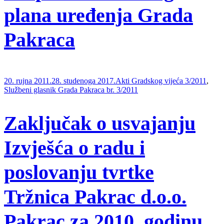
plana uređenja Grada
Pakraca
Objavljeno
Kategorije
20. rujna 2011.
28. studenoga 2017.
Akti Gradskog vijeća 3/2011
,
dana
Službeni glasnik Grada Pakraca br. 3/2011
Zaključak o usvajanju
Izvješća o radu i
poslovanju tvrtke
Tržnica Pakrac d.o.o.
Pakrac za 2010. godinu