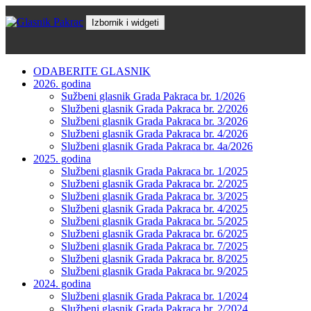
Skoči
do
Izbornik i widgeti
sadržaja
Glasnik Pakrac
ODABERITE GLASNIK
2026. godina
Sužbeni glasnik Grada Pakraca br. 1/2026
Službeni glasnik Grada Pakraca br. 2/2026
Službeni glasnik Grada Pakraca br. 3/2026
Službeni glasnik Grada Pakraca br. 4/2026
Službeni glasnik Grada Pakraca br. 4a/2026
2025. godina
Službeni glasnik Grada Pakraca br. 1/2025
Službeni glasnik Grada Pakraca br. 2/2025
Službeni glasnik Grada Pakraca br. 3/2025
Službeni glasnik Grada Pakraca br. 4/2025
Službeni glasnik Grada Pakraca br. 5/2025
Službeni glasnik Grada Pakraca br. 6/2025
Službeni glasnik Grada Pakraca br. 7/2025
Službeni glasnik Grada Pakraca br. 8/2025
Službeni glasnik Grada Pakraca br. 9/2025
2024. godina
Službeni glasnik Grada Pakraca br. 1/2024
Službeni glasnik Grada Pakraca br. 2/2024