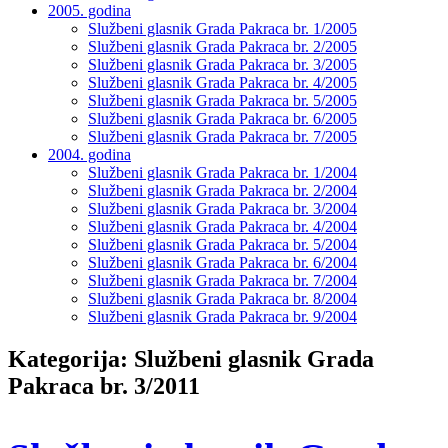
2005. godina
Službeni glasnik Grada Pakraca br. 1/2005
Službeni glasnik Grada Pakraca br. 2/2005
Službeni glasnik Grada Pakraca br. 3/2005
Službeni glasnik Grada Pakraca br. 4/2005
Službeni glasnik Grada Pakraca br. 5/2005
Službeni glasnik Grada Pakraca br. 6/2005
Službeni glasnik Grada Pakraca br. 7/2005
2004. godina
Službeni glasnik Grada Pakraca br. 1/2004
Službeni glasnik Grada Pakraca br. 2/2004
Službeni glasnik Grada Pakraca br. 3/2004
Službeni glasnik Grada Pakraca br. 4/2004
Službeni glasnik Grada Pakraca br. 5/2004
Službeni glasnik Grada Pakraca br. 6/2004
Službeni glasnik Grada Pakraca br. 7/2004
Službeni glasnik Grada Pakraca br. 8/2004
Službeni glasnik Grada Pakraca br. 9/2004
Kategorija:
Službeni glasnik Grada
Pakraca br. 3/2011