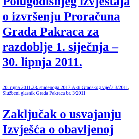
Polugodišnjeg izvještaja
o izvršenju Proračuna
Grada Pakraca za
razdoblje 1. siječnja –
30. lipnja 2011.
Objavljeno
Kategorije
20. rujna 2011.
28. studenoga 2017.
Akti Gradskog vijeća 3/2011
,
dana
Službeni glasnik Grada Pakraca br. 3/2011
Zaključak o usvajanju
Izvješća o obavljenoj