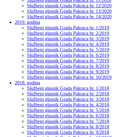
Službeni glasnik Grada Pakraca br. 11/2020
Službeni glasnik Grada Pakraca br. 12/2020
Službeni glasnik Grada Pakraca br. 13/2020
Službeni glasnik Grada Pakraca br. 14/2020
2019. godina
Službeni glasnik Grada Pakraca br. 1/2019
Službeni glasnik Grada Pakraca br. 2/2019
Službeni glasnik Grada Pakraca br. 3/2019
Službeni glasnik Grada Pakraca br. 4/2019
Službeni glasnik Grada Pakraca br. 5/2019
Službeni glasnik Grada Pakraca br. 6/2019
Službeni glasnik Grada Pakraca br. 7/2019
Službeni glasnik Grada Pakraca br. 8/2019
Službeni glasnik Grada Pakraca br. 9/2019
Službeni glasnik Grada Pakraca br. 10/2019
2018. godina
Službeni glasnik Grada Pakraca br. 1/2018
Službeni glasnik Grada Pakraca br. 2/2018
Službeni glasnik Grada Pakraca br. 3/2018
Službeni glasnik Grada Pakraca br. 4/2018
Službeni glasnik Grada Pakraca br. 5/2018
Službeni glasnik Grada Pakraca br. 6/2018
Službeni glasnik Grada Pakraca br. 7/2018
Službeni glasnik Grada Pakraca br. 8/2018
Službeni glasnik Grada Pakraca br. 9/2018