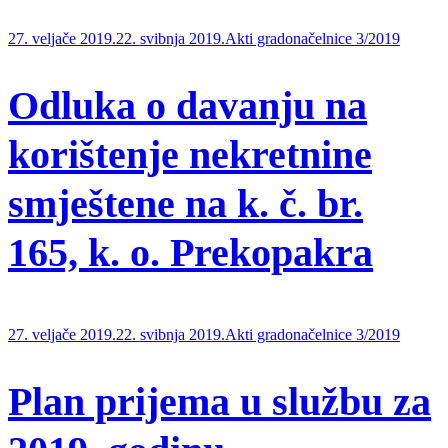
Objavljeno
Kategorije
27. veljače 2019.
22. svibnja 2019.
Akti gradonačelnice 3/2019
dana
Odluka o davanju na
korištenje nekretnine
smještene na k. č. br.
165, k. o. Prekopakra
Objavljeno
Kategorije
27. veljače 2019.
22. svibnja 2019.
Akti gradonačelnice 3/2019
dana
Plan prijema u službu za