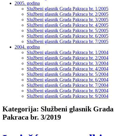
2005. godina
Službeni glasnik Grada Pakraca br. 1/2005
Službeni glasnik Grada Pakraca br. 2/2005
Službeni glasnik Grada Pakraca br. 3/2005
Službeni glasnik Grada Pakraca br. 4/2005
Službeni glasnik Grada Pakraca br. 5/2005
Službeni glasnik Grada Pakraca br. 6/2005
Službeni glasnik Grada Pakraca br. 7/2005
2004. godina
Službeni glasnik Grada Pakraca br. 1/2004
Službeni glasnik Grada Pakraca br. 2/2004
Službeni glasnik Grada Pakraca br. 3/2004
Službeni glasnik Grada Pakraca br. 4/2004
Službeni glasnik Grada Pakraca br. 5/2004
Službeni glasnik Grada Pakraca br. 6/2004
Službeni glasnik Grada Pakraca br. 7/2004
Službeni glasnik Grada Pakraca br. 8/2004
Službeni glasnik Grada Pakraca br. 9/2004
Kategorija:
Službeni glasnik Grada
Pakraca br. 3/2019