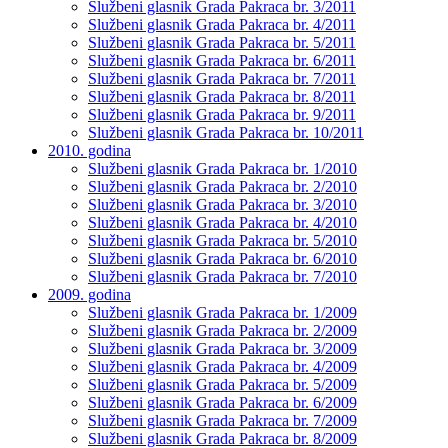
Službeni glasnik Grada Pakraca br. 3/2011
Službeni glasnik Grada Pakraca br. 4/2011
Službeni glasnik Grada Pakraca br. 5/2011
Službeni glasnik Grada Pakraca br. 6/2011
Službeni glasnik Grada Pakraca br. 7/2011
Službeni glasnik Grada Pakraca br. 8/2011
Službeni glasnik Grada Pakraca br. 9/2011
Službeni glasnik Grada Pakraca br. 10/2011
2010. godina
Službeni glasnik Grada Pakraca br. 1/2010
Službeni glasnik Grada Pakraca br. 2/2010
Službeni glasnik Grada Pakraca br. 3/2010
Službeni glasnik Grada Pakraca br. 4/2010
Službeni glasnik Grada Pakraca br. 5/2010
Službeni glasnik Grada Pakraca br. 6/2010
Službeni glasnik Grada Pakraca br. 7/2010
2009. godina
Službeni glasnik Grada Pakraca br. 1/2009
Službeni glasnik Grada Pakraca br. 2/2009
Službeni glasnik Grada Pakraca br. 3/2009
Službeni glasnik Grada Pakraca br. 4/2009
Službeni glasnik Grada Pakraca br. 5/2009
Službeni glasnik Grada Pakraca br. 6/2009
Službeni glasnik Grada Pakraca br. 7/2009
Službeni glasnik Grada Pakraca br. 8/2009