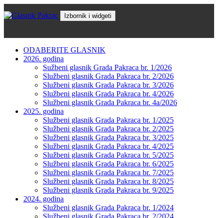
Skoči
do
Izbornik i widgeti
sadržaja
Glasnik Pakrac
ODABERITE GLASNIK
2026. godina
Sužbeni glasnik Grada Pakraca br. 1/2026
Službeni glasnik Grada Pakraca br. 2/2026
Službeni glasnik Grada Pakraca br. 3/2026
Službeni glasnik Grada Pakraca br. 4/2026
Službeni glasnik Grada Pakraca br. 4a/2026
2025. godina
Službeni glasnik Grada Pakraca br. 1/2025
Službeni glasnik Grada Pakraca br. 2/2025
Službeni glasnik Grada Pakraca br. 3/2025
Službeni glasnik Grada Pakraca br. 4/2025
Službeni glasnik Grada Pakraca br. 5/2025
Službeni glasnik Grada Pakraca br. 6/2025
Službeni glasnik Grada Pakraca br. 7/2025
Službeni glasnik Grada Pakraca br. 8/2025
Službeni glasnik Grada Pakraca br. 9/2025
2024. godina
Službeni glasnik Grada Pakraca br. 1/2024
Službeni glasnik Grada Pakraca br. 2/2024