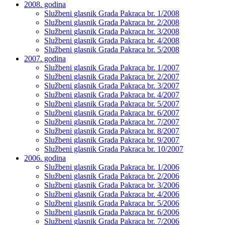
2008. godina
Službeni glasnik Grada Pakraca br. 1/2008
Službeni glasnik Grada Pakraca br. 2/2008
Službeni glasnik Grada Pakraca br. 3/2008
Službeni glasnik Grada Pakraca br. 4/2008
Službeni glasnik Grada Pakraca br. 5/2008
2007. godina
Službeni glasnik Grada Pakraca br. 1/2007
Službeni glasnik Grada Pakraca br. 2/2007
Službeni glasnik Grada Pakraca br. 3/2007
Službeni glasnik Grada Pakraca br. 4/2007
Službeni glasnik Grada Pakraca br. 5/2007
Službeni glasnik Grada Pakraca br. 6/2007
Službeni glasnik Grada Pakraca br. 7/2007
Službeni glasnik Grada Pakraca br. 8/2007
Službeni glasnik Grada Pakraca br. 9/2007
Službeni glasnik Grada Pakraca br. 10/2007
2006. godina
Službeni glasnik Grada Pakraca br. 1/2006
Službeni glasnik Grada Pakraca br. 2/2006
Službeni glasnik Grada Pakraca br. 3/2006
Službeni glasnik Grada Pakraca br. 4/2006
Službeni glasnik Grada Pakraca br. 5/2006
Službeni glasnik Grada Pakraca br. 6/2006
Službeni glasnik Grada Pakraca br. 7/2006