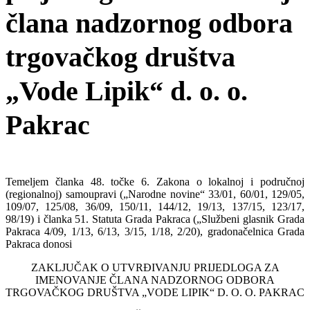
člana nadzornog odbora
trgovačkog društva
„Vode Lipik“ d. o. o.
Pakrac
Temeljem članka 48. točke 6. Zakona o lokalnoj i područnoj
(regionalnoj) samoupravi („Narodne novine“ 33/01, 60/01, 129/05,
109/07, 125/08, 36/09, 150/11, 144/12, 19/13, 137/15, 123/17,
98/19) i članka 51. Statuta Grada Pakraca („Službeni glasnik Grada
Pakraca 4/09, 1/13, 6/13, 3/15, 1/18, 2/20), gradonačelnica Grada
Pakraca donosi
ZAKLJUČAK O UTVRĐIVANJU PRIJEDLOGA ZA
IMENOVANJE ČLANA NADZORNOG ODBORA
TRGOVAČKOG DRUŠTVA „VODE LIPIK“ D. O. O. PAKRAC