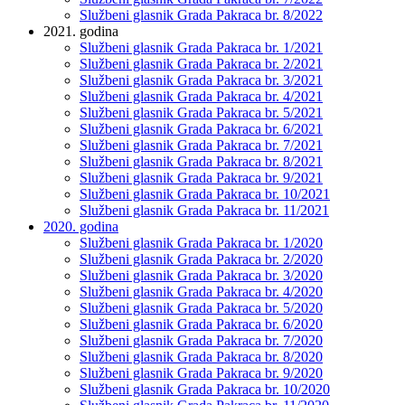
Službeni glasnik Grada Pakraca br. 8/2022
2021. godina
Službeni glasnik Grada Pakraca br. 1/2021
Službeni glasnik Grada Pakraca br. 2/2021
Službeni glasnik Grada Pakraca br. 3/2021
Službeni glasnik Grada Pakraca br. 4/2021
Službeni glasnik Grada Pakraca br. 5/2021
Službeni glasnik Grada Pakraca br. 6/2021
Službeni glasnik Grada Pakraca br. 7/2021
Službeni glasnik Grada Pakraca br. 8/2021
Službeni glasnik Grada Pakraca br. 9/2021
Službeni glasnik Grada Pakraca br. 10/2021
Službeni glasnik Grada Pakraca br. 11/2021
2020. godina
Službeni glasnik Grada Pakraca br. 1/2020
Službeni glasnik Grada Pakraca br. 2/2020
Službeni glasnik Grada Pakraca br. 3/2020
Službeni glasnik Grada Pakraca br. 4/2020
Službeni glasnik Grada Pakraca br. 5/2020
Službeni glasnik Grada Pakraca br. 6/2020
Službeni glasnik Grada Pakraca br. 7/2020
Službeni glasnik Grada Pakraca br. 8/2020
Službeni glasnik Grada Pakraca br. 9/2020
Službeni glasnik Grada Pakraca br. 10/2020