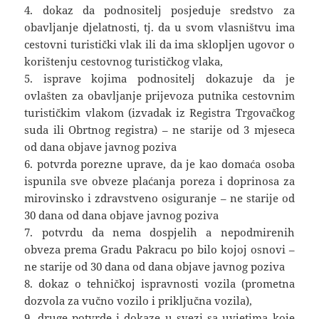
4. dokaz da podnositelj posjeduje sredstvo za
obavljanje djelatnosti, tj. da u svom vlasništvu ima
cestovni turistički vlak ili da ima sklopljen ugovor o
korištenju cestovnog turističkog vlaka,
5. isprave kojima podnositelj dokazuje da je
ovlašten za obavljanje prijevoza putnika cestovnim
turističkim vlakom (izvadak iz Registra Trgovačkog
suda ili Obrtnog registra) – ne starije od 3 mjeseca
od dana objave javnog poziva
6. potvrda porezne uprave, da je kao domaća osoba
ispunila sve obveze plaćanja poreza i doprinosa za
mirovinsko i zdravstveno osiguranje – ne starije od
30 dana od dana objave javnog poziva
7. potvrdu da nema dospjelih a nepodmirenih
obveza prema Gradu Pakracu po bilo kojoj osnovi –
ne starije od 30 dana od dana objave javnog poziva
8. dokaz o tehničkoj ispravnosti vozila (prometna
dozvola za vučno vozilo i priključna vozila),
9. druge potvrde i dokaze u svezi sa uvjetima koje