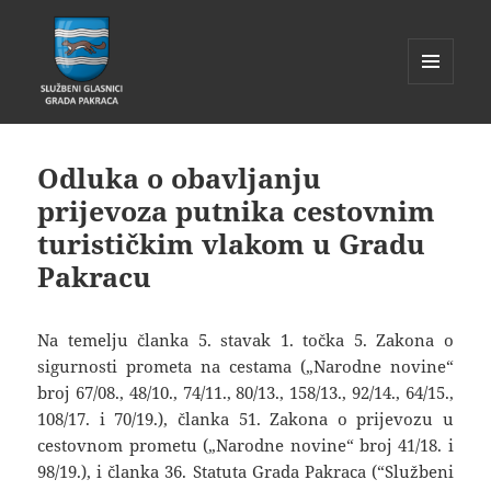
IZBORNIK
I
Glasnik Pakrac
WIDGETI
Odluka o obavljanju
prijevoza putnika cestovnim
turističkim vlakom u Gradu
Pakracu
Na temelju članka 5. stavak 1. točka 5. Zakona o
sigurnosti prometa na cestama („Narodne novine“
broj 67/08., 48/10., 74/11., 80/13., 158/13., 92/14., 64/15.,
108/17. i 70/19.), članka 51. Zakona o prijevozu u
cestovnom prometu („Narodne novine“ broj 41/18. i
98/19.), i članka 36. Statuta Grada Pakraca (“Službeni