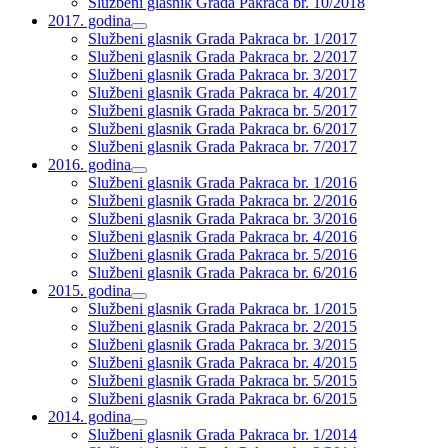
Službeni glasnik Grada Pakraca br. 10/2018
2017. godina
proširi
Službeni glasnik Grada Pakraca br. 1/2017
podizbornik
Službeni glasnik Grada Pakraca br. 2/2017
Službeni glasnik Grada Pakraca br. 3/2017
Službeni glasnik Grada Pakraca br. 4/2017
Službeni glasnik Grada Pakraca br. 5/2017
Službeni glasnik Grada Pakraca br. 6/2017
Službeni glasnik Grada Pakraca br. 7/2017
2016. godina
proširi
Službeni glasnik Grada Pakraca br. 1/2016
podizbornik
Službeni glasnik Grada Pakraca br. 2/2016
Službeni glasnik Grada Pakraca br. 3/2016
Službeni glasnik Grada Pakraca br. 4/2016
Službeni glasnik Grada Pakraca br. 5/2016
Službeni glasnik Grada Pakraca br. 6/2016
2015. godina
proširi
Službeni glasnik Grada Pakraca br. 1/2015
podizbornik
Službeni glasnik Grada Pakraca br. 2/2015
Službeni glasnik Grada Pakraca br. 3/2015
Službeni glasnik Grada Pakraca br. 4/2015
Službeni glasnik Grada Pakraca br. 5/2015
Službeni glasnik Grada Pakraca br. 6/2015
2014. godina
proširi
Službeni glasnik Grada Pakraca br. 1/2014
podizbornik