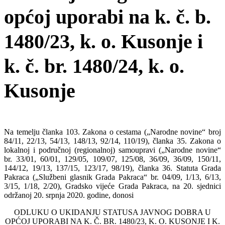
općoj uporabi na k. č. b.
1480/23, k. o. Kusonje i
k. č. br. 1480/24, k. o.
Kusonje
Na temelju članka 103. Zakona o cestama („Narodne novine“ broj
84/11, 22/13, 54/13, 148/13, 92/14, 110/19), članka 35. Zakona o
lokalnoj i područnoj (regionalnoj) samoupravi („Narodne novine“
br. 33/01, 60/01, 129/05, 109/07, 125/08, 36/09, 36/09, 150/11,
144/12, 19/13, 137/15, 123/17, 98/19), članka 36. Statuta Grada
Pakraca („Službeni glasnik Grada Pakraca“ br. 04/09, 1/13, 6/13,
3/15, 1/18, 2/20), Gradsko vijeće Grada Pakraca, na 20. sjednici
održanoj 20. srpnja 2020. godine, donosi
ODLUKU O UKIDANJU STATUSA JAVNOG DOBRA U
OPĆOJ UPORABI NA K. Č. BR. 1480/23, K. O. KUSONJE I K.