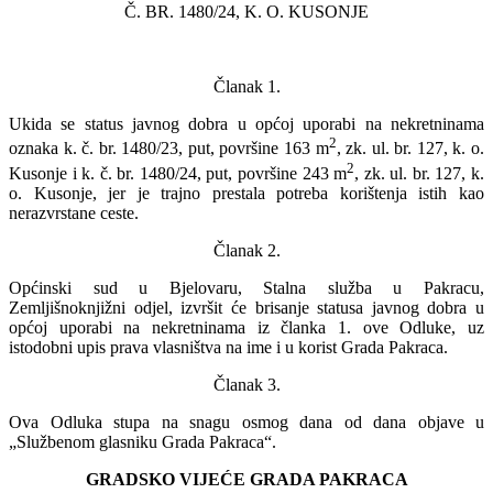
Č. BR. 1480/24, K. O. KUSONJE
Članak 1.
Ukida se status javnog dobra u općoj uporabi na nekretninama
2
oznaka k. č. br. 1480/23, put, površine 163 m
, zk. ul. br. 127, k. o.
2
Kusonje i k. č. br. 1480/24, put, površine 243 m
, zk. ul. br. 127, k.
o. Kusonje, jer je trajno prestala potreba korištenja istih kao
nerazvrstane ceste.
Članak 2.
Općinski sud u Bjelovaru, Stalna služba u Pakracu,
Zemljišnoknjižni odjel, izvršit će brisanje statusa javnog dobra u
općoj uporabi na nekretninama iz članka 1. ove Odluke, uz
istodobni upis prava vlasništva na ime i u korist Grada Pakraca.
Članak 3.
Ova Odluka stupa na snagu osmog dana od dana objave u
„Službenom glasniku Grada Pakraca“.
GRADSKO VIJEĆE GRADA PAKRACA