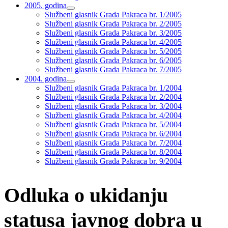
2005. godina
proširi
Službeni glasnik Grada Pakraca br. 1/2005
podizbornik
Službeni glasnik Grada Pakraca br. 2/2005
Službeni glasnik Grada Pakraca br. 3/2005
Službeni glasnik Grada Pakraca br. 4/2005
Službeni glasnik Grada Pakraca br. 5/2005
Službeni glasnik Grada Pakraca br. 6/2005
Službeni glasnik Grada Pakraca br. 7/2005
2004. godina
proširi
Službeni glasnik Grada Pakraca br. 1/2004
podizbornik
Službeni glasnik Grada Pakraca br. 2/2004
Službeni glasnik Grada Pakraca br. 3/2004
Službeni glasnik Grada Pakraca br. 4/2004
Službeni glasnik Grada Pakraca br. 5/2004
Službeni glasnik Grada Pakraca br. 6/2004
Službeni glasnik Grada Pakraca br. 7/2004
Službeni glasnik Grada Pakraca br. 8/2004
Službeni glasnik Grada Pakraca br. 9/2004
Odluka o ukidanju
statusa javnog dobra u