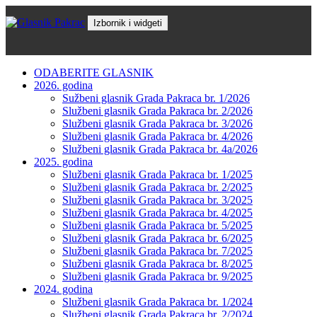
Skoči
do
Izbornik i widgeti
sadržaja
Glasnik Pakrac
ODABERITE GLASNIK
2026. godina
Sužbeni glasnik Grada Pakraca br. 1/2026
Službeni glasnik Grada Pakraca br. 2/2026
Službeni glasnik Grada Pakraca br. 3/2026
Službeni glasnik Grada Pakraca br. 4/2026
Službeni glasnik Grada Pakraca br. 4a/2026
2025. godina
Službeni glasnik Grada Pakraca br. 1/2025
Službeni glasnik Grada Pakraca br. 2/2025
Službeni glasnik Grada Pakraca br. 3/2025
Službeni glasnik Grada Pakraca br. 4/2025
Službeni glasnik Grada Pakraca br. 5/2025
Službeni glasnik Grada Pakraca br. 6/2025
Službeni glasnik Grada Pakraca br. 7/2025
Službeni glasnik Grada Pakraca br. 8/2025
Službeni glasnik Grada Pakraca br. 9/2025
2024. godina
Službeni glasnik Grada Pakraca br. 1/2024
Službeni glasnik Grada Pakraca br. 2/2024