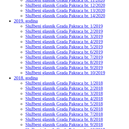
Službeni glasnik Grada Pakraca br. 11/2020
Službeni glasnik Grada Pakraca br. 12/2020
Službeni glasnik Grada Pakraca br. 13/2020
Službeni glasnik Grada Pakraca br. 14/2020
2019. godina
Službeni glasnik Grada Pakraca br. 1/2019
Službeni glasnik Grada Pakraca br. 2/2019
Službeni glasnik Grada Pakraca br. 3/2019
Službeni glasnik Grada Pakraca br. 4/2019
Službeni glasnik Grada Pakraca br. 5/2019
Službeni glasnik Grada Pakraca br. 6/2019
Službeni glasnik Grada Pakraca br. 7/2019
Službeni glasnik Grada Pakraca br. 8/2019
Službeni glasnik Grada Pakraca br. 9/2019
Službeni glasnik Grada Pakraca br. 10/2019
2018. godina
Službeni glasnik Grada Pakraca br. 1/2018
Službeni glasnik Grada Pakraca br. 2/2018
Službeni glasnik Grada Pakraca br. 3/2018
Službeni glasnik Grada Pakraca br. 4/2018
Službeni glasnik Grada Pakraca br. 5/2018
Službeni glasnik Grada Pakraca br. 6/2018
Službeni glasnik Grada Pakraca br. 7/2018
Službeni glasnik Grada Pakraca br. 8/2018
Službeni glasnik Grada Pakraca br. 9/2018