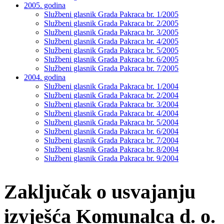
2005. godina
Službeni glasnik Grada Pakraca br. 1/2005
Službeni glasnik Grada Pakraca br. 2/2005
Službeni glasnik Grada Pakraca br. 3/2005
Službeni glasnik Grada Pakraca br. 4/2005
Službeni glasnik Grada Pakraca br. 5/2005
Službeni glasnik Grada Pakraca br. 6/2005
Službeni glasnik Grada Pakraca br. 7/2005
2004. godina
Službeni glasnik Grada Pakraca br. 1/2004
Službeni glasnik Grada Pakraca br. 2/2004
Službeni glasnik Grada Pakraca br. 3/2004
Službeni glasnik Grada Pakraca br. 4/2004
Službeni glasnik Grada Pakraca br. 5/2004
Službeni glasnik Grada Pakraca br. 6/2004
Službeni glasnik Grada Pakraca br. 7/2004
Službeni glasnik Grada Pakraca br. 8/2004
Službeni glasnik Grada Pakraca br. 9/2004
Zaključak o usvajanju
izvješća Komunalca d. o.