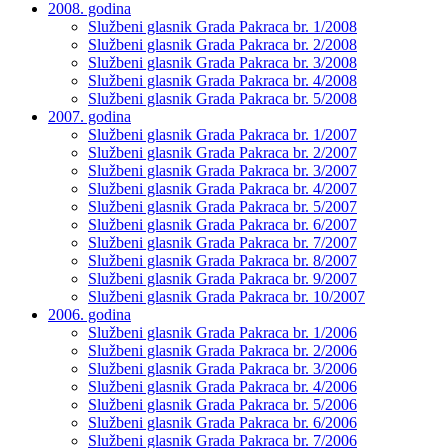
2008. godina
Službeni glasnik Grada Pakraca br. 1/2008
Službeni glasnik Grada Pakraca br. 2/2008
Službeni glasnik Grada Pakraca br. 3/2008
Službeni glasnik Grada Pakraca br. 4/2008
Službeni glasnik Grada Pakraca br. 5/2008
2007. godina
Službeni glasnik Grada Pakraca br. 1/2007
Službeni glasnik Grada Pakraca br. 2/2007
Službeni glasnik Grada Pakraca br. 3/2007
Službeni glasnik Grada Pakraca br. 4/2007
Službeni glasnik Grada Pakraca br. 5/2007
Službeni glasnik Grada Pakraca br. 6/2007
Službeni glasnik Grada Pakraca br. 7/2007
Službeni glasnik Grada Pakraca br. 8/2007
Službeni glasnik Grada Pakraca br. 9/2007
Službeni glasnik Grada Pakraca br. 10/2007
2006. godina
Službeni glasnik Grada Pakraca br. 1/2006
Službeni glasnik Grada Pakraca br. 2/2006
Službeni glasnik Grada Pakraca br. 3/2006
Službeni glasnik Grada Pakraca br. 4/2006
Službeni glasnik Grada Pakraca br. 5/2006
Službeni glasnik Grada Pakraca br. 6/2006
Službeni glasnik Grada Pakraca br. 7/2006