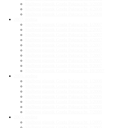
Službeni glasnik Grada Pakraca br. 3/2008
Službeni glasnik Grada Pakraca br. 4/2008
Službeni glasnik Grada Pakraca br. 5/2008
2007. godina
Službeni glasnik Grada Pakraca br. 1/2007
Službeni glasnik Grada Pakraca br. 2/2007
Službeni glasnik Grada Pakraca br. 3/2007
Službeni glasnik Grada Pakraca br. 4/2007
Službeni glasnik Grada Pakraca br. 5/2007
Službeni glasnik Grada Pakraca br. 6/2007
Službeni glasnik Grada Pakraca br. 7/2007
Službeni glasnik Grada Pakraca br. 8/2007
Službeni glasnik Grada Pakraca br. 9/2007
Službeni glasnik Grada Pakraca br. 10/2007
2006. godina
Službeni glasnik Grada Pakraca br. 1/2006
Službeni glasnik Grada Pakraca br. 2/2006
Službeni glasnik Grada Pakraca br. 3/2006
Službeni glasnik Grada Pakraca br. 4/2006
Službeni glasnik Grada Pakraca br. 5/2006
Službeni glasnik Grada Pakraca br. 6/2006
Službeni glasnik Grada Pakraca br. 7/2006
2005. godina
Službeni glasnik Grada Pakraca br. 1/2005
Službeni glasnik Grada Pakraca br. 2/2005