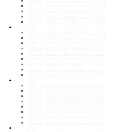
Službeni glasnik Grada Pakraca br. 5/2024
Službeni glasnik Grada Pakraca br. 6/2024
Službeni glasnik Grada Pakraca br. 7/2024
Službeni glasnik Grada Pakraca br. 8/2024
Službeni glasnik Grada Pakraca br. 9/2024
2023. godina
Službeni glasnik Grada Pakraca br. 1/2023
Službeni glasnik Grada Pakraca br. 2/2023
Službeni glasnik Grada Pakraca br. 3/2023
Službeni glasnik Grada Pakraca br. 4/2023
Službeni glasnik Grada Pakraca br. 5/2023
Službeni glasnik Grada Pakraca br. 6/2023
Službeni glasnik Grada Pakraca br. 7/2023
Službeni glasnik Grada Pakraca br. 8/2023
Službeni glasnik Grada Pakraca br. 9/2023
2022. godina
Službeni glasnik Grada Pakraca br. 1/2022
Službeni glasnik Grada Pakraca br. 2/2022
Službeni glasnik Grada Pakraca br. 3/2022
Službeni glasnik Grada Pakraca br. 4/2022
Službeni glasnik Grada Pakraca br. 5/2022
Službeni glasnik Grada Pakraca br. 6/2022
Službeni glasnik Grada Pakraca br. 7/2022
Službeni glasnik Grada Pakraca br. 8/2022
2021. godina