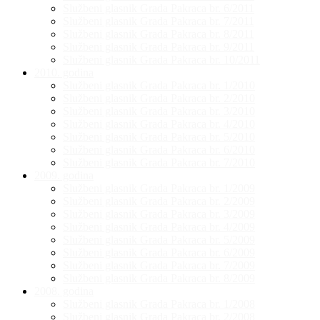
Službeni glasnik Grada Pakraca br. 6/2011
Službeni glasnik Grada Pakraca br. 7/2011
Službeni glasnik Grada Pakraca br. 8/2011
Službeni glasnik Grada Pakraca br. 9/2011
Službeni glasnik Grada Pakraca br. 10/2011
2010. godina
Službeni glasnik Grada Pakraca br. 1/2010
Službeni glasnik Grada Pakraca br. 2/2010
Službeni glasnik Grada Pakraca br. 3/2010
Službeni glasnik Grada Pakraca br. 4/2010
Službeni glasnik Grada Pakraca br. 5/2010
Službeni glasnik Grada Pakraca br. 6/2010
Službeni glasnik Grada Pakraca br. 7/2010
2009. godina
Službeni glasnik Grada Pakraca br. 1/2009
Službeni glasnik Grada Pakraca br. 2/2009
Službeni glasnik Grada Pakraca br. 3/2009
Službeni glasnik Grada Pakraca br. 4/2009
Službeni glasnik Grada Pakraca br. 5/2009
Službeni glasnik Grada Pakraca br. 6/2009
Službeni glasnik Grada Pakraca br. 7/2009
Službeni glasnik Grada Pakraca br. 8/2009
2008. godina
Službeni glasnik Grada Pakraca br. 1/2008
Službeni glasnik Grada Pakraca br. 2/2008