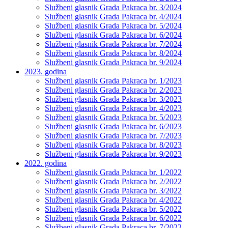
Službeni glasnik Grada Pakraca br. 3/2024
Službeni glasnik Grada Pakraca br. 4/2024
Službeni glasnik Grada Pakraca br. 5/2024
Službeni glasnik Grada Pakraca br. 6/2024
Službeni glasnik Grada Pakraca br. 7/2024
Službeni glasnik Grada Pakraca br. 8/2024
Službeni glasnik Grada Pakraca br. 9/2024
2023. godina
Službeni glasnik Grada Pakraca br. 1/2023
Službeni glasnik Grada Pakraca br. 2/2023
Službeni glasnik Grada Pakraca br. 3/2023
Službeni glasnik Grada Pakraca br. 4/2023
Službeni glasnik Grada Pakraca br. 5/2023
Službeni glasnik Grada Pakraca br. 6/2023
Službeni glasnik Grada Pakraca br. 7/2023
Službeni glasnik Grada Pakraca br. 8/2023
Službeni glasnik Grada Pakraca br. 9/2023
2022. godina
Službeni glasnik Grada Pakraca br. 1/2022
Službeni glasnik Grada Pakraca br. 2/2022
Službeni glasnik Grada Pakraca br. 3/2022
Službeni glasnik Grada Pakraca br. 4/2022
Službeni glasnik Grada Pakraca br. 5/2022
Službeni glasnik Grada Pakraca br. 6/2022
Službeni glasnik Grada Pakraca br. 7/2022