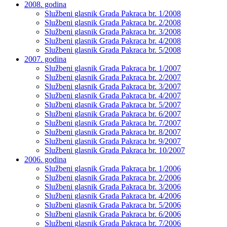
2008. godina
Službeni glasnik Grada Pakraca br. 1/2008
Službeni glasnik Grada Pakraca br. 2/2008
Službeni glasnik Grada Pakraca br. 3/2008
Službeni glasnik Grada Pakraca br. 4/2008
Službeni glasnik Grada Pakraca br. 5/2008
2007. godina
Službeni glasnik Grada Pakraca br. 1/2007
Službeni glasnik Grada Pakraca br. 2/2007
Službeni glasnik Grada Pakraca br. 3/2007
Službeni glasnik Grada Pakraca br. 4/2007
Službeni glasnik Grada Pakraca br. 5/2007
Službeni glasnik Grada Pakraca br. 6/2007
Službeni glasnik Grada Pakraca br. 7/2007
Službeni glasnik Grada Pakraca br. 8/2007
Službeni glasnik Grada Pakraca br. 9/2007
Službeni glasnik Grada Pakraca br. 10/2007
2006. godina
Službeni glasnik Grada Pakraca br. 1/2006
Službeni glasnik Grada Pakraca br. 2/2006
Službeni glasnik Grada Pakraca br. 3/2006
Službeni glasnik Grada Pakraca br. 4/2006
Službeni glasnik Grada Pakraca br. 5/2006
Službeni glasnik Grada Pakraca br. 6/2006
Službeni glasnik Grada Pakraca br. 7/2006