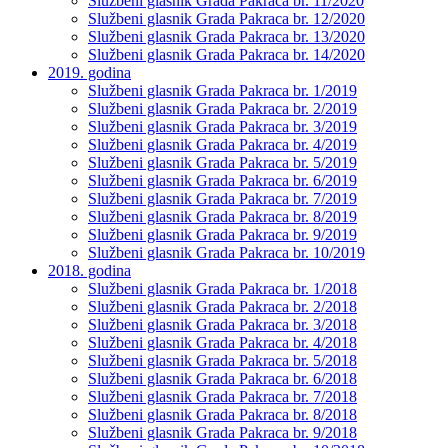
Službeni glasnik Grada Pakraca br. 11/2020
Službeni glasnik Grada Pakraca br. 12/2020
Službeni glasnik Grada Pakraca br. 13/2020
Službeni glasnik Grada Pakraca br. 14/2020
2019. godina
Službeni glasnik Grada Pakraca br. 1/2019
Službeni glasnik Grada Pakraca br. 2/2019
Službeni glasnik Grada Pakraca br. 3/2019
Službeni glasnik Grada Pakraca br. 4/2019
Službeni glasnik Grada Pakraca br. 5/2019
Službeni glasnik Grada Pakraca br. 6/2019
Službeni glasnik Grada Pakraca br. 7/2019
Službeni glasnik Grada Pakraca br. 8/2019
Službeni glasnik Grada Pakraca br. 9/2019
Službeni glasnik Grada Pakraca br. 10/2019
2018. godina
Službeni glasnik Grada Pakraca br. 1/2018
Službeni glasnik Grada Pakraca br. 2/2018
Službeni glasnik Grada Pakraca br. 3/2018
Službeni glasnik Grada Pakraca br. 4/2018
Službeni glasnik Grada Pakraca br. 5/2018
Službeni glasnik Grada Pakraca br. 6/2018
Službeni glasnik Grada Pakraca br. 7/2018
Službeni glasnik Grada Pakraca br. 8/2018
Službeni glasnik Grada Pakraca br. 9/2018