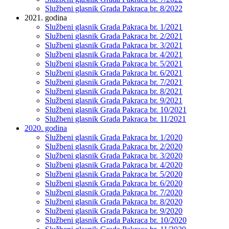
Službeni glasnik Grada Pakraca br. 8/2022
2021. godina
Službeni glasnik Grada Pakraca br. 1/2021
Službeni glasnik Grada Pakraca br. 2/2021
Službeni glasnik Grada Pakraca br. 3/2021
Službeni glasnik Grada Pakraca br. 4/2021
Službeni glasnik Grada Pakraca br. 5/2021
Službeni glasnik Grada Pakraca br. 6/2021
Službeni glasnik Grada Pakraca br. 7/2021
Službeni glasnik Grada Pakraca br. 8/2021
Službeni glasnik Grada Pakraca br. 9/2021
Službeni glasnik Grada Pakraca br. 10/2021
Službeni glasnik Grada Pakraca br. 11/2021
2020. godina
Službeni glasnik Grada Pakraca br. 1/2020
Službeni glasnik Grada Pakraca br. 2/2020
Službeni glasnik Grada Pakraca br. 3/2020
Službeni glasnik Grada Pakraca br. 4/2020
Službeni glasnik Grada Pakraca br. 5/2020
Službeni glasnik Grada Pakraca br. 6/2020
Službeni glasnik Grada Pakraca br. 7/2020
Službeni glasnik Grada Pakraca br. 8/2020
Službeni glasnik Grada Pakraca br. 9/2020
Službeni glasnik Grada Pakraca br. 10/2020