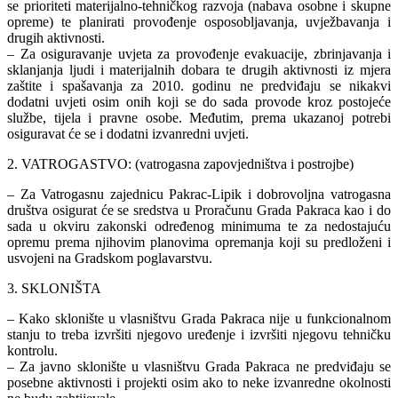
se prioriteti materijalno-tehničkog razvoja (nabava osobne i skupne
opreme) te planirati provođenje osposobljavanja, uvježbavanja i
drugih aktivnosti.
– Za osiguravanje uvjeta za provođenje evakuacije, zbrinjavanja i
sklanjanja ljudi i materijalnih dobara te drugih aktivnosti iz mjera
zaštite i spašavanja za 2010. godinu ne predviđaju se nikakvi
dodatni uvjeti osim onih koji se do sada provode kroz postojeće
službe, tijela i pravne osobe. Međutim, prema ukazanoj potrebi
osiguravat će se i dodatni izvanredni uvjeti.
2. VATROGASTVO: (vatrogasna zapovjedništva i postrojbe)
– Za Vatrogasnu zajednicu Pakrac-Lipik i dobrovoljna vatrogasna
društva osigurat će se sredstva u Proračunu Grada Pakraca kao i do
sada u okviru zakonski određenog minimuma te za nedostajuću
opremu prema njihovim planovima opremanja koji su predloženi i
usvojeni na Gradskom poglavarstvu.
3. SKLONIŠTA
– Kako sklonište u vlasništvu Grada Pakraca nije u funkcionalnom
stanju to treba izvršiti njegovo uređenje i izvršiti njegovu tehničku
kontrolu.
– Za javno sklonište u vlasništvu Grada Pakraca ne predviđaju se
posebne aktivnosti i projekti osim ako to neke izvanredne okolnosti