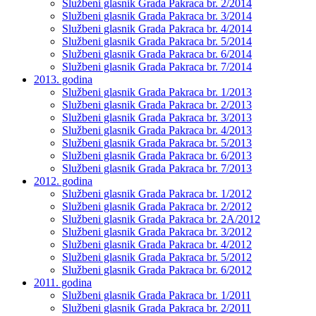
Službeni glasnik Grada Pakraca br. 2/2014
Službeni glasnik Grada Pakraca br. 3/2014
Službeni glasnik Grada Pakraca br. 4/2014
Službeni glasnik Grada Pakraca br. 5/2014
Službeni glasnik Grada Pakraca br. 6/2014
Službeni glasnik Grada Pakraca br. 7/2014
2013. godina
Službeni glasnik Grada Pakraca br. 1/2013
Službeni glasnik Grada Pakraca br. 2/2013
Službeni glasnik Grada Pakraca br. 3/2013
Službeni glasnik Grada Pakraca br. 4/2013
Službeni glasnik Grada Pakraca br. 5/2013
Službeni glasnik Grada Pakraca br. 6/2013
Službeni glasnik Grada Pakraca br. 7/2013
2012. godina
Službeni glasnik Grada Pakraca br. 1/2012
Službeni glasnik Grada Pakraca br. 2/2012
Službeni glasnik Grada Pakraca br. 2A/2012
Službeni glasnik Grada Pakraca br. 3/2012
Službeni glasnik Grada Pakraca br. 4/2012
Službeni glasnik Grada Pakraca br. 5/2012
Službeni glasnik Grada Pakraca br. 6/2012
2011. godina
Službeni glasnik Grada Pakraca br. 1/2011
Službeni glasnik Grada Pakraca br. 2/2011