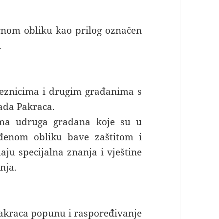
rnom obliku kao prilog označen
.
eznicima i drugim građanima s
ada Pakraca.
ima udruga građana koje su u
eđenom obliku bave zaštitom i
ju specijalna znanja i vještine
nja.
akraca popunu i raspoređivanje