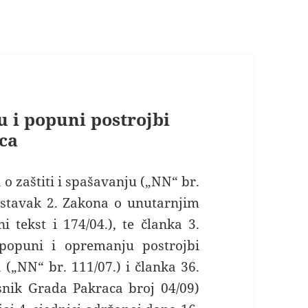
u i popuni postrojbi
aca
o zaštiti i spašavanju („NN“ br.
i. stavak 2. Zakona o unutarnjim
i tekst i 174/04.), te članka 3.
 popuni i opremanju postrojbi
a („NN“ br. 111/07.) i članka 36.
snik Grada Pakraca broj 04/09)