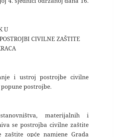
oj 4. sjednici održanoj dana 16.
K U
POSTROJBI CIVILNE ZAŠTITE
KRACA
e i ustroj postrojbe civilne
n popune postrojbe.
tanovništva, materijalnih i
va se postrojba civilne zaštite
e zaštite opće namjene Grada