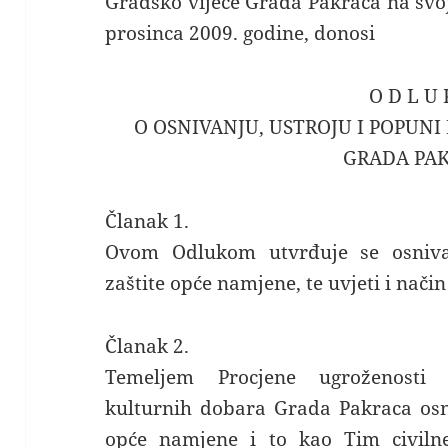
Gradsko vijeće Grada Pakraca na svoj
prosinca 2009. godine, donosi
O D L U 
O OSNIVANJU, USTROJU I POPUNI 
GRADA PA
Članak 1.
Ovom Odlukom utvrđuje se osnivanj
zaštite opće namjene, te uvjeti i nači
Članak 2.
Temeljem Procjene ugroženosti s
kulturnih dobara Grada Pakraca osni
opće namjene i to kao Tim civiln