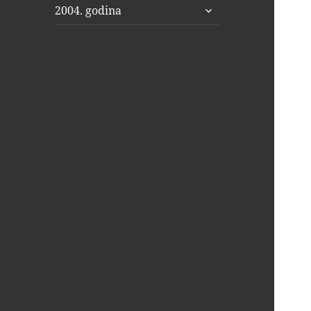
proširi
2004. godina
podizbornik