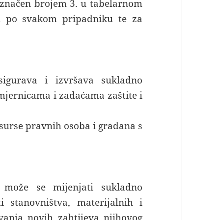
 označen brojem 3. u tabelarnom
u po svakom pripadniku te za
sigurava i izvršava sukladno
jernicama i zadaćama zaštite i
esurse pravnih osoba i građana s
a može se mijenjati sukladno
 stanovništva, materijalnih i
vanja novih zahtijeva njihovog