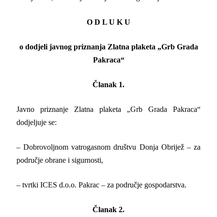
O D L U K U
o dodjeli javnog priznanja Zlatna plaketa „Grb Grada
Pakraca“
Članak 1.
Javno priznanje Zlatna plaketa „Grb Grada Pakraca“
dodjeljuje se:
– Dobrovoljnom vatrogasnom društvu Donja Obrijež – za
područje obrane i sigurnosti,
– tvrtki ICES d.o.o. Pakrac – za područje gospodarstva.
Članak 2.