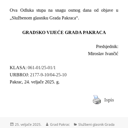
Ova Odluka stupa na snagu osmog dana od objave u
„Službenom glasniku Grada Pakraca“.
GRADSKO VIJEĆE GRADA PAKRACA
Predsjednik:
Miroslav Ivančić
KLASA:
061-01/25-01/1
URBROJ:
2177-9-10/04-25-10
Pakrac, 24. veljače 2025. g.
Ispis
Objavljeno
Autor
Kategorije
25. veljače 2025.
Grad Pakrac
Službeni glasnik Grada