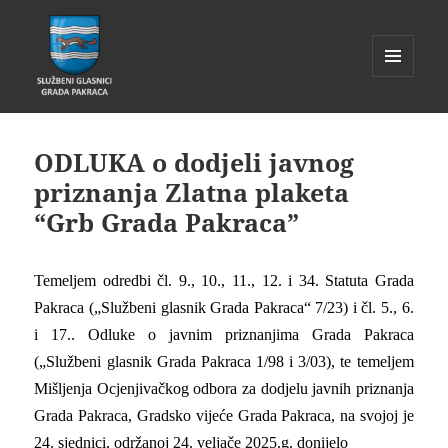
IZBORNIK
I
Glasnik Pakrac
WIDGETI
ODLUKA o dodjeli javnog
priznanja Zlatna plaketa
“Grb Grada Pakraca”
Temeljem odredbi čl. 9., 10., 11., 12. i 34. Statuta Grada
Pakraca („Službeni glasnik Grada Pakraca“ 7/23) i čl. 5., 6.
i 17.. Odluke o javnim priznanjima Grada Pakraca
(„Službeni glasnik Grada Pakraca 1/98 i 3/03), te temeljem
Mišljenja Ocjenjivačkog odbora za dodjelu javnih priznanja
Grada Pakraca, Gradsko vijeće Grada Pakraca, na svojoj je
24. sjednici, održanoj 24. veljače 2025.g. donijelo