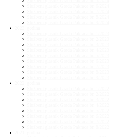
Službeni glasnik Grada Pakraca br. 5/2024
Službeni glasnik Grada Pakraca br. 6/2024
Službeni glasnik Grada Pakraca br. 7/2024
Službeni glasnik Grada Pakraca br. 8/2024
Službeni glasnik Grada Pakraca br. 9/2024
2023. godina
Službeni glasnik Grada Pakraca br. 1/2023
Službeni glasnik Grada Pakraca br. 2/2023
Službeni glasnik Grada Pakraca br. 3/2023
Službeni glasnik Grada Pakraca br. 4/2023
Službeni glasnik Grada Pakraca br. 5/2023
Službeni glasnik Grada Pakraca br. 6/2023
Službeni glasnik Grada Pakraca br. 7/2023
Službeni glasnik Grada Pakraca br. 8/2023
Službeni glasnik Grada Pakraca br. 9/2023
2022. godina
Službeni glasnik Grada Pakraca br. 1/2022
Službeni glasnik Grada Pakraca br. 2/2022
Službeni glasnik Grada Pakraca br. 3/2022
Službeni glasnik Grada Pakraca br. 4/2022
Službeni glasnik Grada Pakraca br. 5/2022
Službeni glasnik Grada Pakraca br. 6/2022
Službeni glasnik Grada Pakraca br. 7/2022
Službeni glasnik Grada Pakraca br. 8/2022
2021. godina