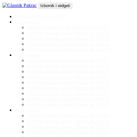
Skoči
Izbornik i widgeti
do
sadržaja
Glasnik Pakrac
ODABERITE GLASNIK
2026. godina
Sužbeni glasnik Grada Pakraca br. 1/2026
Službeni glasnik Grada Pakraca br. 2/2026
Službeni glasnik Grada Pakraca br. 3/2026
Službeni glasnik Grada Pakraca br. 4/2026
Službeni glasnik Grada Pakraca br. 4a/2026
2025. godina
Službeni glasnik Grada Pakraca br. 1/2025
Službeni glasnik Grada Pakraca br. 2/2025
Službeni glasnik Grada Pakraca br. 3/2025
Službeni glasnik Grada Pakraca br. 4/2025
Službeni glasnik Grada Pakraca br. 5/2025
Službeni glasnik Grada Pakraca br. 6/2025
Službeni glasnik Grada Pakraca br. 7/2025
Službeni glasnik Grada Pakraca br. 8/2025
Službeni glasnik Grada Pakraca br. 9/2025
2024. godina
Službeni glasnik Grada Pakraca br. 1/2024
Službeni glasnik Grada Pakraca br. 2/2024
Službeni glasnik Grada Pakraca br. 3/2024
Službeni glasnik Grada Pakraca br. 4/2024