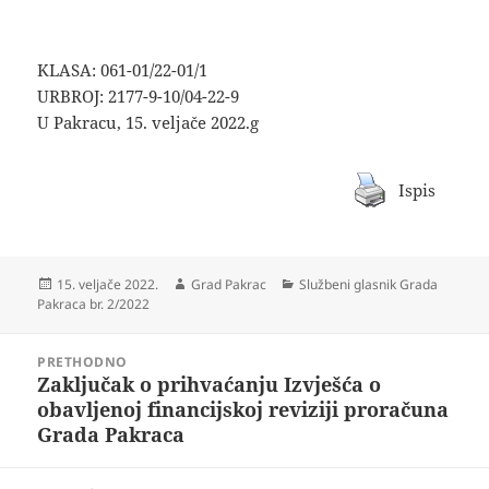
KLASA: 061-01/22-01/1
URBROJ: 2177-9-10/04-22-9
U Pakracu, 15. veljače 2022.g
Ispis
Objavljeno
Autor
Kategorije
15. veljače 2022.
Grad Pakrac
Službeni glasnik Grada
dana
Pakraca br. 2/2022
Navigacija
PRETHODNO
objava
Zaključak o prihvaćanju Izvješća o
Prethodna
obavljenoj financijskoj reviziji proračuna
objava:
Grada Pakraca