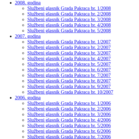
2008. godina
Službeni glasnik Grada Pakraca br. 1/2008
Službeni glasnik Grada Pakraca br. 2/2008
Službeni glasnik Grada Pakraca br. 3/2008
Službeni glasnik Grada Pakraca br. 4/2008
Službeni glasnik Grada Pakraca br. 5/2008
2007. godina
Službeni glasnik Grada Pakraca br. 1/2007
Službeni glasnik Grada Pakraca br. 2/2007
Službeni glasnik Grada Pakraca br. 3/2007
Službeni glasnik Grada Pakraca br. 4/2007
Službeni glasnik Grada Pakraca br. 5/2007
Službeni glasnik Grada Pakraca br. 6/2007
Službeni glasnik Grada Pakraca br. 7/2007
Službeni glasnik Grada Pakraca br. 8/2007
Službeni glasnik Grada Pakraca br. 9/2007
Službeni glasnik Grada Pakraca br. 10/2007
2006. godina
Službeni glasnik Grada Pakraca br. 1/2006
Službeni glasnik Grada Pakraca br. 2/2006
Službeni glasnik Grada Pakraca br. 3/2006
Službeni glasnik Grada Pakraca br. 4/2006
Službeni glasnik Grada Pakraca br. 5/2006
Službeni glasnik Grada Pakraca br. 6/2006
Službeni glasnik Grada Pakraca br. 7/2006