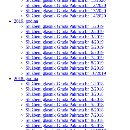
Službeni glasnik Grada Pakraca br. 11/2020
Službeni glasnik Grada Pakraca br. 12/2020
Službeni glasnik Grada Pakraca br. 13/2020
Službeni glasnik Grada Pakraca br. 14/2020
2019. godina
Službeni glasnik Grada Pakraca br. 1/2019
Službeni glasnik Grada Pakraca br. 2/2019
Službeni glasnik Grada Pakraca br. 3/2019
Službeni glasnik Grada Pakraca br. 4/2019
Službeni glasnik Grada Pakraca br. 5/2019
Službeni glasnik Grada Pakraca br. 6/2019
Službeni glasnik Grada Pakraca br. 7/2019
Službeni glasnik Grada Pakraca br. 8/2019
Službeni glasnik Grada Pakraca br. 9/2019
Službeni glasnik Grada Pakraca br. 10/2019
2018. godina
Službeni glasnik Grada Pakraca br. 1/2018
Službeni glasnik Grada Pakraca br. 2/2018
Službeni glasnik Grada Pakraca br. 3/2018
Službeni glasnik Grada Pakraca br. 4/2018
Službeni glasnik Grada Pakraca br. 5/2018
Službeni glasnik Grada Pakraca br. 6/2018
Službeni glasnik Grada Pakraca br. 7/2018
Službeni glasnik Grada Pakraca br. 8/2018
Službeni glasnik Grada Pakraca br. 9/2018