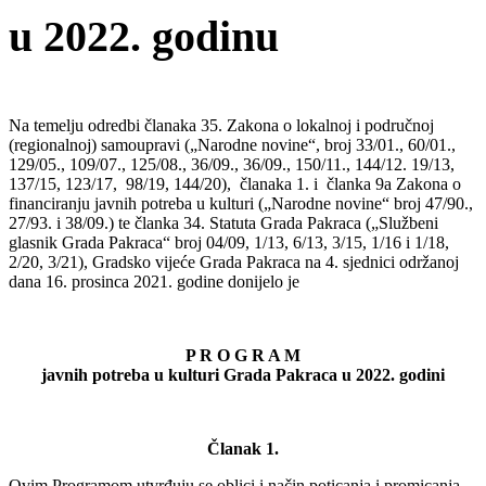
u 2022. godinu
Na temelju odredbi članaka 35. Zakona o lokalnoj i područnoj
(regionalnoj) samoupravi („Narodne novine“, broj 33/01., 60/01.,
129/05., 109/07., 125/08., 36/09., 36/09., 150/11., 144/12. 19/13,
137/15, 123/17, 98/19, 144/20), članaka 1. i članka 9a Zakona o
financiranju javnih potreba u kulturi („Narodne novine“ broj 47/90.,
27/93. i 38/09.) te članka 34. Statuta Grada Pakraca („Službeni
glasnik Grada Pakraca“ broj 04/09, 1/13, 6/13, 3/15, 1/16 i 1/18,
2/20, 3/21), Gradsko vijeće Grada Pakraca na 4. sjednici održanoj
dana 16. prosinca 2021. godine donijelo je
P R O G R A M
javnih potreba u kulturi Grada Pakraca u 2022. godini
Članak 1.
Ovim Programom utvrđuju se oblici i način poticanja i promicanja