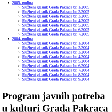
2005. godina
Službeni glasnik Grada Pakraca br. 1/2005
Službeni glasnik Grada Pakraca br. 2/2005
Službeni glasnik Grada Pakraca br. 3/2005
Službeni glasnik Grada Pakraca br. 4/2005
Službeni glasnik Grada Pakraca br. 5/2005
Službeni glasnik Grada Pakraca br. 6/2005
Službeni glasnik Grada Pakraca br. 7/2005
2004. godina
Službeni glasnik Grada Pakraca br. 1/2004
Službeni glasnik Grada Pakraca br. 2/2004
Službeni glasnik Grada Pakraca br. 3/2004
Službeni glasnik Grada Pakraca br. 4/2004
Službeni glasnik Grada Pakraca br. 5/2004
Službeni glasnik Grada Pakraca br. 6/2004
Službeni glasnik Grada Pakraca br. 7/2004
Službeni glasnik Grada Pakraca br. 8/2004
Službeni glasnik Grada Pakraca br. 9/2004
Program javnih potreba
u kulturi Grada Pakraca