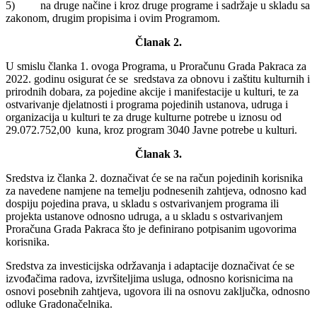
5) na druge načine i kroz druge programe i sadržaje u skladu sa
zakonom, drugim propisima i ovim Programom.
Članak 2.
U smislu članka 1. ovoga Programa, u Proračunu Grada Pakraca za
2022. godinu osigurat će se sredstava za obnovu i zaštitu kulturnih i
prirodnih dobara, za pojedine akcije i manifestacije u kulturi, te za
ostvarivanje djelatnosti i programa pojedinih ustanova, udruga i
organizacija u kulturi te za druge kulturne potrebe u iznosu od
29.072.752,00 kuna, kroz program 3040 Javne potrebe u kulturi.
Članak 3.
Sredstva iz članka 2. doznačivat će se na račun pojedinih korisnika
za navedene namjene na temelju podnesenih zahtjeva, odnosno kad
dospiju pojedina prava, u skladu s ostvarivanjem programa ili
projekta ustanove odnosno udruga, a u skladu s ostvarivanjem
Proračuna Grada Pakraca što je definirano potpisanim ugovorima
korisnika.
Sredstva za investicijska održavanja i adaptacije doznačivat će se
izvođačima radova, izvršiteljima usluga, odnosno korisnicima na
osnovi posebnih zahtjeva, ugovora ili na osnovu zaključka, odnosno
odluke Gradonačelnika.