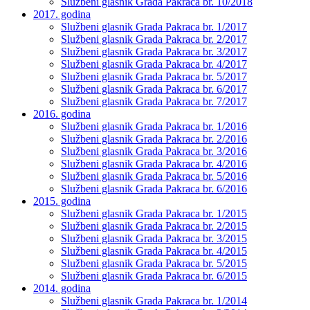
Službeni glasnik Grada Pakraca br. 10/2018
2017. godina
Službeni glasnik Grada Pakraca br. 1/2017
Službeni glasnik Grada Pakraca br. 2/2017
Službeni glasnik Grada Pakraca br. 3/2017
Službeni glasnik Grada Pakraca br. 4/2017
Službeni glasnik Grada Pakraca br. 5/2017
Službeni glasnik Grada Pakraca br. 6/2017
Službeni glasnik Grada Pakraca br. 7/2017
2016. godina
Službeni glasnik Grada Pakraca br. 1/2016
Službeni glasnik Grada Pakraca br. 2/2016
Službeni glasnik Grada Pakraca br. 3/2016
Službeni glasnik Grada Pakraca br. 4/2016
Službeni glasnik Grada Pakraca br. 5/2016
Službeni glasnik Grada Pakraca br. 6/2016
2015. godina
Službeni glasnik Grada Pakraca br. 1/2015
Službeni glasnik Grada Pakraca br. 2/2015
Službeni glasnik Grada Pakraca br. 3/2015
Službeni glasnik Grada Pakraca br. 4/2015
Službeni glasnik Grada Pakraca br. 5/2015
Službeni glasnik Grada Pakraca br. 6/2015
2014. godina
Službeni glasnik Grada Pakraca br. 1/2014