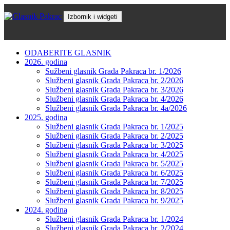
Skoči
do
Izbornik i widgeti
sadržaja
Glasnik Pakrac
ODABERITE GLASNIK
2026. godina
Sužbeni glasnik Grada Pakraca br. 1/2026
Službeni glasnik Grada Pakraca br. 2/2026
Službeni glasnik Grada Pakraca br. 3/2026
Službeni glasnik Grada Pakraca br. 4/2026
Službeni glasnik Grada Pakraca br. 4a/2026
2025. godina
Službeni glasnik Grada Pakraca br. 1/2025
Službeni glasnik Grada Pakraca br. 2/2025
Službeni glasnik Grada Pakraca br. 3/2025
Službeni glasnik Grada Pakraca br. 4/2025
Službeni glasnik Grada Pakraca br. 5/2025
Službeni glasnik Grada Pakraca br. 6/2025
Službeni glasnik Grada Pakraca br. 7/2025
Službeni glasnik Grada Pakraca br. 8/2025
Službeni glasnik Grada Pakraca br. 9/2025
2024. godina
Službeni glasnik Grada Pakraca br. 1/2024
Službeni glasnik Grada Pakraca br. 2/2024