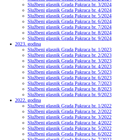
Službeni glasnik Grada Pakraca br. 3/2024
Službeni glasnik Grada Pakraca br. 4/2024
Službeni glasnik Grada Pakraca br. 5/2024
Službeni glasnik Grada Pakraca br. 6/2024
Službeni glasnik Grada Pakraca br. 7/2024
Službeni glasnik Grada Pakraca br. 8/2024
Službeni glasnik Grada Pakraca br. 9/2024
2023. godina
Službeni glasnik Grada Pakraca br. 1/2023
Službeni glasnik Grada Pakraca br. 2/2023
Službeni glasnik Grada Pakraca br. 3/2023
Službeni glasnik Grada Pakraca br. 4/2023
Službeni glasnik Grada Pakraca br. 5/2023
Službeni glasnik Grada Pakraca br. 6/2023
Službeni glasnik Grada Pakraca br. 7/2023
Službeni glasnik Grada Pakraca br. 8/2023
Službeni glasnik Grada Pakraca br. 9/2023
2022. godina
Službeni glasnik Grada Pakraca br. 1/2022
Službeni glasnik Grada Pakraca br. 2/2022
Službeni glasnik Grada Pakraca br. 3/2022
Službeni glasnik Grada Pakraca br. 4/2022
Službeni glasnik Grada Pakraca br. 5/2022
Službeni glasnik Grada Pakraca br. 6/2022
Službeni glasnik Grada Pakraca br. 7/2022