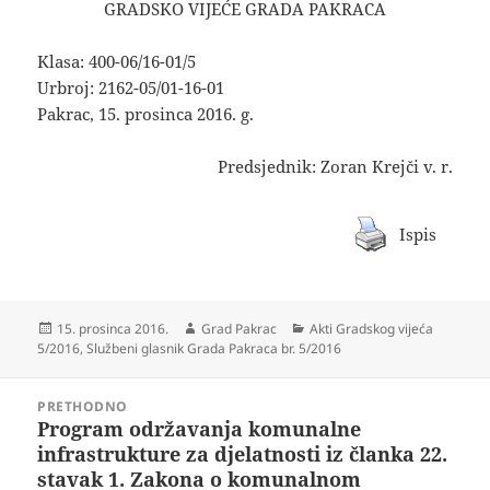
GRADSKO VIJEĆE GRADA PAKRACA
Klasa: 400-06/16-01/5
Urbroj: 2162-05/01-16-01
Pakrac, 15. prosinca 2016. g.
Predsjednik: Zoran Krejči v. r.
Ispis
Objavljeno
Autor
Kategorije
15. prosinca 2016.
Grad Pakrac
Akti Gradskog vijeća
dana
5/2016
,
Službeni glasnik Grada Pakraca br. 5/2016
Navigacija
PRETHODNO
objava
Program održavanja komunalne
Prethodna
infrastrukture za djelatnosti iz članka 22.
objava:
stavak 1. Zakona o komunalnom