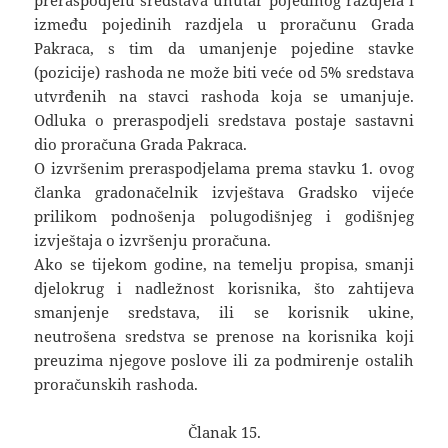
preraspodjelu sredstava unutar pojedinog razdjela i
između pojedinih razdjela u proračunu Grada
Pakraca, s tim da umanjenje pojedine stavke
(pozicije) rashoda ne može biti veće od 5% sredstava
utvrđenih na stavci rashoda koja se umanjuje.
Odluka o preraspodjeli sredstava postaje sastavni
dio proračuna Grada Pakraca.
O izvršenim preraspodjelama prema stavku 1. ovog
članka gradonačelnik izvještava Gradsko vijeće
prilikom podnošenja polugodišnjeg i godišnjeg
izvještaja o izvršenju proračuna.
Ako se tijekom godine, na temelju propisa, smanji
djelokrug i nadležnost korisnika, što zahtijeva
smanjenje sredstava, ili se korisnik ukine,
neutrošena sredstva se prenose na korisnika koji
preuzima njegove poslove ili za podmirenje ostalih
proračunskih rashoda.
Članak 15.