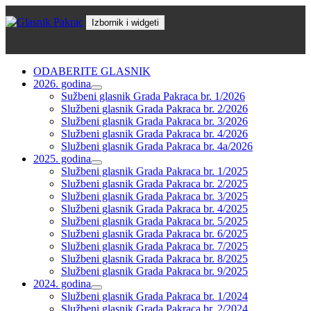
Skoči
do
Izbornik i widgeti
sadržaja
Glasnik Pakrac
ODABERITE GLASNIK
2026. godina
proširi
Sužbeni glasnik Grada Pakraca br. 1/2026
podizbornik
Službeni glasnik Grada Pakraca br. 2/2026
Službeni glasnik Grada Pakraca br. 3/2026
Službeni glasnik Grada Pakraca br. 4/2026
Službeni glasnik Grada Pakraca br. 4a/2026
2025. godina
proširi
Službeni glasnik Grada Pakraca br. 1/2025
podizbornik
Službeni glasnik Grada Pakraca br. 2/2025
Službeni glasnik Grada Pakraca br. 3/2025
Službeni glasnik Grada Pakraca br. 4/2025
Službeni glasnik Grada Pakraca br. 5/2025
Službeni glasnik Grada Pakraca br. 6/2025
Službeni glasnik Grada Pakraca br. 7/2025
Službeni glasnik Grada Pakraca br. 8/2025
Službeni glasnik Grada Pakraca br. 9/2025
2024. godina
proširi
Službeni glasnik Grada Pakraca br. 1/2024
podizbornik
Službeni glasnik Grada Pakraca br. 2/2024