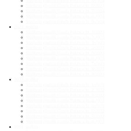
Službeni glasnik Grada Pakraca br. 5/2024
Službeni glasnik Grada Pakraca br. 6/2024
Službeni glasnik Grada Pakraca br. 7/2024
Službeni glasnik Grada Pakraca br. 8/2024
Službeni glasnik Grada Pakraca br. 9/2024
2023. godina
Službeni glasnik Grada Pakraca br. 1/2023
Službeni glasnik Grada Pakraca br. 2/2023
Službeni glasnik Grada Pakraca br. 3/2023
Službeni glasnik Grada Pakraca br. 4/2023
Službeni glasnik Grada Pakraca br. 5/2023
Službeni glasnik Grada Pakraca br. 6/2023
Službeni glasnik Grada Pakraca br. 7/2023
Službeni glasnik Grada Pakraca br. 8/2023
Službeni glasnik Grada Pakraca br. 9/2023
2022. godina
Službeni glasnik Grada Pakraca br. 1/2022
Službeni glasnik Grada Pakraca br. 2/2022
Službeni glasnik Grada Pakraca br. 3/2022
Službeni glasnik Grada Pakraca br. 4/2022
Službeni glasnik Grada Pakraca br. 5/2022
Službeni glasnik Grada Pakraca br. 6/2022
Službeni glasnik Grada Pakraca br. 7/2022
Službeni glasnik Grada Pakraca br. 8/2022
2021. godina