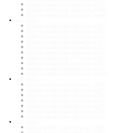
Službeni glasnik Grada Pakraca br. 3/2008
Službeni glasnik Grada Pakraca br. 4/2008
Službeni glasnik Grada Pakraca br. 5/2008
2007. godina
Službeni glasnik Grada Pakraca br. 1/2007
Službeni glasnik Grada Pakraca br. 2/2007
Službeni glasnik Grada Pakraca br. 3/2007
Službeni glasnik Grada Pakraca br. 4/2007
Službeni glasnik Grada Pakraca br. 5/2007
Službeni glasnik Grada Pakraca br. 6/2007
Službeni glasnik Grada Pakraca br. 7/2007
Službeni glasnik Grada Pakraca br. 8/2007
Službeni glasnik Grada Pakraca br. 9/2007
Službeni glasnik Grada Pakraca br. 10/2007
2006. godina
Službeni glasnik Grada Pakraca br. 1/2006
Službeni glasnik Grada Pakraca br. 2/2006
Službeni glasnik Grada Pakraca br. 3/2006
Službeni glasnik Grada Pakraca br. 4/2006
Službeni glasnik Grada Pakraca br. 5/2006
Službeni glasnik Grada Pakraca br. 6/2006
Službeni glasnik Grada Pakraca br. 7/2006
2005. godina
Službeni glasnik Grada Pakraca br. 1/2005
Službeni glasnik Grada Pakraca br. 2/2005