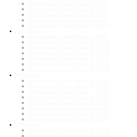
Službeni glasnik Grada Pakraca br. 6/2011
Službeni glasnik Grada Pakraca br. 7/2011
Službeni glasnik Grada Pakraca br. 8/2011
Službeni glasnik Grada Pakraca br. 9/2011
Službeni glasnik Grada Pakraca br. 10/2011
2010. godina
Službeni glasnik Grada Pakraca br. 1/2010
Službeni glasnik Grada Pakraca br. 2/2010
Službeni glasnik Grada Pakraca br. 3/2010
Službeni glasnik Grada Pakraca br. 4/2010
Službeni glasnik Grada Pakraca br. 5/2010
Službeni glasnik Grada Pakraca br. 6/2010
Službeni glasnik Grada Pakraca br. 7/2010
2009. godina
Službeni glasnik Grada Pakraca br. 1/2009
Službeni glasnik Grada Pakraca br. 2/2009
Službeni glasnik Grada Pakraca br. 3/2009
Službeni glasnik Grada Pakraca br. 4/2009
Službeni glasnik Grada Pakraca br. 5/2009
Službeni glasnik Grada Pakraca br. 6/2009
Službeni glasnik Grada Pakraca br. 7/2009
Službeni glasnik Grada Pakraca br. 8/2009
2008. godina
Službeni glasnik Grada Pakraca br. 1/2008
Službeni glasnik Grada Pakraca br. 2/2008