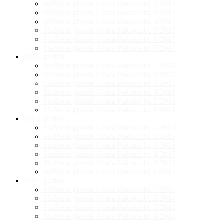
Službeni glasnik Grada Pakraca br. 2/2017
Službeni glasnik Grada Pakraca br. 3/2017
Službeni glasnik Grada Pakraca br. 4/2017
Službeni glasnik Grada Pakraca br. 5/2017
Službeni glasnik Grada Pakraca br. 6/2017
Službeni glasnik Grada Pakraca br. 7/2017
2016. godina
Službeni glasnik Grada Pakraca br. 1/2016
Službeni glasnik Grada Pakraca br. 2/2016
Službeni glasnik Grada Pakraca br. 3/2016
Službeni glasnik Grada Pakraca br. 4/2016
Službeni glasnik Grada Pakraca br. 5/2016
Službeni glasnik Grada Pakraca br. 6/2016
2015. godina
Službeni glasnik Grada Pakraca br. 1/2015
Službeni glasnik Grada Pakraca br. 2/2015
Službeni glasnik Grada Pakraca br. 3/2015
Službeni glasnik Grada Pakraca br. 4/2015
Službeni glasnik Grada Pakraca br. 5/2015
Službeni glasnik Grada Pakraca br. 6/2015
2014. godina
Službeni glasnik Grada Pakraca br. 1/2014
Službeni glasnik Grada Pakraca br. 2/2014
Službeni glasnik Grada Pakraca br. 3/2014
Službeni glasnik Grada Pakraca br. 4/2014