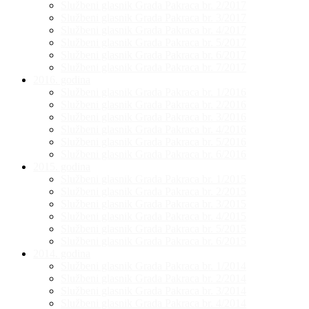
Službeni glasnik Grada Pakraca br. 2/2017
Službeni glasnik Grada Pakraca br. 3/2017
Službeni glasnik Grada Pakraca br. 4/2017
Službeni glasnik Grada Pakraca br. 5/2017
Službeni glasnik Grada Pakraca br. 6/2017
Službeni glasnik Grada Pakraca br. 7/2017
2016. godina
Službeni glasnik Grada Pakraca br. 1/2016
Službeni glasnik Grada Pakraca br. 2/2016
Službeni glasnik Grada Pakraca br. 3/2016
Službeni glasnik Grada Pakraca br. 4/2016
Službeni glasnik Grada Pakraca br. 5/2016
Službeni glasnik Grada Pakraca br. 6/2016
2015. godina
Službeni glasnik Grada Pakraca br. 1/2015
Službeni glasnik Grada Pakraca br. 2/2015
Službeni glasnik Grada Pakraca br. 3/2015
Službeni glasnik Grada Pakraca br. 4/2015
Službeni glasnik Grada Pakraca br. 5/2015
Službeni glasnik Grada Pakraca br. 6/2015
2014. godina
Službeni glasnik Grada Pakraca br. 1/2014
Službeni glasnik Grada Pakraca br. 2/2014
Službeni glasnik Grada Pakraca br. 3/2014
Službeni glasnik Grada Pakraca br. 4/2014