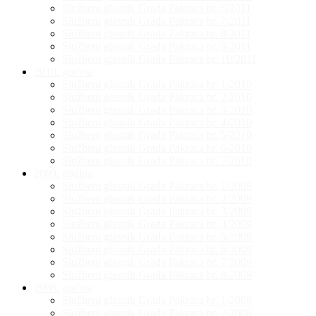
Službeni glasnik Grada Pakraca br. 6/2011
Službeni glasnik Grada Pakraca br. 7/2011
Službeni glasnik Grada Pakraca br. 8/2011
Službeni glasnik Grada Pakraca br. 9/2011
Službeni glasnik Grada Pakraca br. 10/2011
2010. godina
Službeni glasnik Grada Pakraca br. 1/2010
Službeni glasnik Grada Pakraca br. 2/2010
Službeni glasnik Grada Pakraca br. 3/2010
Službeni glasnik Grada Pakraca br. 4/2010
Službeni glasnik Grada Pakraca br. 5/2010
Službeni glasnik Grada Pakraca br. 6/2010
Službeni glasnik Grada Pakraca br. 7/2010
2009. godina
Službeni glasnik Grada Pakraca br. 1/2009
Službeni glasnik Grada Pakraca br. 2/2009
Službeni glasnik Grada Pakraca br. 3/2009
Službeni glasnik Grada Pakraca br. 4/2009
Službeni glasnik Grada Pakraca br. 5/2009
Službeni glasnik Grada Pakraca br. 6/2009
Službeni glasnik Grada Pakraca br. 7/2009
Službeni glasnik Grada Pakraca br. 8/2009
2008. godina
Službeni glasnik Grada Pakraca br. 1/2008
Službeni glasnik Grada Pakraca br. 2/2008