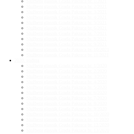
Službeni glasnik Grada Pakraca br. 1/2021
Službeni glasnik Grada Pakraca br. 2/2021
Službeni glasnik Grada Pakraca br. 3/2021
Službeni glasnik Grada Pakraca br. 4/2021
Službeni glasnik Grada Pakraca br. 5/2021
Službeni glasnik Grada Pakraca br. 6/2021
Službeni glasnik Grada Pakraca br. 7/2021
Službeni glasnik Grada Pakraca br. 8/2021
Službeni glasnik Grada Pakraca br. 9/2021
Službeni glasnik Grada Pakraca br. 10/2021
Službeni glasnik Grada Pakraca br. 11/2021
2020. godina
Službeni glasnik Grada Pakraca br. 1/2020
Službeni glasnik Grada Pakraca br. 2/2020
Službeni glasnik Grada Pakraca br. 3/2020
Službeni glasnik Grada Pakraca br. 4/2020
Službeni glasnik Grada Pakraca br. 5/2020
Službeni glasnik Grada Pakraca br. 6/2020
Službeni glasnik Grada Pakraca br. 7/2020
Službeni glasnik Grada Pakraca br. 8/2020
Službeni glasnik Grada Pakraca br. 9/2020
Službeni glasnik Grada Pakraca br. 10/2020
Službeni glasnik Grada Pakraca br. 11/2020
Službeni glasnik Grada Pakraca br. 12/2020
Službeni glasnik Grada Pakraca br. 13/2020