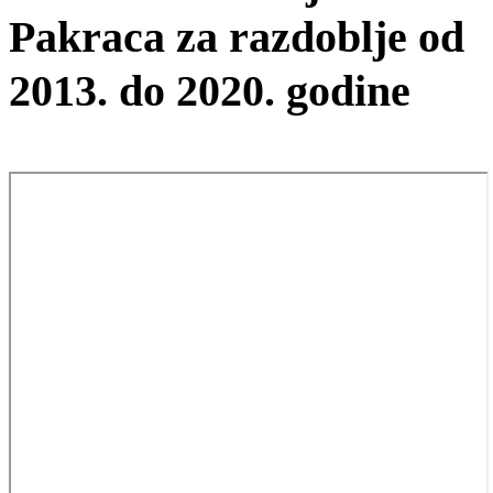
Pakraca za razdoblje od
2013. do 2020. godine