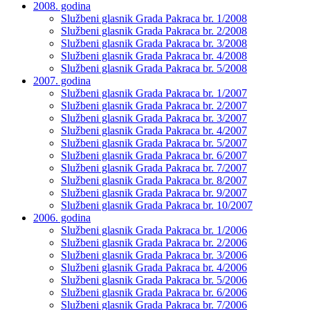
2008. godina
Službeni glasnik Grada Pakraca br. 1/2008
Službeni glasnik Grada Pakraca br. 2/2008
Službeni glasnik Grada Pakraca br. 3/2008
Službeni glasnik Grada Pakraca br. 4/2008
Službeni glasnik Grada Pakraca br. 5/2008
2007. godina
Službeni glasnik Grada Pakraca br. 1/2007
Službeni glasnik Grada Pakraca br. 2/2007
Službeni glasnik Grada Pakraca br. 3/2007
Službeni glasnik Grada Pakraca br. 4/2007
Službeni glasnik Grada Pakraca br. 5/2007
Službeni glasnik Grada Pakraca br. 6/2007
Službeni glasnik Grada Pakraca br. 7/2007
Službeni glasnik Grada Pakraca br. 8/2007
Službeni glasnik Grada Pakraca br. 9/2007
Službeni glasnik Grada Pakraca br. 10/2007
2006. godina
Službeni glasnik Grada Pakraca br. 1/2006
Službeni glasnik Grada Pakraca br. 2/2006
Službeni glasnik Grada Pakraca br. 3/2006
Službeni glasnik Grada Pakraca br. 4/2006
Službeni glasnik Grada Pakraca br. 5/2006
Službeni glasnik Grada Pakraca br. 6/2006
Službeni glasnik Grada Pakraca br. 7/2006