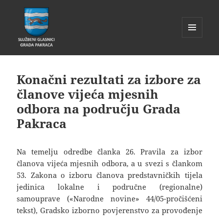
IZBORNIK
I
Glasnik Pakrac
WIDGETI
Konačni rezultati za izbore za
članove vijeća mjesnih
odbora na području Grada
Pakraca
Na temelju odredbe članka 26. Pravila za izbor
članova vijeća mjesnih odbora, a u svezi s člankom
53. Zakona o izboru članova predstavničkih tijela
jedinica lokalne i područne (regionalne)
samouprave («Narodne novine» 44/05-pročišćeni
tekst), Gradsko izborno povjerenstvo za provođenje