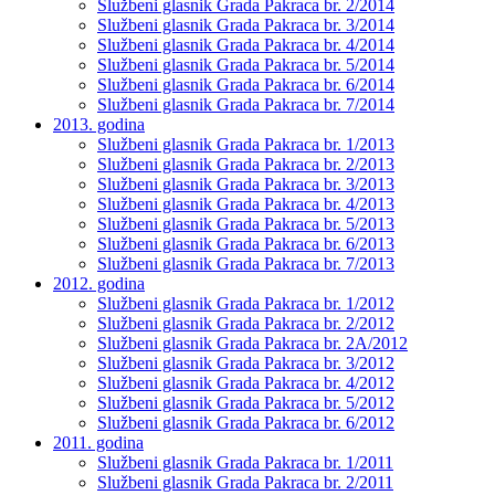
Službeni glasnik Grada Pakraca br. 2/2014
Službeni glasnik Grada Pakraca br. 3/2014
Službeni glasnik Grada Pakraca br. 4/2014
Službeni glasnik Grada Pakraca br. 5/2014
Službeni glasnik Grada Pakraca br. 6/2014
Službeni glasnik Grada Pakraca br. 7/2014
2013. godina
Službeni glasnik Grada Pakraca br. 1/2013
Službeni glasnik Grada Pakraca br. 2/2013
Službeni glasnik Grada Pakraca br. 3/2013
Službeni glasnik Grada Pakraca br. 4/2013
Službeni glasnik Grada Pakraca br. 5/2013
Službeni glasnik Grada Pakraca br. 6/2013
Službeni glasnik Grada Pakraca br. 7/2013
2012. godina
Službeni glasnik Grada Pakraca br. 1/2012
Službeni glasnik Grada Pakraca br. 2/2012
Službeni glasnik Grada Pakraca br. 2A/2012
Službeni glasnik Grada Pakraca br. 3/2012
Službeni glasnik Grada Pakraca br. 4/2012
Službeni glasnik Grada Pakraca br. 5/2012
Službeni glasnik Grada Pakraca br. 6/2012
2011. godina
Službeni glasnik Grada Pakraca br. 1/2011
Službeni glasnik Grada Pakraca br. 2/2011