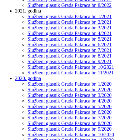
Službeni glasnik Grada Pakraca br. 8/2022
2021. godina
Službeni glasnik Grada Pakraca br. 1/2021
Službeni glasnik Grada Pakraca br. 2/2021
Službeni glasnik Grada Pakraca br. 3/2021
Službeni glasnik Grada Pakraca br. 4/2021
Službeni glasnik Grada Pakraca br. 5/2021
Službeni glasnik Grada Pakraca br. 6/2021
Službeni glasnik Grada Pakraca br. 7/2021
Službeni glasnik Grada Pakraca br. 8/2021
Službeni glasnik Grada Pakraca br. 9/2021
Službeni glasnik Grada Pakraca br. 10/2021
Službeni glasnik Grada Pakraca br. 11/2021
2020. godina
Službeni glasnik Grada Pakraca br. 1/2020
Službeni glasnik Grada Pakraca br. 2/2020
Službeni glasnik Grada Pakraca br. 3/2020
Službeni glasnik Grada Pakraca br. 4/2020
Službeni glasnik Grada Pakraca br. 5/2020
Službeni glasnik Grada Pakraca br. 6/2020
Službeni glasnik Grada Pakraca br. 7/2020
Službeni glasnik Grada Pakraca br. 8/2020
Službeni glasnik Grada Pakraca br. 9/2020
Službeni glasnik Grada Pakraca br. 10/2020