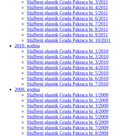
Službeni glasnik Grada Pakraca br. 3/2011
Službeni glasnik Grada Pakraca br. 4/2011
Službeni glasnik Grada Pakraca br. 5/2011
Službeni glasnik Grada Pakraca br. 6/2011
Službeni glasnik Grada Pakraca br. 7/2011
Službeni glasnik Grada Pakraca br. 8/2011
Službeni glasnik Grada Pakraca br. 9/2011
Službeni glasnik Grada Pakraca br. 10/2011
2010. godina
Službeni glasnik Grada Pakraca br. 1/2010
Službeni glasnik Grada Pakraca br. 2/2010
Službeni glasnik Grada Pakraca br. 3/2010
Službeni glasnik Grada Pakraca br. 4/2010
Službeni glasnik Grada Pakraca br. 5/2010
Službeni glasnik Grada Pakraca br. 6/2010
Službeni glasnik Grada Pakraca br. 7/2010
2009. godina
Službeni glasnik Grada Pakraca br. 1/2009
Službeni glasnik Grada Pakraca br. 2/2009
Službeni glasnik Grada Pakraca br. 3/2009
Službeni glasnik Grada Pakraca br. 4/2009
Službeni glasnik Grada Pakraca br. 5/2009
Službeni glasnik Grada Pakraca br. 6/2009
Službeni glasnik Grada Pakraca br. 7/2009
Službeni glasnik Grada Pakraca br. 8/2009