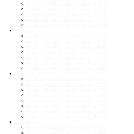
Službeni glasnik Grada Pakraca br. 6/2011
Službeni glasnik Grada Pakraca br. 7/2011
Službeni glasnik Grada Pakraca br. 8/2011
Službeni glasnik Grada Pakraca br. 9/2011
Službeni glasnik Grada Pakraca br. 10/2011
2010. godina
Službeni glasnik Grada Pakraca br. 1/2010
Službeni glasnik Grada Pakraca br. 2/2010
Službeni glasnik Grada Pakraca br. 3/2010
Službeni glasnik Grada Pakraca br. 4/2010
Službeni glasnik Grada Pakraca br. 5/2010
Službeni glasnik Grada Pakraca br. 6/2010
Službeni glasnik Grada Pakraca br. 7/2010
2009. godina
Službeni glasnik Grada Pakraca br. 1/2009
Službeni glasnik Grada Pakraca br. 2/2009
Službeni glasnik Grada Pakraca br. 3/2009
Službeni glasnik Grada Pakraca br. 4/2009
Službeni glasnik Grada Pakraca br. 5/2009
Službeni glasnik Grada Pakraca br. 6/2009
Službeni glasnik Grada Pakraca br. 7/2009
Službeni glasnik Grada Pakraca br. 8/2009
2008. godina
Službeni glasnik Grada Pakraca br. 1/2008
Službeni glasnik Grada Pakraca br. 2/2008