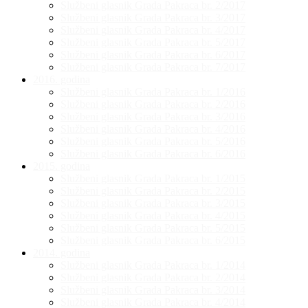
Službeni glasnik Grada Pakraca br. 2/2017
Službeni glasnik Grada Pakraca br. 3/2017
Službeni glasnik Grada Pakraca br. 4/2017
Službeni glasnik Grada Pakraca br. 5/2017
Službeni glasnik Grada Pakraca br. 6/2017
Službeni glasnik Grada Pakraca br. 7/2017
2016. godina
Službeni glasnik Grada Pakraca br. 1/2016
Službeni glasnik Grada Pakraca br. 2/2016
Službeni glasnik Grada Pakraca br. 3/2016
Službeni glasnik Grada Pakraca br. 4/2016
Službeni glasnik Grada Pakraca br. 5/2016
Službeni glasnik Grada Pakraca br. 6/2016
2015. godina
Službeni glasnik Grada Pakraca br. 1/2015
Službeni glasnik Grada Pakraca br. 2/2015
Službeni glasnik Grada Pakraca br. 3/2015
Službeni glasnik Grada Pakraca br. 4/2015
Službeni glasnik Grada Pakraca br. 5/2015
Službeni glasnik Grada Pakraca br. 6/2015
2014. godina
Službeni glasnik Grada Pakraca br. 1/2014
Službeni glasnik Grada Pakraca br. 2/2014
Službeni glasnik Grada Pakraca br. 3/2014
Službeni glasnik Grada Pakraca br. 4/2014