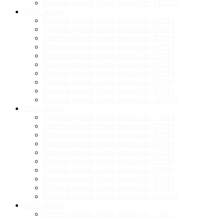
Službeni glasnik Grada Pakraca br. 14/2020
2019. godina
Službeni glasnik Grada Pakraca br. 1/2019
Službeni glasnik Grada Pakraca br. 2/2019
Službeni glasnik Grada Pakraca br. 3/2019
Službeni glasnik Grada Pakraca br. 4/2019
Službeni glasnik Grada Pakraca br. 5/2019
Službeni glasnik Grada Pakraca br. 6/2019
Službeni glasnik Grada Pakraca br. 7/2019
Službeni glasnik Grada Pakraca br. 8/2019
Službeni glasnik Grada Pakraca br. 9/2019
Službeni glasnik Grada Pakraca br. 10/2019
2018. godina
Službeni glasnik Grada Pakraca br. 1/2018
Službeni glasnik Grada Pakraca br. 2/2018
Službeni glasnik Grada Pakraca br. 3/2018
Službeni glasnik Grada Pakraca br. 4/2018
Službeni glasnik Grada Pakraca br. 5/2018
Službeni glasnik Grada Pakraca br. 6/2018
Službeni glasnik Grada Pakraca br. 7/2018
Službeni glasnik Grada Pakraca br. 8/2018
Službeni glasnik Grada Pakraca br. 9/2018
Službeni glasnik Grada Pakraca br. 10/2018
2017. godina
Službeni glasnik Grada Pakraca br. 1/2017