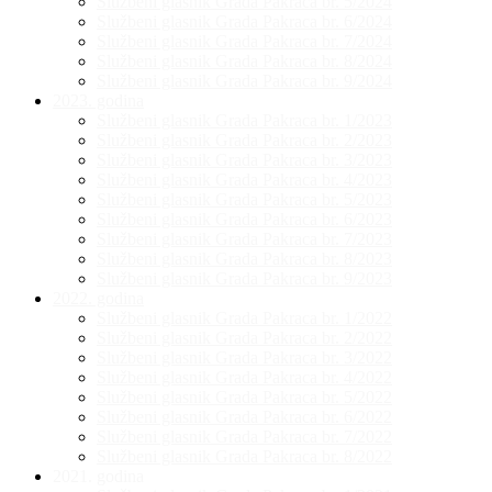
Službeni glasnik Grada Pakraca br. 5/2024
Službeni glasnik Grada Pakraca br. 6/2024
Službeni glasnik Grada Pakraca br. 7/2024
Službeni glasnik Grada Pakraca br. 8/2024
Službeni glasnik Grada Pakraca br. 9/2024
2023. godina
Službeni glasnik Grada Pakraca br. 1/2023
Službeni glasnik Grada Pakraca br. 2/2023
Službeni glasnik Grada Pakraca br. 3/2023
Službeni glasnik Grada Pakraca br. 4/2023
Službeni glasnik Grada Pakraca br. 5/2023
Službeni glasnik Grada Pakraca br. 6/2023
Službeni glasnik Grada Pakraca br. 7/2023
Službeni glasnik Grada Pakraca br. 8/2023
Službeni glasnik Grada Pakraca br. 9/2023
2022. godina
Službeni glasnik Grada Pakraca br. 1/2022
Službeni glasnik Grada Pakraca br. 2/2022
Službeni glasnik Grada Pakraca br. 3/2022
Službeni glasnik Grada Pakraca br. 4/2022
Službeni glasnik Grada Pakraca br. 5/2022
Službeni glasnik Grada Pakraca br. 6/2022
Službeni glasnik Grada Pakraca br. 7/2022
Službeni glasnik Grada Pakraca br. 8/2022
2021. godina