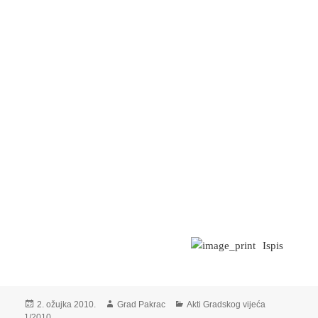
Ispis
Objavljeno
Autor
Kategorije
2. ožujka 2010.
Grad Pakrac
Akti Gradskog vijeća
dana
1/2010