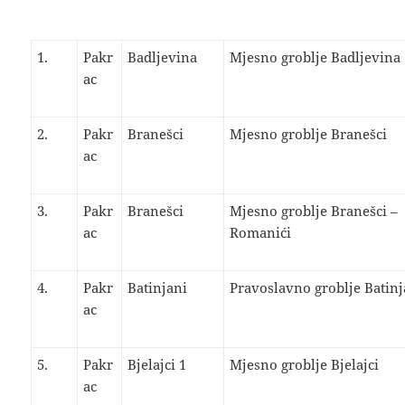
1.
Pakr
Badljevina
Mjesno groblje Badljevina
ac
2.
Pakr
Branešci
Mjesno groblje Branešci
ac
3.
Pakr
Branešci
Mjesno groblje Branešci –
ac
Romanići
4.
Pakr
Batinjani
Pravoslavno groblje Batinj
ac
5.
Pakr
Bjelajci 1
Mjesno groblje Bjelajci
ac