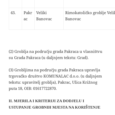
43.
Pakr
Veliki
Rimokatoličko groblje Veli
ac
Banovac
Banovac
(2) Groblja na području grada Pakraca u vlasništvu
su Grada Pakraca (u daljnjem tekstu: Grad).
(3) Grobljima na području grada Pakraca upravlja
trgovačko društvo KOMUNALAC d.o.o. (u daljnjem
tekstu: upravitelj groblja), Pakrac, Ulica Križnog
puta 18, OIB: 01617722870.
II. MJERILA I KRITERIJI ZA DODJELU I
USTUPANJE GROBNIH MJESTA NA KORIŠTENJE