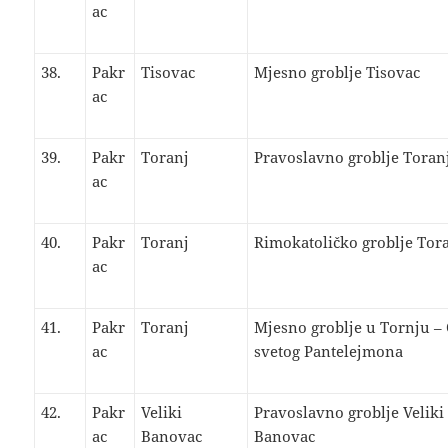
ac
38.
Pakr
Tisovac
Mjesno groblje Tisovac
ac
39.
Pakr
Toranj
Pravoslavno groblje Toran
ac
40.
Pakr
Toranj
Rimokatoličko groblje Tor
ac
41.
Pakr
Toranj
Mjesno groblje u Tornju –
ac
svetog Pantelejmona
42.
Pakr
Veliki
Pravoslavno groblje Veliki
ac
Banovac
Banovac