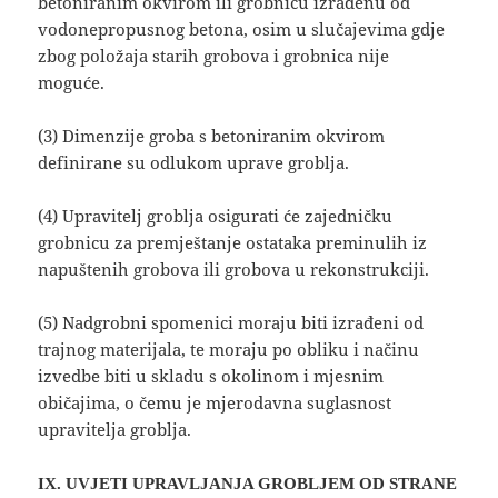
betoniranim okvirom ili grobnicu izrađenu od
vodonepropusnog betona, osim u slučajevima gdje
zbog položaja starih grobova i grobnica nije
moguće.
(3) Dimenzije groba s betoniranim okvirom
definirane su odlukom uprave groblja.
(4) Upravitelj groblja osigurati će zajedničku
grobnicu za premještanje ostataka preminulih iz
napuštenih grobova ili grobova u rekonstrukciji.
(5) Nadgrobni spomenici moraju biti izrađeni od
trajnog materijala, te moraju po obliku i načinu
izvedbe biti u skladu s okolinom i mjesnim
običajima, o čemu je mjerodavna suglasnost
upravitelja groblja.
IX. UVJETI UPRAVLJANJA GROBLJEM OD STRANE