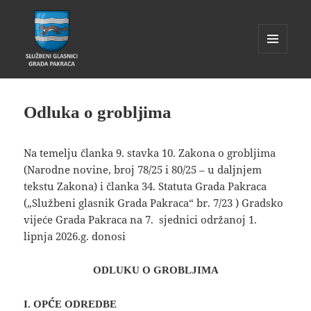
IZBORNIK
I
Glasnik Pakrac
WIDGETI
Odluka o grobljima
Na temelju članka 9. stavka 10. Zakona o grobljima
(Narodne novine, broj 78/25 i 80/25 – u daljnjem
tekstu Zakona) i članka 34. Statuta Grada Pakraca
(„Službeni glasnik Grada Pakraca“ br. 7/23 ) Gradsko
vijeće Grada Pakraca na 7. sjednici održanoj 1.
lipnja 2026.g. donosi
ODLUKU
O GROBLJIMA
I. OPĆE ODREDBE