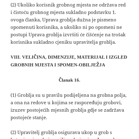
(2) Ukoliko korisnik grobnog mjesta ne održava red
i čistoću grobnog mjesta sukladno podstavku 1.
ovoga članka, Uprava groblja dužna je pismeno
opomenuti korisnika, a ukoliko ni po opomeni ne
postupi Uprava groblja izvršiti će čišćenje na trošak
korisnika sukladno cjeniku upravitelja groblja.
VIII. VELIČINA, DIMENZIJE, MATERIJAL I IZGLED
GROBNIH MJESTA I SPOMEN-OBILJEŽJA
Članak 16.
(1) Groblja su u pravilu podijeljena na grobna polja,
a ona na redove u kojima se raspoređuju grobovi,
izuzev postojećih mjesnih groblja gdje se zadržava
postojeće stanje.
(2) Upravitelj groblja osigurava ukop u grob s