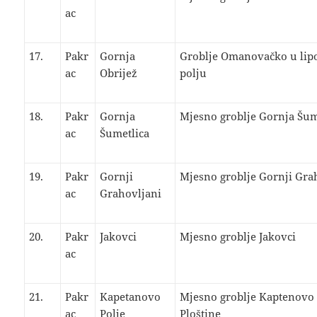
ac
17.
Pakr
Gornja
Groblje Omanovačko u li
ac
Obrijež
polju
18.
Pakr
Gornja
Mjesno groblje Gornja Šum
ac
Šumetlica
19.
Pakr
Gornji
Mjesno groblje Gornji Gra
ac
Grahovljani
20.
Pakr
Jakovci
Mjesno groblje Jakovci
ac
21.
Pakr
Kapetanovo
Mjesno groblje Kaptenovo P
ac
Polje
Ploštine