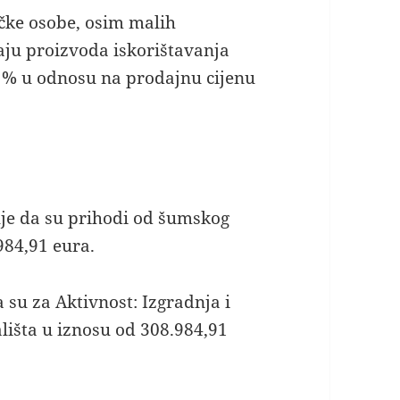
ičke osobe, osim malih
aju proizvoda iskorištavanja
0 % u odnosu na prodajnu cijenu
je da su prihodi od šumskog
984,91 eura.
su za Aktivnost: Izgradnja i
ališta u iznosu od 308.984,91