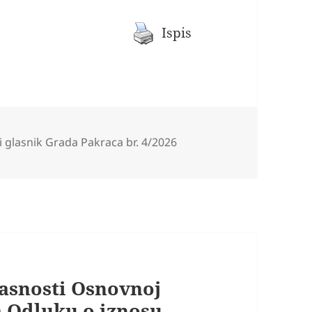
Ispis
ije
i glasnik Grada Pakraca br. 4/2026
lasnosti Osnovnoj
a Odluku o iznosu