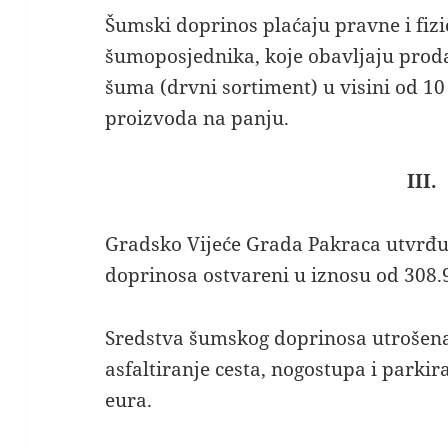
Šumski doprinos plaćaju pravne i fiz
šumoposjednika, koje obavljaju prod
šuma (drvni sortiment) u visini od 1
proizvoda na panju.
III.
Gradsko Vijeće Grada Pakraca utvrđu
doprinosa ostvareni u iznosu od 308.
Sredstva šumskog doprinosa utrošena 
asfaltiranje cesta, nogostupa i parkir
eura.