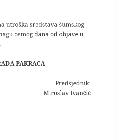
ama utroška sredstava šumskog
snagu osmog dana od objave u
.
RADA PAKRACA
Predsjednik:
Miroslav Ivančić