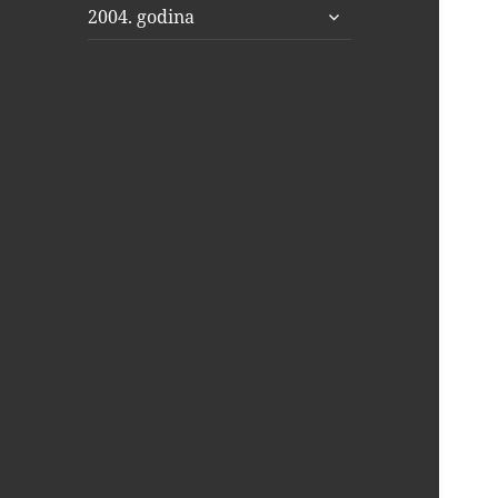
proširi
2004. godina
podizbornik