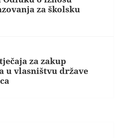
razovanja za školsku
tječaja za zakup
a u vlasništvu države
aca