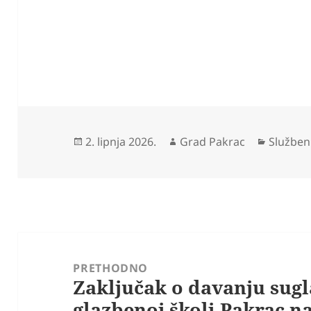
Objavljeno
Autor
Kategor
2. lipnja 2026.
Grad Pakrac
Služben
dana
Navigacija
objava
PRETHODNO
Zaključak o davanju sug
Prethodna
glazbenoj školi Pakrac n
objava: