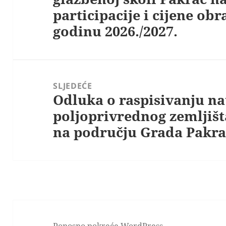
participacije i cijene ob
godinu 2026./2027.
SLJEDEĆE
Odluka o raspisivanju na
Sljedeća
poljoprivrednog zemljišt
objava:
na području Grada Pakr