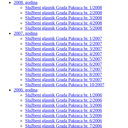
2008. godina
Službeni glasnik Grada Pakraca br. 1/2008
Službeni glasnik Grada Pakraca br. 2/2008
Službeni glasnik Grada Pakraca br. 3/2008
Službeni glasnik Grada Pakraca br. 4/2008
Službeni glasnik Grada Pakraca br. 5/2008
2007. godina
Službeni glasnik Grada Pakraca br. 1/2007
Službeni glasnik Grada Pakraca br. 2/2007
Službeni glasnik Grada Pakraca br. 3/2007
Službeni glasnik Grada Pakraca br. 4/2007
Službeni glasnik Grada Pakraca br. 5/2007
Službeni glasnik Grada Pakraca br. 6/2007
Službeni glasnik Grada Pakraca br. 7/2007
Službeni glasnik Grada Pakraca br. 8/2007
Službeni glasnik Grada Pakraca br. 9/2007
Službeni glasnik Grada Pakraca br. 10/2007
2006. godina
Službeni glasnik Grada Pakraca br. 1/2006
Službeni glasnik Grada Pakraca br. 2/2006
Službeni glasnik Grada Pakraca br. 3/2006
Službeni glasnik Grada Pakraca br. 4/2006
Službeni glasnik Grada Pakraca br. 5/2006
Službeni glasnik Grada Pakraca br. 6/2006
Službeni glasnik Grada Pakraca br. 7/2006