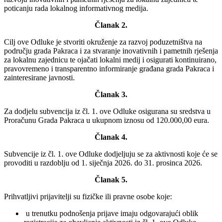
poticanju rada lokalnog informativnog medija.
Članak 2.
Cilj ove Odluke je stvoriti okruženje za razvoj poduzetništva na
području grada Pakraca i za stvaranje inovativnih i pametnih rješenja
za lokalnu zajednicu te ojačati lokalni medij i osigurati kontinuirano,
pravovremeno i transparentno informiranje građana grada Pakraca i
zainteresirane javnosti.
Članak 3.
Za dodjelu subvencija iz čl. 1. ove Odluke osigurana su sredstva u
Proračunu Grada Pakraca u ukupnom iznosu od 120.000,00 eura.
Članak 4.
Subvencije iz čl. 1. ove Odluke dodjeljuju se za aktivnosti koje će se
provoditi u razdoblju od 1. siječnja 2026. do 31. prosinca 2026.
Članak 5.
Prihvatljivi prijavitelji su fizičke ili pravne osobe koje:
u trenutku podnošenja prijave imaju odgovarajući oblik