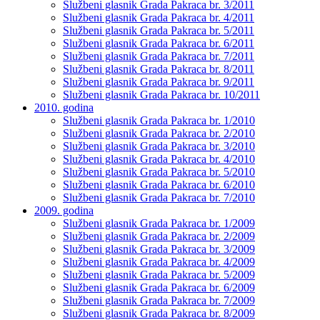
Službeni glasnik Grada Pakraca br. 3/2011
Službeni glasnik Grada Pakraca br. 4/2011
Službeni glasnik Grada Pakraca br. 5/2011
Službeni glasnik Grada Pakraca br. 6/2011
Službeni glasnik Grada Pakraca br. 7/2011
Službeni glasnik Grada Pakraca br. 8/2011
Službeni glasnik Grada Pakraca br. 9/2011
Službeni glasnik Grada Pakraca br. 10/2011
2010. godina
Službeni glasnik Grada Pakraca br. 1/2010
Službeni glasnik Grada Pakraca br. 2/2010
Službeni glasnik Grada Pakraca br. 3/2010
Službeni glasnik Grada Pakraca br. 4/2010
Službeni glasnik Grada Pakraca br. 5/2010
Službeni glasnik Grada Pakraca br. 6/2010
Službeni glasnik Grada Pakraca br. 7/2010
2009. godina
Službeni glasnik Grada Pakraca br. 1/2009
Službeni glasnik Grada Pakraca br. 2/2009
Službeni glasnik Grada Pakraca br. 3/2009
Službeni glasnik Grada Pakraca br. 4/2009
Službeni glasnik Grada Pakraca br. 5/2009
Službeni glasnik Grada Pakraca br. 6/2009
Službeni glasnik Grada Pakraca br. 7/2009
Službeni glasnik Grada Pakraca br. 8/2009