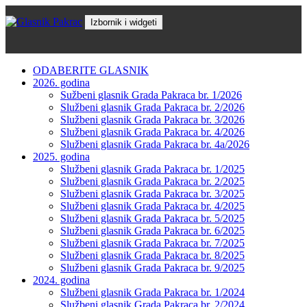
Skoči
do
Izbornik i widgeti
sadržaja
Glasnik Pakrac
ODABERITE GLASNIK
2026. godina
Sužbeni glasnik Grada Pakraca br. 1/2026
Službeni glasnik Grada Pakraca br. 2/2026
Službeni glasnik Grada Pakraca br. 3/2026
Službeni glasnik Grada Pakraca br. 4/2026
Službeni glasnik Grada Pakraca br. 4a/2026
2025. godina
Službeni glasnik Grada Pakraca br. 1/2025
Službeni glasnik Grada Pakraca br. 2/2025
Službeni glasnik Grada Pakraca br. 3/2025
Službeni glasnik Grada Pakraca br. 4/2025
Službeni glasnik Grada Pakraca br. 5/2025
Službeni glasnik Grada Pakraca br. 6/2025
Službeni glasnik Grada Pakraca br. 7/2025
Službeni glasnik Grada Pakraca br. 8/2025
Službeni glasnik Grada Pakraca br. 9/2025
2024. godina
Službeni glasnik Grada Pakraca br. 1/2024
Službeni glasnik Grada Pakraca br. 2/2024