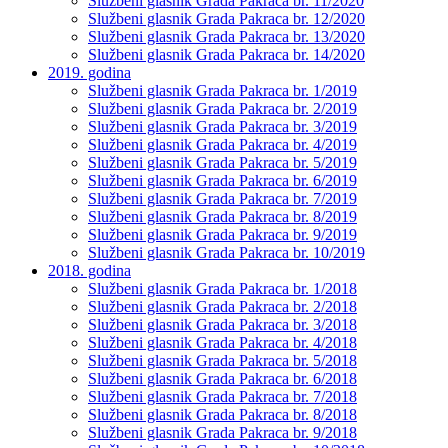
Službeni glasnik Grada Pakraca br. 11/2020
Službeni glasnik Grada Pakraca br. 12/2020
Službeni glasnik Grada Pakraca br. 13/2020
Službeni glasnik Grada Pakraca br. 14/2020
2019. godina
Službeni glasnik Grada Pakraca br. 1/2019
Službeni glasnik Grada Pakraca br. 2/2019
Službeni glasnik Grada Pakraca br. 3/2019
Službeni glasnik Grada Pakraca br. 4/2019
Službeni glasnik Grada Pakraca br. 5/2019
Službeni glasnik Grada Pakraca br. 6/2019
Službeni glasnik Grada Pakraca br. 7/2019
Službeni glasnik Grada Pakraca br. 8/2019
Službeni glasnik Grada Pakraca br. 9/2019
Službeni glasnik Grada Pakraca br. 10/2019
2018. godina
Službeni glasnik Grada Pakraca br. 1/2018
Službeni glasnik Grada Pakraca br. 2/2018
Službeni glasnik Grada Pakraca br. 3/2018
Službeni glasnik Grada Pakraca br. 4/2018
Službeni glasnik Grada Pakraca br. 5/2018
Službeni glasnik Grada Pakraca br. 6/2018
Službeni glasnik Grada Pakraca br. 7/2018
Službeni glasnik Grada Pakraca br. 8/2018
Službeni glasnik Grada Pakraca br. 9/2018