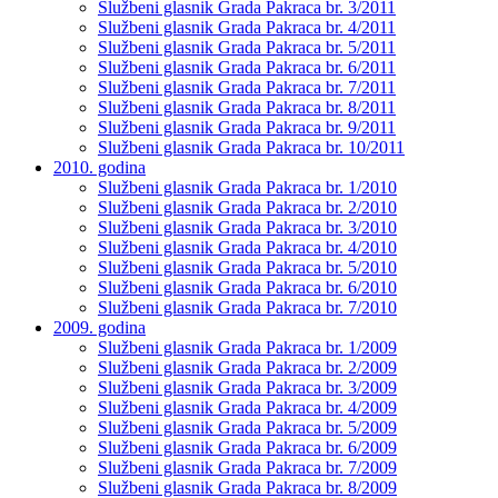
Službeni glasnik Grada Pakraca br. 3/2011
Službeni glasnik Grada Pakraca br. 4/2011
Službeni glasnik Grada Pakraca br. 5/2011
Službeni glasnik Grada Pakraca br. 6/2011
Službeni glasnik Grada Pakraca br. 7/2011
Službeni glasnik Grada Pakraca br. 8/2011
Službeni glasnik Grada Pakraca br. 9/2011
Službeni glasnik Grada Pakraca br. 10/2011
2010. godina
Službeni glasnik Grada Pakraca br. 1/2010
Službeni glasnik Grada Pakraca br. 2/2010
Službeni glasnik Grada Pakraca br. 3/2010
Službeni glasnik Grada Pakraca br. 4/2010
Službeni glasnik Grada Pakraca br. 5/2010
Službeni glasnik Grada Pakraca br. 6/2010
Službeni glasnik Grada Pakraca br. 7/2010
2009. godina
Službeni glasnik Grada Pakraca br. 1/2009
Službeni glasnik Grada Pakraca br. 2/2009
Službeni glasnik Grada Pakraca br. 3/2009
Službeni glasnik Grada Pakraca br. 4/2009
Službeni glasnik Grada Pakraca br. 5/2009
Službeni glasnik Grada Pakraca br. 6/2009
Službeni glasnik Grada Pakraca br. 7/2009
Službeni glasnik Grada Pakraca br. 8/2009