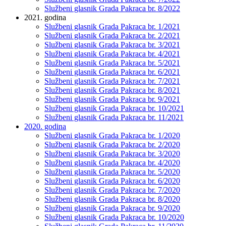
Službeni glasnik Grada Pakraca br. 8/2022
2021. godina
Službeni glasnik Grada Pakraca br. 1/2021
Službeni glasnik Grada Pakraca br. 2/2021
Službeni glasnik Grada Pakraca br. 3/2021
Službeni glasnik Grada Pakraca br. 4/2021
Službeni glasnik Grada Pakraca br. 5/2021
Službeni glasnik Grada Pakraca br. 6/2021
Službeni glasnik Grada Pakraca br. 7/2021
Službeni glasnik Grada Pakraca br. 8/2021
Službeni glasnik Grada Pakraca br. 9/2021
Službeni glasnik Grada Pakraca br. 10/2021
Službeni glasnik Grada Pakraca br. 11/2021
2020. godina
Službeni glasnik Grada Pakraca br. 1/2020
Službeni glasnik Grada Pakraca br. 2/2020
Službeni glasnik Grada Pakraca br. 3/2020
Službeni glasnik Grada Pakraca br. 4/2020
Službeni glasnik Grada Pakraca br. 5/2020
Službeni glasnik Grada Pakraca br. 6/2020
Službeni glasnik Grada Pakraca br. 7/2020
Službeni glasnik Grada Pakraca br. 8/2020
Službeni glasnik Grada Pakraca br. 9/2020
Službeni glasnik Grada Pakraca br. 10/2020