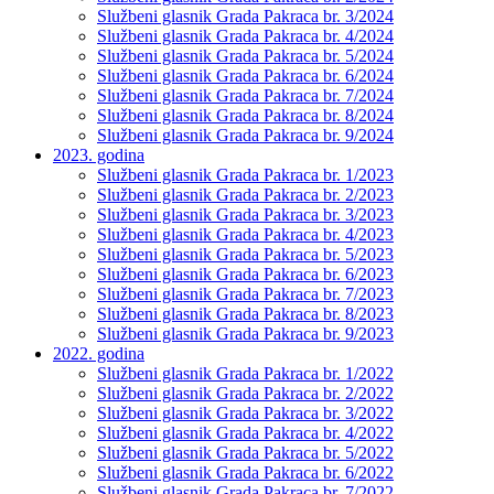
Službeni glasnik Grada Pakraca br. 3/2024
Službeni glasnik Grada Pakraca br. 4/2024
Službeni glasnik Grada Pakraca br. 5/2024
Službeni glasnik Grada Pakraca br. 6/2024
Službeni glasnik Grada Pakraca br. 7/2024
Službeni glasnik Grada Pakraca br. 8/2024
Službeni glasnik Grada Pakraca br. 9/2024
2023. godina
Službeni glasnik Grada Pakraca br. 1/2023
Službeni glasnik Grada Pakraca br. 2/2023
Službeni glasnik Grada Pakraca br. 3/2023
Službeni glasnik Grada Pakraca br. 4/2023
Službeni glasnik Grada Pakraca br. 5/2023
Službeni glasnik Grada Pakraca br. 6/2023
Službeni glasnik Grada Pakraca br. 7/2023
Službeni glasnik Grada Pakraca br. 8/2023
Službeni glasnik Grada Pakraca br. 9/2023
2022. godina
Službeni glasnik Grada Pakraca br. 1/2022
Službeni glasnik Grada Pakraca br. 2/2022
Službeni glasnik Grada Pakraca br. 3/2022
Službeni glasnik Grada Pakraca br. 4/2022
Službeni glasnik Grada Pakraca br. 5/2022
Službeni glasnik Grada Pakraca br. 6/2022
Službeni glasnik Grada Pakraca br. 7/2022