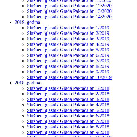
Službeni glasnik Grada Pakraca br. 11/2020
Službeni glasnik Grada Pakraca br. 12/2020
Službeni glasnik Grada Pakraca br. 13/2020
Službeni glasnik Grada Pakraca br. 14/2020
2019. godina
Službeni glasnik Grada Pakraca br. 1/2019
Službeni glasnik Grada Pakraca br. 2/2019
Službeni glasnik Grada Pakraca br. 3/2019
Službeni glasnik Grada Pakraca br. 4/2019
Službeni glasnik Grada Pakraca br. 5/2019
Službeni glasnik Grada Pakraca br. 6/2019
Službeni glasnik Grada Pakraca br. 7/2019
Službeni glasnik Grada Pakraca br. 8/2019
Službeni glasnik Grada Pakraca br. 9/2019
Službeni glasnik Grada Pakraca br. 10/2019
2018. godina
Službeni glasnik Grada Pakraca br. 1/2018
Službeni glasnik Grada Pakraca br. 2/2018
Službeni glasnik Grada Pakraca br. 3/2018
Službeni glasnik Grada Pakraca br. 4/2018
Službeni glasnik Grada Pakraca br. 5/2018
Službeni glasnik Grada Pakraca br. 6/2018
Službeni glasnik Grada Pakraca br. 7/2018
Službeni glasnik Grada Pakraca br. 8/2018
Službeni glasnik Grada Pakraca br. 9/2018