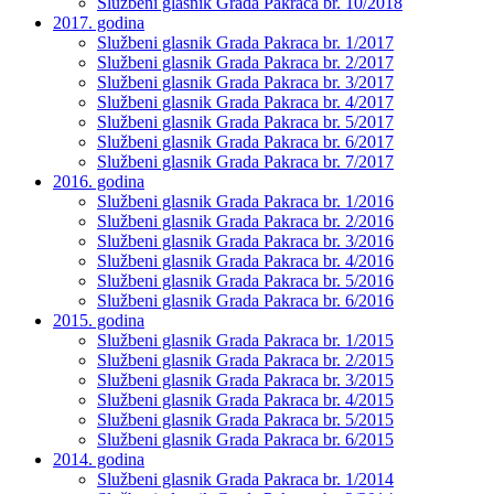
Službeni glasnik Grada Pakraca br. 10/2018
2017. godina
Službeni glasnik Grada Pakraca br. 1/2017
Službeni glasnik Grada Pakraca br. 2/2017
Službeni glasnik Grada Pakraca br. 3/2017
Službeni glasnik Grada Pakraca br. 4/2017
Službeni glasnik Grada Pakraca br. 5/2017
Službeni glasnik Grada Pakraca br. 6/2017
Službeni glasnik Grada Pakraca br. 7/2017
2016. godina
Službeni glasnik Grada Pakraca br. 1/2016
Službeni glasnik Grada Pakraca br. 2/2016
Službeni glasnik Grada Pakraca br. 3/2016
Službeni glasnik Grada Pakraca br. 4/2016
Službeni glasnik Grada Pakraca br. 5/2016
Službeni glasnik Grada Pakraca br. 6/2016
2015. godina
Službeni glasnik Grada Pakraca br. 1/2015
Službeni glasnik Grada Pakraca br. 2/2015
Službeni glasnik Grada Pakraca br. 3/2015
Službeni glasnik Grada Pakraca br. 4/2015
Službeni glasnik Grada Pakraca br. 5/2015
Službeni glasnik Grada Pakraca br. 6/2015
2014. godina
Službeni glasnik Grada Pakraca br. 1/2014