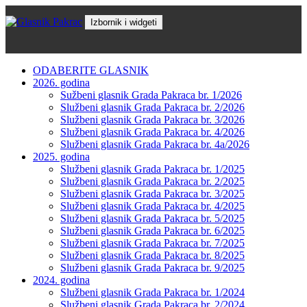
Skoči
do
Izbornik i widgeti
sadržaja
Glasnik Pakrac
ODABERITE GLASNIK
2026. godina
Sužbeni glasnik Grada Pakraca br. 1/2026
Službeni glasnik Grada Pakraca br. 2/2026
Službeni glasnik Grada Pakraca br. 3/2026
Službeni glasnik Grada Pakraca br. 4/2026
Službeni glasnik Grada Pakraca br. 4a/2026
2025. godina
Službeni glasnik Grada Pakraca br. 1/2025
Službeni glasnik Grada Pakraca br. 2/2025
Službeni glasnik Grada Pakraca br. 3/2025
Službeni glasnik Grada Pakraca br. 4/2025
Službeni glasnik Grada Pakraca br. 5/2025
Službeni glasnik Grada Pakraca br. 6/2025
Službeni glasnik Grada Pakraca br. 7/2025
Službeni glasnik Grada Pakraca br. 8/2025
Službeni glasnik Grada Pakraca br. 9/2025
2024. godina
Službeni glasnik Grada Pakraca br. 1/2024
Službeni glasnik Grada Pakraca br. 2/2024