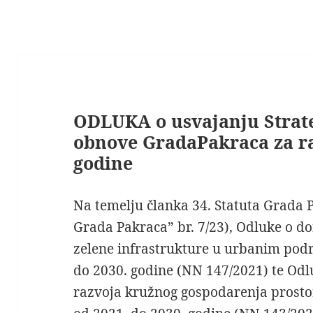
ODLUKA o usvajanju Strate
obnove GradaPakraca za ra
godine
Na temelju članka 34. Statuta Grada 
Grada Pakraca” br. 7/23), Odluke o 
zelene infrastrukture u urbanim podr
do 2030. godine (NN 147/2021) te Od
razvoja kružnog gospodarenja prosto