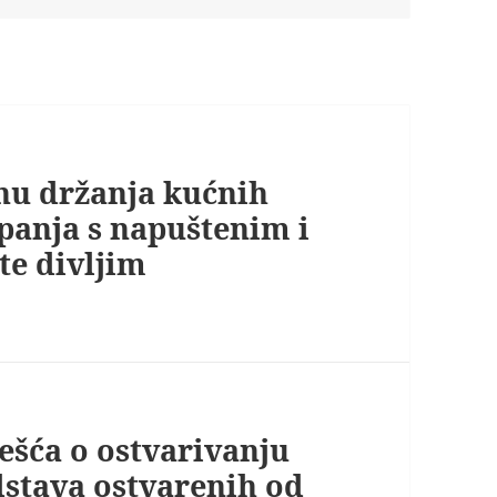
nu držanja kućnih
panja s napuštenim i
te divljim
ešća o ostvarivanju
dstava ostvarenih od