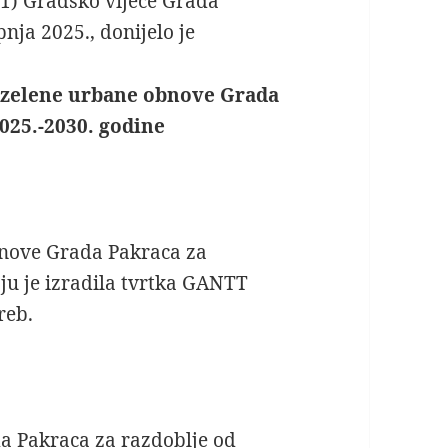
21) Gradsko vijeće Grada
pnja 2025., donijelo je
e zelene urbane obnove Grada
025.-2030. godine
bnove Grada Pakraca za
ju je izradila tvrtka GANTT
reb.
a Pakraca za razdoblje od