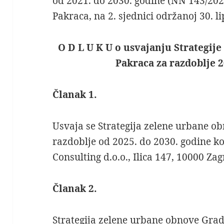
od 2021. do 2030. godine (NN 143/20
Pakraca, na 2. sjednici održanoj 30. li
O D L U K U
o usvajanju Strategij
Pakraca za razdoblje 2
Članak 1.
Usvaja se Strategija zelene urbane o
razdoblje od 2025. do 2030. godine ko
Consulting d.o.o., Ilica 147, 10000 Zag
Članak 2.
Strategija zelene urbane obnove Grad