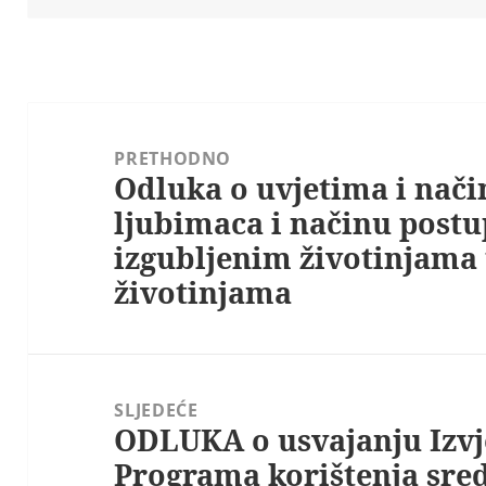
Navigacija
objava
PRETHODNO
Odluka o uvjetima i nači
Prethodna
ljubimaca i načinu postu
objava:
izgubljenim životinjama 
životinjama
SLJEDEĆE
ODLUKA o usvajanju Izvj
Sljedeća
Programa korištenja sre
objava: