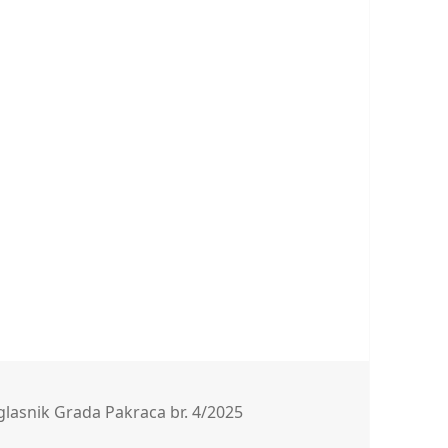
01/5
e
glasnik Grada Pakraca br. 4/2025