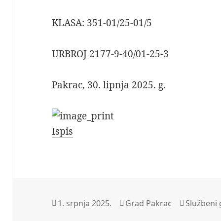
KLASA: 351-01/25-
URBROJ 2177-9-40/01-25-3
Pakrac, 30. lipnja 2025. g.
Ispis
Objavljeno
Autor
Kategorij
1. srpnja 2025.
Grad Pakrac
Službeni 
dana