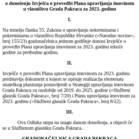
o donošenju Izvješća o provedbi Plana upravljanja imovinom
u vlasništvu Grada Pakraca za 2023. godinu
I.
Na temelju članka 55. Zakona o upravljanju nekretninama i
pokretninama u vlasništvu Republike Hrvatske (»Narodne novine«,
broj 155/23) gradonačelnica jednom godišnje donosi Izvješće o
provedbi Plana upravljanja imovinom za 2023. godinu tekuće
godine za prethodnu godinu.
II.
Izvješće o provedbi Plana upravljanja imovinom za 2023. godinu
predstavlja dokument u kojem se opisuje realizacija elemenata
strateškog planiranja postavljenih u Strategiji upravljanja imovinom
Grada Pakraca za razdoblje od 2019. do 2025. godine (»Službeni
glasnik Grada Pakraca«, broj 7/20) i Planu upravljanja imovinom za
2023. godinu (»Službeni glasnik Grada Pakraca«, broj 8/22).
III.
Ova Odluka stupa na snagu danom donošenja, a objavit će
se u Službenom glasniku Grada Pakraca..
GRADONAČELNICA GRADA PAKRACA