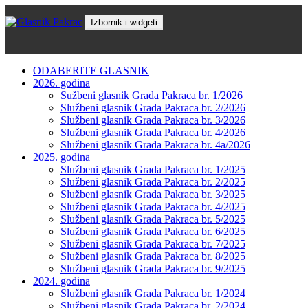
Skoči
do
Izbornik i widgeti
sadržaja
Glasnik Pakrac
ODABERITE GLASNIK
2026. godina
Sužbeni glasnik Grada Pakraca br. 1/2026
Službeni glasnik Grada Pakraca br. 2/2026
Službeni glasnik Grada Pakraca br. 3/2026
Službeni glasnik Grada Pakraca br. 4/2026
Službeni glasnik Grada Pakraca br. 4a/2026
2025. godina
Službeni glasnik Grada Pakraca br. 1/2025
Službeni glasnik Grada Pakraca br. 2/2025
Službeni glasnik Grada Pakraca br. 3/2025
Službeni glasnik Grada Pakraca br. 4/2025
Službeni glasnik Grada Pakraca br. 5/2025
Službeni glasnik Grada Pakraca br. 6/2025
Službeni glasnik Grada Pakraca br. 7/2025
Službeni glasnik Grada Pakraca br. 8/2025
Službeni glasnik Grada Pakraca br. 9/2025
2024. godina
Službeni glasnik Grada Pakraca br. 1/2024
Službeni glasnik Grada Pakraca br. 2/2024