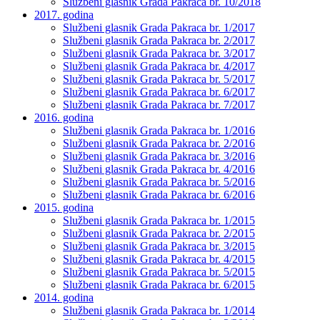
Službeni glasnik Grada Pakraca br. 10/2018
2017. godina
Službeni glasnik Grada Pakraca br. 1/2017
Službeni glasnik Grada Pakraca br. 2/2017
Službeni glasnik Grada Pakraca br. 3/2017
Službeni glasnik Grada Pakraca br. 4/2017
Službeni glasnik Grada Pakraca br. 5/2017
Službeni glasnik Grada Pakraca br. 6/2017
Službeni glasnik Grada Pakraca br. 7/2017
2016. godina
Službeni glasnik Grada Pakraca br. 1/2016
Službeni glasnik Grada Pakraca br. 2/2016
Službeni glasnik Grada Pakraca br. 3/2016
Službeni glasnik Grada Pakraca br. 4/2016
Službeni glasnik Grada Pakraca br. 5/2016
Službeni glasnik Grada Pakraca br. 6/2016
2015. godina
Službeni glasnik Grada Pakraca br. 1/2015
Službeni glasnik Grada Pakraca br. 2/2015
Službeni glasnik Grada Pakraca br. 3/2015
Službeni glasnik Grada Pakraca br. 4/2015
Službeni glasnik Grada Pakraca br. 5/2015
Službeni glasnik Grada Pakraca br. 6/2015
2014. godina
Službeni glasnik Grada Pakraca br. 1/2014