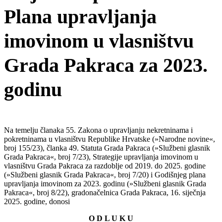
Plana upravljanja
imovinom u vlasništvu
Grada Pakraca za 2023.
godinu
Na temelju članaka 55. Zakona o upravljanju nekretninama i
pokretninama u vlasništvu Republike Hrvatske (»Narodne novine«,
broj 155/23), članka 49. Statuta Grada Pakraca (»Službeni glasnik
Grada Pakraca«, broj 7/23), Strategije upravljanja imovinom u
vlasništvu Grada Pakraca za razdoblje od 2019. do 2025. godine
(»Službeni glasnik Grada Pakraca«, broj 7/20) i Godišnjeg plana
upravljanja imovinom za 2023. godinu (»Službeni glasnik Grada
Pakraca«, broj 8/22), gradonačelnica Grada Pakraca, 16. siječnja
2025. godine, donosi
O D L U K U