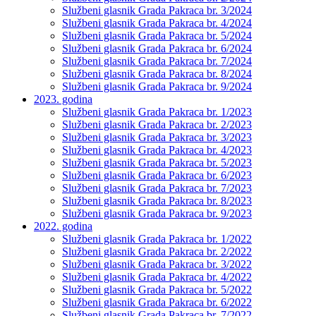
Službeni glasnik Grada Pakraca br. 3/2024
Službeni glasnik Grada Pakraca br. 4/2024
Službeni glasnik Grada Pakraca br. 5/2024
Službeni glasnik Grada Pakraca br. 6/2024
Službeni glasnik Grada Pakraca br. 7/2024
Službeni glasnik Grada Pakraca br. 8/2024
Službeni glasnik Grada Pakraca br. 9/2024
2023. godina
Službeni glasnik Grada Pakraca br. 1/2023
Službeni glasnik Grada Pakraca br. 2/2023
Službeni glasnik Grada Pakraca br. 3/2023
Službeni glasnik Grada Pakraca br. 4/2023
Službeni glasnik Grada Pakraca br. 5/2023
Službeni glasnik Grada Pakraca br. 6/2023
Službeni glasnik Grada Pakraca br. 7/2023
Službeni glasnik Grada Pakraca br. 8/2023
Službeni glasnik Grada Pakraca br. 9/2023
2022. godina
Službeni glasnik Grada Pakraca br. 1/2022
Službeni glasnik Grada Pakraca br. 2/2022
Službeni glasnik Grada Pakraca br. 3/2022
Službeni glasnik Grada Pakraca br. 4/2022
Službeni glasnik Grada Pakraca br. 5/2022
Službeni glasnik Grada Pakraca br. 6/2022
Službeni glasnik Grada Pakraca br. 7/2022