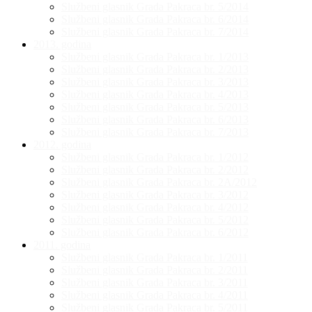
Službeni glasnik Grada Pakraca br. 5/2014
Službeni glasnik Grada Pakraca br. 6/2014
Službeni glasnik Grada Pakraca br. 7/2014
2013. godina
Službeni glasnik Grada Pakraca br. 1/2013
Službeni glasnik Grada Pakraca br. 2/2013
Službeni glasnik Grada Pakraca br. 3/2013
Službeni glasnik Grada Pakraca br. 4/2013
Službeni glasnik Grada Pakraca br. 5/2013
Službeni glasnik Grada Pakraca br. 6/2013
Službeni glasnik Grada Pakraca br. 7/2013
2012. godina
Službeni glasnik Grada Pakraca br. 1/2012
Službeni glasnik Grada Pakraca br. 2/2012
Službeni glasnik Grada Pakraca br. 2A/2012
Službeni glasnik Grada Pakraca br. 3/2012
Službeni glasnik Grada Pakraca br. 4/2012
Službeni glasnik Grada Pakraca br. 5/2012
Službeni glasnik Grada Pakraca br. 6/2012
2011. godina
Službeni glasnik Grada Pakraca br. 1/2011
Službeni glasnik Grada Pakraca br. 2/2011
Službeni glasnik Grada Pakraca br. 3/2011
Službeni glasnik Grada Pakraca br. 4/2011
Službeni glasnik Grada Pakraca br. 5/2011