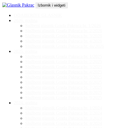
Skoči
Izbornik i widgeti
do
sadržaja
Glasnik Pakrac
ODABERITE GLASNIK
2026. godina
Sužbeni glasnik Grada Pakraca br. 1/2026
Službeni glasnik Grada Pakraca br. 2/2026
Službeni glasnik Grada Pakraca br. 3/2026
Službeni glasnik Grada Pakraca br. 4/2026
Službeni glasnik Grada Pakraca br. 4a/2026
2025. godina
Službeni glasnik Grada Pakraca br. 1/2025
Službeni glasnik Grada Pakraca br. 2/2025
Službeni glasnik Grada Pakraca br. 3/2025
Službeni glasnik Grada Pakraca br. 4/2025
Službeni glasnik Grada Pakraca br. 5/2025
Službeni glasnik Grada Pakraca br. 6/2025
Službeni glasnik Grada Pakraca br. 7/2025
Službeni glasnik Grada Pakraca br. 8/2025
Službeni glasnik Grada Pakraca br. 9/2025
2024. godina
Službeni glasnik Grada Pakraca br. 1/2024
Službeni glasnik Grada Pakraca br. 2/2024
Službeni glasnik Grada Pakraca br. 3/2024
Službeni glasnik Grada Pakraca br. 4/2024