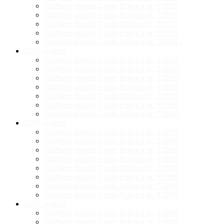
Službeni glasnik Grada Pakraca br. 6/2011
Službeni glasnik Grada Pakraca br. 7/2011
Službeni glasnik Grada Pakraca br. 8/2011
Službeni glasnik Grada Pakraca br. 9/2011
Službeni glasnik Grada Pakraca br. 10/2011
2010. godina
Službeni glasnik Grada Pakraca br. 1/2010
Službeni glasnik Grada Pakraca br. 2/2010
Službeni glasnik Grada Pakraca br. 3/2010
Službeni glasnik Grada Pakraca br. 4/2010
Službeni glasnik Grada Pakraca br. 5/2010
Službeni glasnik Grada Pakraca br. 6/2010
Službeni glasnik Grada Pakraca br. 7/2010
2009. godina
Službeni glasnik Grada Pakraca br. 1/2009
Službeni glasnik Grada Pakraca br. 2/2009
Službeni glasnik Grada Pakraca br. 3/2009
Službeni glasnik Grada Pakraca br. 4/2009
Službeni glasnik Grada Pakraca br. 5/2009
Službeni glasnik Grada Pakraca br. 6/2009
Službeni glasnik Grada Pakraca br. 7/2009
Službeni glasnik Grada Pakraca br. 8/2009
2008. godina
Službeni glasnik Grada Pakraca br. 1/2008
Službeni glasnik Grada Pakraca br. 2/2008