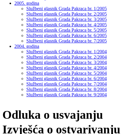
2005. godina
Službeni glasnik Grada Pakraca br. 1/2005
Službeni glasnik Grada Pakraca br. 2/2005
Službeni glasnik Grada Pakraca br. 3/2005
Službeni glasnik Grada Pakraca br. 4/2005
Službeni glasnik Grada Pakraca br. 5/2005
Službeni glasnik Grada Pakraca br. 6/2005
Službeni glasnik Grada Pakraca br. 7/2005
2004. godina
Službeni glasnik Grada Pakraca br. 1/2004
Službeni glasnik Grada Pakraca br. 2/2004
Službeni glasnik Grada Pakraca br. 3/2004
Službeni glasnik Grada Pakraca br. 4/2004
Službeni glasnik Grada Pakraca br. 5/2004
Službeni glasnik Grada Pakraca br. 6/2004
Službeni glasnik Grada Pakraca br. 7/2004
Službeni glasnik Grada Pakraca br. 8/2004
Službeni glasnik Grada Pakraca br. 9/2004
Odluka o usvajanju
Izvješća o ostvarivanju