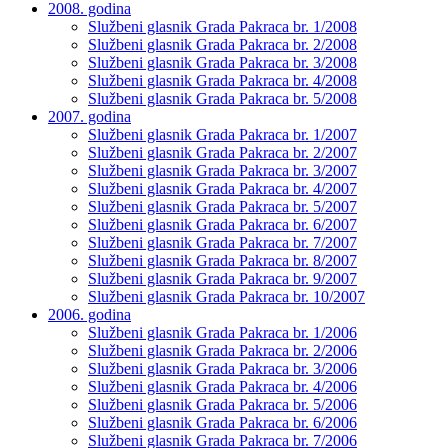
2008. godina
Službeni glasnik Grada Pakraca br. 1/2008
Službeni glasnik Grada Pakraca br. 2/2008
Službeni glasnik Grada Pakraca br. 3/2008
Službeni glasnik Grada Pakraca br. 4/2008
Službeni glasnik Grada Pakraca br. 5/2008
2007. godina
Službeni glasnik Grada Pakraca br. 1/2007
Službeni glasnik Grada Pakraca br. 2/2007
Službeni glasnik Grada Pakraca br. 3/2007
Službeni glasnik Grada Pakraca br. 4/2007
Službeni glasnik Grada Pakraca br. 5/2007
Službeni glasnik Grada Pakraca br. 6/2007
Službeni glasnik Grada Pakraca br. 7/2007
Službeni glasnik Grada Pakraca br. 8/2007
Službeni glasnik Grada Pakraca br. 9/2007
Službeni glasnik Grada Pakraca br. 10/2007
2006. godina
Službeni glasnik Grada Pakraca br. 1/2006
Službeni glasnik Grada Pakraca br. 2/2006
Službeni glasnik Grada Pakraca br. 3/2006
Službeni glasnik Grada Pakraca br. 4/2006
Službeni glasnik Grada Pakraca br. 5/2006
Službeni glasnik Grada Pakraca br. 6/2006
Službeni glasnik Grada Pakraca br. 7/2006