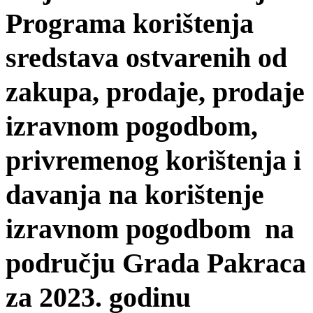
Programa korištenja
sredstava ostvarenih od
zakupa, prodaje, prodaje
izravnom pogodbom,
privremenog korištenja i
davanja na korištenje
izravnom pogodbom na
području Grada Pakraca
za 2023. godinu