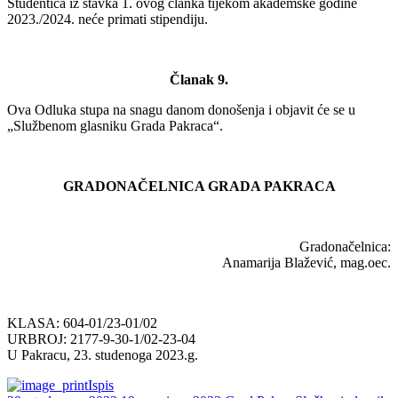
Studentica iz stavka 1. ovog članka tijekom akademske godine
2023./2024. neće primati stipendiju.
Članak
9
.
Ova Odluka stupa na snagu danom donošenja i objavit će se u
„Službenom glasniku Grada Pakraca“.
GRADONAČELNICA GRADA PAKRACA
Gradonačelnica:
Anamarija Blažević, mag.oec.
KLASA: 604-01/23-01/02
URBROJ: 2177-9-30-1/02-23-04
U Pakracu, 23. studenoga 2023.g.
Ispis