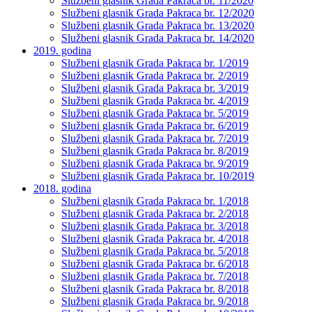
Službeni glasnik Grada Pakraca br. 11/2020
Službeni glasnik Grada Pakraca br. 12/2020
Službeni glasnik Grada Pakraca br. 13/2020
Službeni glasnik Grada Pakraca br. 14/2020
2019. godina
Službeni glasnik Grada Pakraca br. 1/2019
Službeni glasnik Grada Pakraca br. 2/2019
Službeni glasnik Grada Pakraca br. 3/2019
Službeni glasnik Grada Pakraca br. 4/2019
Službeni glasnik Grada Pakraca br. 5/2019
Službeni glasnik Grada Pakraca br. 6/2019
Službeni glasnik Grada Pakraca br. 7/2019
Službeni glasnik Grada Pakraca br. 8/2019
Službeni glasnik Grada Pakraca br. 9/2019
Službeni glasnik Grada Pakraca br. 10/2019
2018. godina
Službeni glasnik Grada Pakraca br. 1/2018
Službeni glasnik Grada Pakraca br. 2/2018
Službeni glasnik Grada Pakraca br. 3/2018
Službeni glasnik Grada Pakraca br. 4/2018
Službeni glasnik Grada Pakraca br. 5/2018
Službeni glasnik Grada Pakraca br. 6/2018
Službeni glasnik Grada Pakraca br. 7/2018
Službeni glasnik Grada Pakraca br. 8/2018
Službeni glasnik Grada Pakraca br. 9/2018