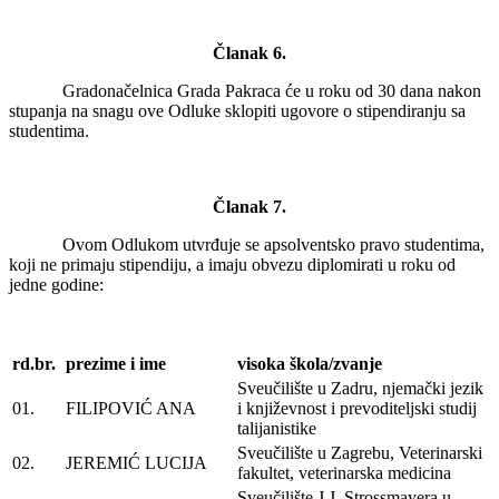
Članak 6.
Gradonačelnica Grada Pakraca će u roku od 30 dana nakon
stupanja na snagu ove Odluke sklopiti ugovore o stipendiranju sa
studentima.
Članak 7.
Ovom Odlukom utvrđuje se apsolventsko pravo studentima,
koji ne primaju stipendiju, a imaju obvezu diplomirati u roku od
jedne godine:
rd.br.
prezime i ime
visoka škola/zvanje
Sveučilište u Zadru, njemački jezik
01.
FILIPOVIĆ ANA
i književnost i prevoditeljski studij
talijanistike
Sveučilište u Zagrebu, Veterinarski
02.
JEREMIĆ LUCIJA
fakultet, veterinarska medicina
Sveučilište J.J. Strossmayera u