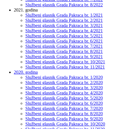
Službeni glasnik Grada Pakraca br. 8/2022
2021. godina
Službeni glasnik Grada Pakraca br. 1/2021
Službeni glasnik Grada Pakraca br. 2/2021
Službeni glasnik Grada Pakraca br. 3/2021
Službeni glasnik Grada Pakraca br. 4/2021
Službeni glasnik Grada Pakraca br. 5/2021
Službeni glasnik Grada Pakraca br. 6/2021
Službeni glasnik Grada Pakraca br. 7/2021
Službeni glasnik Grada Pakraca br. 8/2021
Službeni glasnik Grada Pakraca br. 9/2021
Službeni glasnik Grada Pakraca br. 10/2021
Službeni glasnik Grada Pakraca br. 11/2021
2020. godina
Službeni glasnik Grada Pakraca br. 1/2020
Službeni glasnik Grada Pakraca br. 2/2020
Službeni glasnik Grada Pakraca br. 3/2020
Službeni glasnik Grada Pakraca br. 4/2020
Službeni glasnik Grada Pakraca br. 5/2020
Službeni glasnik Grada Pakraca br. 6/2020
Službeni glasnik Grada Pakraca br. 7/2020
Službeni glasnik Grada Pakraca br. 8/2020
Službeni glasnik Grada Pakraca br. 9/2020
Službeni glasnik Grada Pakraca br. 10/2020