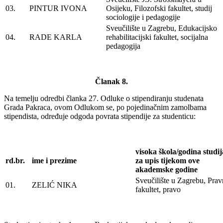
03.
PINTUR IVONA
Osijeku, Filozofski fakultet, studij
sociologije i pedagogije
Sveučilište u Zagrebu, Edukacijsko
04.
RADE KARLA
rehabilitacijski fakultet, socijalna
pedagogija
Članak 8.
Na temelju odredbi članka 27. Odluke o stipendiranju studenata
Grada Pakraca, ovom Odlukom se, po pojedinačnim zamolbama
stipendista, određuje odgoda povrata stipendije za studenticu:
visoka škola/godina studij
rd.br.
ime i prezime
za upis tijekom ove
akademske godine
Sveučilište u Zagrebu, Prav
01.
ZELIĆ NIKA
fakultet, pravo