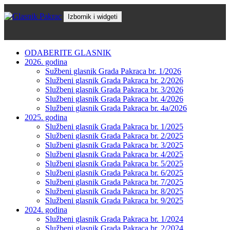
Skoči
do
Izbornik i widgeti
sadržaja
Glasnik Pakrac
ODABERITE GLASNIK
2026. godina
Sužbeni glasnik Grada Pakraca br. 1/2026
Službeni glasnik Grada Pakraca br. 2/2026
Službeni glasnik Grada Pakraca br. 3/2026
Službeni glasnik Grada Pakraca br. 4/2026
Službeni glasnik Grada Pakraca br. 4a/2026
2025. godina
Službeni glasnik Grada Pakraca br. 1/2025
Službeni glasnik Grada Pakraca br. 2/2025
Službeni glasnik Grada Pakraca br. 3/2025
Službeni glasnik Grada Pakraca br. 4/2025
Službeni glasnik Grada Pakraca br. 5/2025
Službeni glasnik Grada Pakraca br. 6/2025
Službeni glasnik Grada Pakraca br. 7/2025
Službeni glasnik Grada Pakraca br. 8/2025
Službeni glasnik Grada Pakraca br. 9/2025
2024. godina
Službeni glasnik Grada Pakraca br. 1/2024
Službeni glasnik Grada Pakraca br. 2/2024