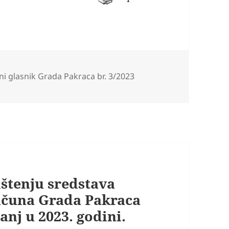
rije
ni glasnik Grada Pakraca br. 3/2023
ištenju sredstava
ačuna Grada Pakraca
anj u 2023. godini.