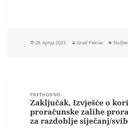
Objavljeno
Autor
Katego
28. lipnja 2023.
Grad Pakrac
Službe
dana
Navigacija
objava
PRETHODNO
Zaključak, Izvješće o kor
Prethodna
proračunske zalihe pror
objava:
za razdoblje siječanj/svib