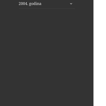
proširi
2004. godina
podizbornik