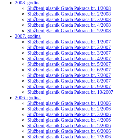
2008. godina
Službeni glasnik Grada Pakraca br. 1/2008
Službeni glasnik Grada Pakraca br. 2/2008
Službeni glasnik Grada Pakraca br. 3/2008
Službeni glasnik Grada Pakraca br. 4/2008
Službeni glasnik Grada Pakraca br. 5/2008
2007. godina
Službeni glasnik Grada Pakraca br. 1/2007
Službeni glasnik Grada Pakraca br. 2/2007
Službeni glasnik Grada Pakraca br. 3/2007
Službeni glasnik Grada Pakraca br. 4/2007
Službeni glasnik Grada Pakraca br. 5/2007
Službeni glasnik Grada Pakraca br. 6/2007
Službeni glasnik Grada Pakraca br. 7/2007
Službeni glasnik Grada Pakraca br. 8/2007
Službeni glasnik Grada Pakraca br. 9/2007
Službeni glasnik Grada Pakraca br. 10/2007
2006. godina
Službeni glasnik Grada Pakraca br. 1/2006
Službeni glasnik Grada Pakraca br. 2/2006
Službeni glasnik Grada Pakraca br. 3/2006
Službeni glasnik Grada Pakraca br. 4/2006
Službeni glasnik Grada Pakraca br. 5/2006
Službeni glasnik Grada Pakraca br. 6/2006
Službeni glasnik Grada Pakraca br. 7/2006