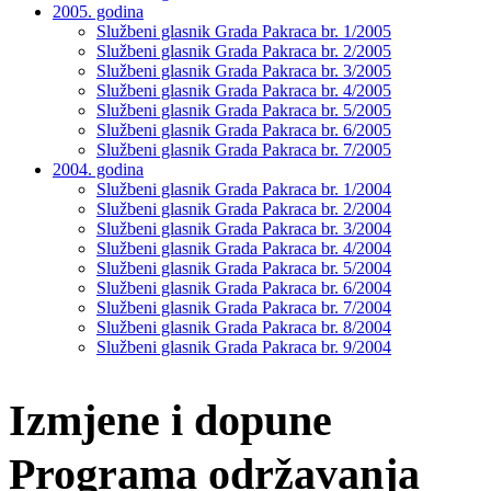
2005. godina
Službeni glasnik Grada Pakraca br. 1/2005
Službeni glasnik Grada Pakraca br. 2/2005
Službeni glasnik Grada Pakraca br. 3/2005
Službeni glasnik Grada Pakraca br. 4/2005
Službeni glasnik Grada Pakraca br. 5/2005
Službeni glasnik Grada Pakraca br. 6/2005
Službeni glasnik Grada Pakraca br. 7/2005
2004. godina
Službeni glasnik Grada Pakraca br. 1/2004
Službeni glasnik Grada Pakraca br. 2/2004
Službeni glasnik Grada Pakraca br. 3/2004
Službeni glasnik Grada Pakraca br. 4/2004
Službeni glasnik Grada Pakraca br. 5/2004
Službeni glasnik Grada Pakraca br. 6/2004
Službeni glasnik Grada Pakraca br. 7/2004
Službeni glasnik Grada Pakraca br. 8/2004
Službeni glasnik Grada Pakraca br. 9/2004
Izmjene i dopune
Programa održavanja