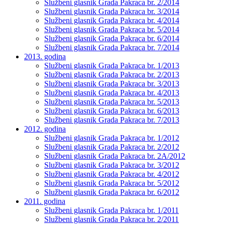
Službeni glasnik Grada Pakraca br. 2/2014
Službeni glasnik Grada Pakraca br. 3/2014
Službeni glasnik Grada Pakraca br. 4/2014
Službeni glasnik Grada Pakraca br. 5/2014
Službeni glasnik Grada Pakraca br. 6/2014
Službeni glasnik Grada Pakraca br. 7/2014
2013. godina
Službeni glasnik Grada Pakraca br. 1/2013
Službeni glasnik Grada Pakraca br. 2/2013
Službeni glasnik Grada Pakraca br. 3/2013
Službeni glasnik Grada Pakraca br. 4/2013
Službeni glasnik Grada Pakraca br. 5/2013
Službeni glasnik Grada Pakraca br. 6/2013
Službeni glasnik Grada Pakraca br. 7/2013
2012. godina
Službeni glasnik Grada Pakraca br. 1/2012
Službeni glasnik Grada Pakraca br. 2/2012
Službeni glasnik Grada Pakraca br. 2A/2012
Službeni glasnik Grada Pakraca br. 3/2012
Službeni glasnik Grada Pakraca br. 4/2012
Službeni glasnik Grada Pakraca br. 5/2012
Službeni glasnik Grada Pakraca br. 6/2012
2011. godina
Službeni glasnik Grada Pakraca br. 1/2011
Službeni glasnik Grada Pakraca br. 2/2011