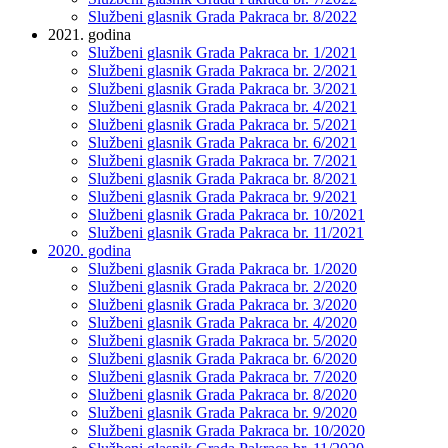
Službeni glasnik Grada Pakraca br. 8/2022
2021. godina
Službeni glasnik Grada Pakraca br. 1/2021
Službeni glasnik Grada Pakraca br. 2/2021
Službeni glasnik Grada Pakraca br. 3/2021
Službeni glasnik Grada Pakraca br. 4/2021
Službeni glasnik Grada Pakraca br. 5/2021
Službeni glasnik Grada Pakraca br. 6/2021
Službeni glasnik Grada Pakraca br. 7/2021
Službeni glasnik Grada Pakraca br. 8/2021
Službeni glasnik Grada Pakraca br. 9/2021
Službeni glasnik Grada Pakraca br. 10/2021
Službeni glasnik Grada Pakraca br. 11/2021
2020. godina
Službeni glasnik Grada Pakraca br. 1/2020
Službeni glasnik Grada Pakraca br. 2/2020
Službeni glasnik Grada Pakraca br. 3/2020
Službeni glasnik Grada Pakraca br. 4/2020
Službeni glasnik Grada Pakraca br. 5/2020
Službeni glasnik Grada Pakraca br. 6/2020
Službeni glasnik Grada Pakraca br. 7/2020
Službeni glasnik Grada Pakraca br. 8/2020
Službeni glasnik Grada Pakraca br. 9/2020
Službeni glasnik Grada Pakraca br. 10/2020