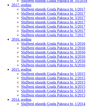
Službeni glasnik Grada Pakraca br. 10/2018
2017. godina
Službeni glasnik Grada Pakraca br. 1/2017
Službeni glasnik Grada Pakraca br. 2/2017
Službeni glasnik Grada Pakraca br. 3/2017
Službeni glasnik Grada Pakraca br. 4/2017
Službeni glasnik Grada Pakraca br. 5/2017
Službeni glasnik Grada Pakraca br. 6/2017
Službeni glasnik Grada Pakraca br. 7/2017
2016. godina
Službeni glasnik Grada Pakraca br. 1/2016
Službeni glasnik Grada Pakraca br. 2/2016
Službeni glasnik Grada Pakraca br. 3/2016
Službeni glasnik Grada Pakraca br. 4/2016
Službeni glasnik Grada Pakraca br. 5/2016
Službeni glasnik Grada Pakraca br. 6/2016
2015. godina
Službeni glasnik Grada Pakraca br. 1/2015
Službeni glasnik Grada Pakraca br. 2/2015
Službeni glasnik Grada Pakraca br. 3/2015
Službeni glasnik Grada Pakraca br. 4/2015
Službeni glasnik Grada Pakraca br. 5/2015
Službeni glasnik Grada Pakraca br. 6/2015
2014. godina
Službeni glasnik Grada Pakraca br. 1/2014