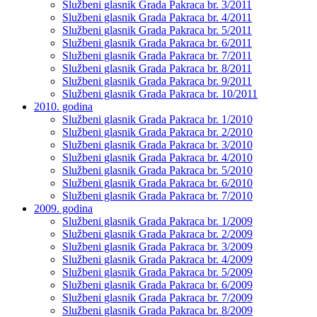
Službeni glasnik Grada Pakraca br. 3/2011
Službeni glasnik Grada Pakraca br. 4/2011
Službeni glasnik Grada Pakraca br. 5/2011
Službeni glasnik Grada Pakraca br. 6/2011
Službeni glasnik Grada Pakraca br. 7/2011
Službeni glasnik Grada Pakraca br. 8/2011
Službeni glasnik Grada Pakraca br. 9/2011
Službeni glasnik Grada Pakraca br. 10/2011
2010. godina
Službeni glasnik Grada Pakraca br. 1/2010
Službeni glasnik Grada Pakraca br. 2/2010
Službeni glasnik Grada Pakraca br. 3/2010
Službeni glasnik Grada Pakraca br. 4/2010
Službeni glasnik Grada Pakraca br. 5/2010
Službeni glasnik Grada Pakraca br. 6/2010
Službeni glasnik Grada Pakraca br. 7/2010
2009. godina
Službeni glasnik Grada Pakraca br. 1/2009
Službeni glasnik Grada Pakraca br. 2/2009
Službeni glasnik Grada Pakraca br. 3/2009
Službeni glasnik Grada Pakraca br. 4/2009
Službeni glasnik Grada Pakraca br. 5/2009
Službeni glasnik Grada Pakraca br. 6/2009
Službeni glasnik Grada Pakraca br. 7/2009
Službeni glasnik Grada Pakraca br. 8/2009