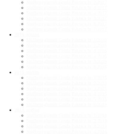
Službeni glasnik Grada Pakraca br. 2/2017
Službeni glasnik Grada Pakraca br. 3/2017
Službeni glasnik Grada Pakraca br. 4/2017
Službeni glasnik Grada Pakraca br. 5/2017
Službeni glasnik Grada Pakraca br. 6/2017
Službeni glasnik Grada Pakraca br. 7/2017
2016. godina
Službeni glasnik Grada Pakraca br. 1/2016
Službeni glasnik Grada Pakraca br. 2/2016
Službeni glasnik Grada Pakraca br. 3/2016
Službeni glasnik Grada Pakraca br. 4/2016
Službeni glasnik Grada Pakraca br. 5/2016
Službeni glasnik Grada Pakraca br. 6/2016
2015. godina
Službeni glasnik Grada Pakraca br. 1/2015
Službeni glasnik Grada Pakraca br. 2/2015
Službeni glasnik Grada Pakraca br. 3/2015
Službeni glasnik Grada Pakraca br. 4/2015
Službeni glasnik Grada Pakraca br. 5/2015
Službeni glasnik Grada Pakraca br. 6/2015
2014. godina
Službeni glasnik Grada Pakraca br. 1/2014
Službeni glasnik Grada Pakraca br. 2/2014
Službeni glasnik Grada Pakraca br. 3/2014
Službeni glasnik Grada Pakraca br. 4/2014