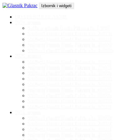
Skoči
Izbornik i widgeti
do
sadržaja
Glasnik Pakrac
ODABERITE GLASNIK
2026. godina
Sužbeni glasnik Grada Pakraca br. 1/2026
Službeni glasnik Grada Pakraca br. 2/2026
Službeni glasnik Grada Pakraca br. 3/2026
Službeni glasnik Grada Pakraca br. 4/2026
Službeni glasnik Grada Pakraca br. 4a/2026
2025. godina
Službeni glasnik Grada Pakraca br. 1/2025
Službeni glasnik Grada Pakraca br. 2/2025
Službeni glasnik Grada Pakraca br. 3/2025
Službeni glasnik Grada Pakraca br. 4/2025
Službeni glasnik Grada Pakraca br. 5/2025
Službeni glasnik Grada Pakraca br. 6/2025
Službeni glasnik Grada Pakraca br. 7/2025
Službeni glasnik Grada Pakraca br. 8/2025
Službeni glasnik Grada Pakraca br. 9/2025
2024. godina
Službeni glasnik Grada Pakraca br. 1/2024
Službeni glasnik Grada Pakraca br. 2/2024
Službeni glasnik Grada Pakraca br. 3/2024
Službeni glasnik Grada Pakraca br. 4/2024