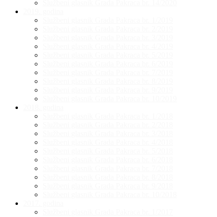
Službeni glasnik Grada Pakraca br. 14/2020
2019. godina
Službeni glasnik Grada Pakraca br. 1/2019
Službeni glasnik Grada Pakraca br. 2/2019
Službeni glasnik Grada Pakraca br. 3/2019
Službeni glasnik Grada Pakraca br. 4/2019
Službeni glasnik Grada Pakraca br. 5/2019
Službeni glasnik Grada Pakraca br. 6/2019
Službeni glasnik Grada Pakraca br. 7/2019
Službeni glasnik Grada Pakraca br. 8/2019
Službeni glasnik Grada Pakraca br. 9/2019
Službeni glasnik Grada Pakraca br. 10/2019
2018. godina
Službeni glasnik Grada Pakraca br. 1/2018
Službeni glasnik Grada Pakraca br. 2/2018
Službeni glasnik Grada Pakraca br. 3/2018
Službeni glasnik Grada Pakraca br. 4/2018
Službeni glasnik Grada Pakraca br. 5/2018
Službeni glasnik Grada Pakraca br. 6/2018
Službeni glasnik Grada Pakraca br. 7/2018
Službeni glasnik Grada Pakraca br. 8/2018
Službeni glasnik Grada Pakraca br. 9/2018
Službeni glasnik Grada Pakraca br. 10/2018
2017. godina
Službeni glasnik Grada Pakraca br. 1/2017