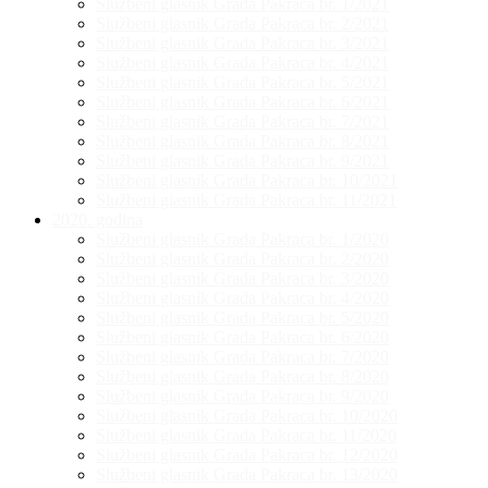
Službeni glasnik Grada Pakraca br. 1/2021
Službeni glasnik Grada Pakraca br. 2/2021
Službeni glasnik Grada Pakraca br. 3/2021
Službeni glasnik Grada Pakraca br. 4/2021
Službeni glasnik Grada Pakraca br. 5/2021
Službeni glasnik Grada Pakraca br. 6/2021
Službeni glasnik Grada Pakraca br. 7/2021
Službeni glasnik Grada Pakraca br. 8/2021
Službeni glasnik Grada Pakraca br. 9/2021
Službeni glasnik Grada Pakraca br. 10/2021
Službeni glasnik Grada Pakraca br. 11/2021
2020. godina
Službeni glasnik Grada Pakraca br. 1/2020
Službeni glasnik Grada Pakraca br. 2/2020
Službeni glasnik Grada Pakraca br. 3/2020
Službeni glasnik Grada Pakraca br. 4/2020
Službeni glasnik Grada Pakraca br. 5/2020
Službeni glasnik Grada Pakraca br. 6/2020
Službeni glasnik Grada Pakraca br. 7/2020
Službeni glasnik Grada Pakraca br. 8/2020
Službeni glasnik Grada Pakraca br. 9/2020
Službeni glasnik Grada Pakraca br. 10/2020
Službeni glasnik Grada Pakraca br. 11/2020
Službeni glasnik Grada Pakraca br. 12/2020
Službeni glasnik Grada Pakraca br. 13/2020