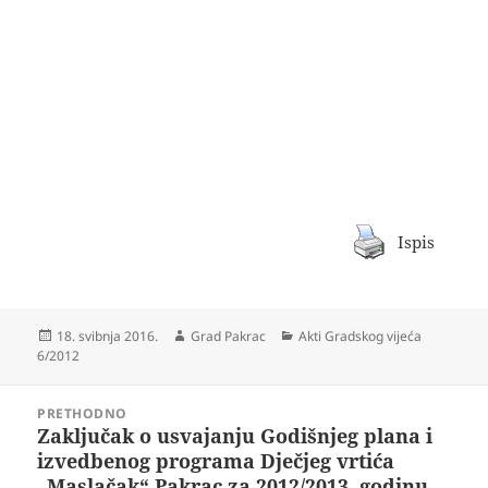
Ispis
Objavljeno
Autor
Kategorije
18. svibnja 2016.
Grad Pakrac
Akti Gradskog vijeća
dana
6/2012
Navigacija
PRETHODNO
objava
Zaključak o usvajanju Godišnjeg plana i
Prethodna
izvedbenog programa Dječjeg vrtića
objava:
„Maslačak“ Pakrac za 2012/2013. godinu