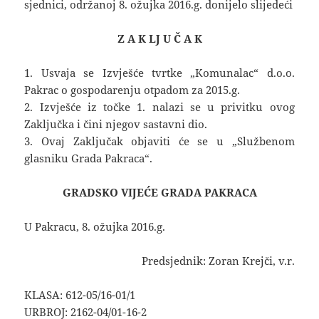
sjednici, održanoj 8. ožujka 2016.g. donijelo slijedeći
Z A K LJ U Č A K
1. Usvaja se Izvješće tvrtke „Komunalac“ d.o.o.
Pakrac o gospodarenju otpadom za 2015.g.
2. Izvješće iz točke 1. nalazi se u privitku ovog
Zaključka i čini njegov sastavni dio.
3. Ovaj Zaključak objaviti će se u „Službenom
glasniku Grada Pakraca“.
GRADSKO VIJEĆE GRADA PAKRACA
U Pakracu, 8. ožujka 2016.g.
Predsjednik: Zoran Krejči, v.r.
KLASA: 612-05/16-01/1
URBROJ: 2162-04/01-16-2