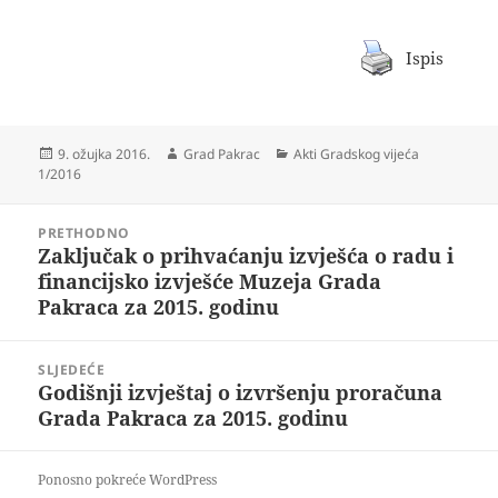
Ispis
Objavljeno
Autor
Kategorije
9. ožujka 2016.
Grad Pakrac
Akti Gradskog vijeća
dana
1/2016
Navigacija
PRETHODNO
objava
Zaključak o prihvaćanju izvješća o radu i
Prethodna
financijsko izvješće Muzeja Grada
objava:
Pakraca za 2015. godinu
SLJEDEĆE
Godišnji izvještaj o izvršenju proračuna
Sljedeća
Grada Pakraca za 2015. godinu
objava:
Ponosno pokreće WordPress