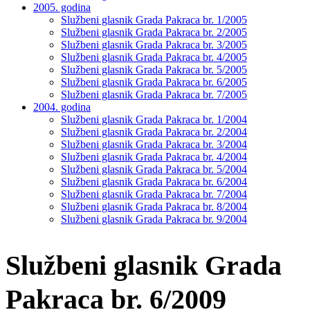
2005. godina
Službeni glasnik Grada Pakraca br. 1/2005
Službeni glasnik Grada Pakraca br. 2/2005
Službeni glasnik Grada Pakraca br. 3/2005
Službeni glasnik Grada Pakraca br. 4/2005
Službeni glasnik Grada Pakraca br. 5/2005
Službeni glasnik Grada Pakraca br. 6/2005
Službeni glasnik Grada Pakraca br. 7/2005
2004. godina
Službeni glasnik Grada Pakraca br. 1/2004
Službeni glasnik Grada Pakraca br. 2/2004
Službeni glasnik Grada Pakraca br. 3/2004
Službeni glasnik Grada Pakraca br. 4/2004
Službeni glasnik Grada Pakraca br. 5/2004
Službeni glasnik Grada Pakraca br. 6/2004
Službeni glasnik Grada Pakraca br. 7/2004
Službeni glasnik Grada Pakraca br. 8/2004
Službeni glasnik Grada Pakraca br. 9/2004
Službeni glasnik Grada
Pakraca br. 6/2009