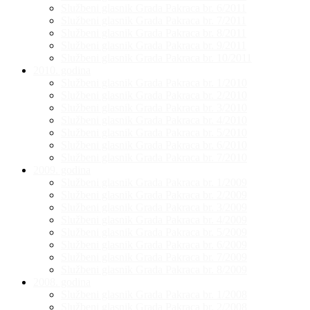
Službeni glasnik Grada Pakraca br. 6/2011
Službeni glasnik Grada Pakraca br. 7/2011
Službeni glasnik Grada Pakraca br. 8/2011
Službeni glasnik Grada Pakraca br. 9/2011
Službeni glasnik Grada Pakraca br. 10/2011
2010. godina
Službeni glasnik Grada Pakraca br. 1/2010
Službeni glasnik Grada Pakraca br. 2/2010
Službeni glasnik Grada Pakraca br. 3/2010
Službeni glasnik Grada Pakraca br. 4/2010
Službeni glasnik Grada Pakraca br. 5/2010
Službeni glasnik Grada Pakraca br. 6/2010
Službeni glasnik Grada Pakraca br. 7/2010
2009. godina
Službeni glasnik Grada Pakraca br. 1/2009
Službeni glasnik Grada Pakraca br. 2/2009
Službeni glasnik Grada Pakraca br. 3/2009
Službeni glasnik Grada Pakraca br. 4/2009
Službeni glasnik Grada Pakraca br. 5/2009
Službeni glasnik Grada Pakraca br. 6/2009
Službeni glasnik Grada Pakraca br. 7/2009
Službeni glasnik Grada Pakraca br. 8/2009
2008. godina
Službeni glasnik Grada Pakraca br. 1/2008
Službeni glasnik Grada Pakraca br. 2/2008