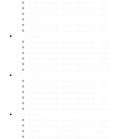
Službeni glasnik Grada Pakraca br. 2/2017
Službeni glasnik Grada Pakraca br. 3/2017
Službeni glasnik Grada Pakraca br. 4/2017
Službeni glasnik Grada Pakraca br. 5/2017
Službeni glasnik Grada Pakraca br. 6/2017
Službeni glasnik Grada Pakraca br. 7/2017
2016. godina
Službeni glasnik Grada Pakraca br. 1/2016
Službeni glasnik Grada Pakraca br. 2/2016
Službeni glasnik Grada Pakraca br. 3/2016
Službeni glasnik Grada Pakraca br. 4/2016
Službeni glasnik Grada Pakraca br. 5/2016
Službeni glasnik Grada Pakraca br. 6/2016
2015. godina
Službeni glasnik Grada Pakraca br. 1/2015
Službeni glasnik Grada Pakraca br. 2/2015
Službeni glasnik Grada Pakraca br. 3/2015
Službeni glasnik Grada Pakraca br. 4/2015
Službeni glasnik Grada Pakraca br. 5/2015
Službeni glasnik Grada Pakraca br. 6/2015
2014. godina
Službeni glasnik Grada Pakraca br. 1/2014
Službeni glasnik Grada Pakraca br. 2/2014
Službeni glasnik Grada Pakraca br. 3/2014
Službeni glasnik Grada Pakraca br. 4/2014