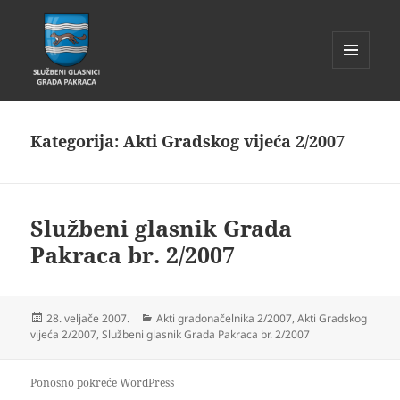
IZBORNIK
I
Glasnik Pakrac
WIDGETI
Kategorija:
Akti Gradskog vijeća 2/2007
Službeni glasnik Grada
Pakraca br. 2/2007
Objavljeno
Kategorije
28. veljače 2007.
Akti gradonačelnika 2/2007
,
Akti Gradskog
dana
vijeća 2/2007
,
Službeni glasnik Grada Pakraca br. 2/2007
Ponosno pokreće WordPress