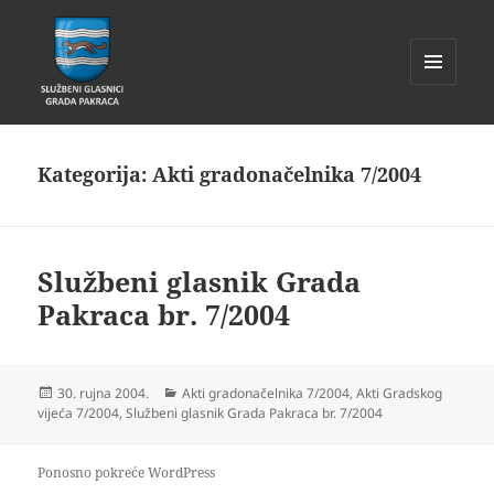
IZBORNIK
I
Glasnik Pakrac
WIDGETI
Kategorija:
Akti gradonačelnika 7/2004
Službeni glasnik Grada
Pakraca br. 7/2004
Objavljeno
Kategorije
30. rujna 2004.
Akti gradonačelnika 7/2004
,
Akti Gradskog
dana
vijeća 7/2004
,
Službeni glasnik Grada Pakraca br. 7/2004
Ponosno pokreće WordPress