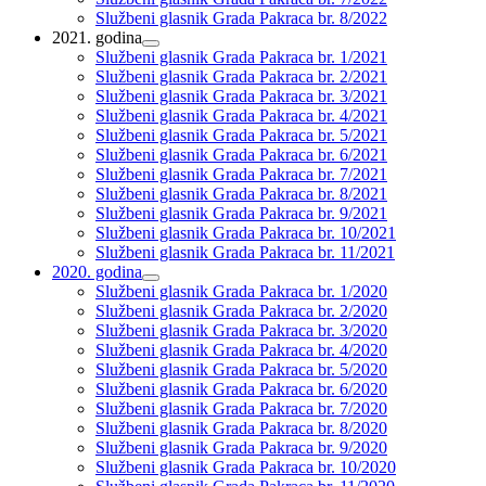
Službeni glasnik Grada Pakraca br. 8/2022
2021. godina
proširi
Službeni glasnik Grada Pakraca br. 1/2021
podizbornik
Službeni glasnik Grada Pakraca br. 2/2021
Službeni glasnik Grada Pakraca br. 3/2021
Službeni glasnik Grada Pakraca br. 4/2021
Službeni glasnik Grada Pakraca br. 5/2021
Službeni glasnik Grada Pakraca br. 6/2021
Službeni glasnik Grada Pakraca br. 7/2021
Službeni glasnik Grada Pakraca br. 8/2021
Službeni glasnik Grada Pakraca br. 9/2021
Službeni glasnik Grada Pakraca br. 10/2021
Službeni glasnik Grada Pakraca br. 11/2021
2020. godina
proširi
Službeni glasnik Grada Pakraca br. 1/2020
podizbornik
Službeni glasnik Grada Pakraca br. 2/2020
Službeni glasnik Grada Pakraca br. 3/2020
Službeni glasnik Grada Pakraca br. 4/2020
Službeni glasnik Grada Pakraca br. 5/2020
Službeni glasnik Grada Pakraca br. 6/2020
Službeni glasnik Grada Pakraca br. 7/2020
Službeni glasnik Grada Pakraca br. 8/2020
Službeni glasnik Grada Pakraca br. 9/2020
Službeni glasnik Grada Pakraca br. 10/2020