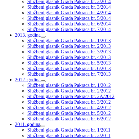
Službeni glasnik Grada Pakraca br. 2/2014
Službeni glasnik Grada Pakraca br. 3/2014
Službeni glasnik Grada Pakraca br. 4/2014
Službeni glasnik Grada Pakraca br. 5/2014
Službeni glasnik Grada Pakraca br. 6/2014
Službeni glasnik Grada Pakraca br. 7/2014
2013. godina
proširi
Službeni glasnik Grada Pakraca br. 1/2013
podizbornik
Službeni glasnik Grada Pakraca br. 2/2013
Službeni glasnik Grada Pakraca br. 3/2013
Službeni glasnik Grada Pakraca br. 4/2013
Službeni glasnik Grada Pakraca br. 5/2013
Službeni glasnik Grada Pakraca br. 6/2013
Službeni glasnik Grada Pakraca br. 7/2013
2012. godina
proširi
Službeni glasnik Grada Pakraca br. 1/2012
podizbornik
Službeni glasnik Grada Pakraca br. 2/2012
Službeni glasnik Grada Pakraca br. 2A/2012
Službeni glasnik Grada Pakraca br. 3/2012
Službeni glasnik Grada Pakraca br. 4/2012
Službeni glasnik Grada Pakraca br. 5/2012
Službeni glasnik Grada Pakraca br. 6/2012
2011. godina
proširi
Službeni glasnik Grada Pakraca br. 1/2011
podizbornik
Službeni glasnik Grada Pakraca br. 2/2011