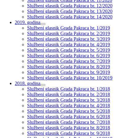
Službeni glasnik Grada Pakraca br. 11/2020
Službeni glasnik Grada Pakraca br. 12/2020
Službeni glasnik Grada Pakraca br. 13/2020
Službeni glasnik Grada Pakraca br. 14/2020
2019. godina
proširi
Službeni glasnik Grada Pakraca br. 1/2019
podizbornik
Službeni glasnik Grada Pakraca br. 2/2019
Službeni glasnik Grada Pakraca br. 3/2019
Službeni glasnik Grada Pakraca br. 4/2019
Službeni glasnik Grada Pakraca br. 5/2019
Službeni glasnik Grada Pakraca br. 6/2019
Službeni glasnik Grada Pakraca br. 7/2019
Službeni glasnik Grada Pakraca br. 8/2019
Službeni glasnik Grada Pakraca br. 9/2019
Službeni glasnik Grada Pakraca br. 10/2019
2018. godina
proširi
Službeni glasnik Grada Pakraca br. 1/2018
podizbornik
Službeni glasnik Grada Pakraca br. 2/2018
Službeni glasnik Grada Pakraca br. 3/2018
Službeni glasnik Grada Pakraca br. 4/2018
Službeni glasnik Grada Pakraca br. 5/2018
Službeni glasnik Grada Pakraca br. 6/2018
Službeni glasnik Grada Pakraca br. 7/2018
Službeni glasnik Grada Pakraca br. 8/2018
Službeni glasnik Grada Pakraca br. 9/2018